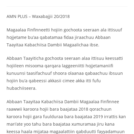
AMN PLUS – Waxabajjii 20/2018
Magaalaa Finfinneetti hojiin gochoota seeraan ala ittisuuf
hojjetame bu’aa qabatamaa fidaa jiraachuu Abbaan
Taayitaa Kabachiisa Dambii Magaalichaa ibse.
Abbaan Taayiticha gochoota seeraan alaa ittisuu keessatti
hojiileen misooma qarqara laggeeniitti hojjetamaniifi
kunuunsi taasifachuuf shoora olaanaa qabaachuu ibsuun
hojiin bu’a qabeessi akkasii cimee akka itti fufu
hubachiiseera.
Abbaan Taayitaa Kabachiisa Dambii Magaalaa Finfinnee
raawwii karoora hojii bara baajataa 2018 qorachuun
karoora hojii gara fuulduraa bara baajataa 2019 irrattis kan
mari’ate yoo tahu bara baajataa xumuramaa jiru kana
keessa haala mijataa magaalattiin qabduutti fayyadamuun