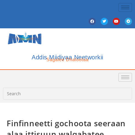
Addis Miidiyaa Neetworkii
Sagalee Dhalootaa
Finfinneetti gochoota seeraan
alaa ittisuun walqabatee