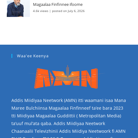
Magaalaa Finfinnee ifoome
4.6k views
|
posted on July 6, 2026
Waa'ee Keenya
Addis Miidiyaa Neetwork (AMN) itti waamani isaa Mana
Maree Bulchiinsa Magaalaa Finfinneef ta’ee bara 2023
tti Miidiyaa Magaalaa Guddittii ( Metropolitan Media)
ta’uuf mul’ata qaba. Addis Miidiyaa Neetwork
Chaanaalii Televizhinii Addis Miidiya Neetwoork fi AMN