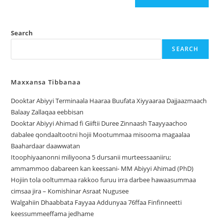
Search
SEARCH
Maxxansa Tibbanaa
Dooktar Abiyyi Terminaala Haaraa Buufata Xiyyaaraa Dajjaazmaach
Balaay Zallaqaa eebbisan
Dooktar Abiyyi Ahimad fi Giiftii Duree Zinnaash Taayyaachoo
dabalee qondaaltootni hojii Mootummaa misooma magaalaa
Baahardaar daawwatan
Itoophiyaanonni miliyoona 5 dursanii murteessaaniiru;
ammammoo dabareen kan keessani- MM Abiyyi Ahimad (PhD)
Hojiin tola ooltummaa rakkoo furuu irra darbee hawaasummaa
cimsaa jira – Komishinar Asraat Nugusee
Walgahiin Dhaabbata Fayyaa Addunyaa 76ffaa Finfinneetti
keessummeeffama jedhame