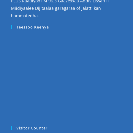
PLUS Raadiyoo FM 96.3 Gaazexxaa Addis Lissan fi
Miidiyaalee Dijitaalaa garagaraa of jalatti kan
hammatedha.
Teessoo Keenya
Visitor Counter