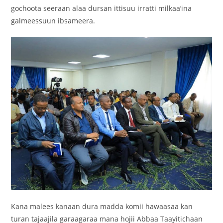
gochoota seeraan alaa dursan ittisuu irratti milkaa’ina
galmeessuun ibsameera.
Kana malees kanaan dura madda komii hawaasaa kan
turan tajaajila garaagaraa mana hojii Abbaa Taayitichaan