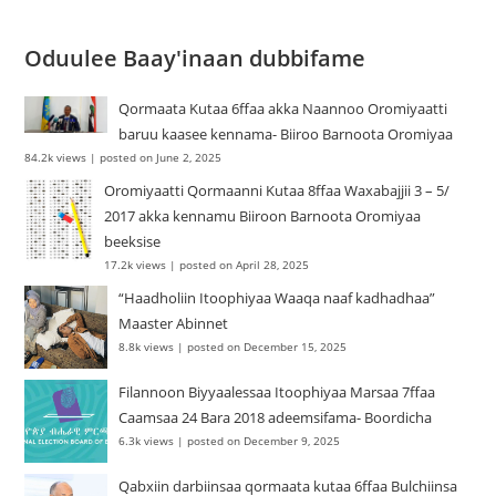
Oduulee Baay'inaan dubbifame
Qormaata Kutaa 6ffaa akka Naannoo Oromiyaatti
baruu kaasee kennama- Biiroo Barnoota Oromiyaa
84.2k views
|
posted on June 2, 2025
Oromiyaatti Qormaanni Kutaa 8ffaa Waxabajjii 3 – 5/
2017 akka kennamu Biiroon Barnoota Oromiyaa
beeksise
17.2k views
|
posted on April 28, 2025
“Haadholiin Itoophiyaa Waaqa naaf kadhadhaa”
Maaster Abinnet
8.8k views
|
posted on December 15, 2025
Filannoon Biyyaalessaa Itoophiyaa Marsaa 7ffaa
Caamsaa 24 Bara 2018 adeemsifama- Boordicha
6.3k views
|
posted on December 9, 2025
Qabxiin darbiinsaa qormaata kutaa 6ffaa Bulchiinsa