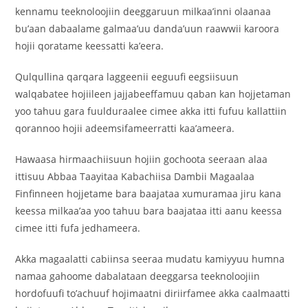
kennamu teeknoloojiin deeggaruun milkaa’inni olaanaa
bu’aan dabaalame galmaa’uu danda’uun raawwii karoora
hojii qoratame keessatti ka’eera.
Qulqullina qarqara laggeenii eeguufi eegsiisuun
walqabatee hojiileen jajjabeeffamuu qaban kan hojjetaman
yoo tahuu gara fuulduraalee cimee akka itti fufuu kallattiin
qorannoo hojii adeemsifameerratti kaa’ameera.
Hawaasa hirmaachiisuun hojiin gochoota seeraan alaa
ittisuu Abbaa Taayitaa Kabachiisa Dambii Magaalaa
Finfinneen hojjetame bara baajataa xumuramaa jiru kana
keessa milkaa’aa yoo tahuu bara baajataa itti aanu keessa
cimee itti fufa jedhameera.
Akka magaalatti cabiinsa seeraa mudatu kamiyyuu humna
namaa gahoome dabalataan deeggarsa teeknoloojiin
hordofuufi to’achuuf hojimaatni diriirfamee akka caalmaatti