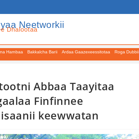
iyaa Neetworkii
ee Dhalootaa
na Hambaa
Bakkalcha Barii
Ardaa Gaazexeessitotaa
Roga Dubbii
ttootni Abbaa Taayitaa
gaalaa Finfinnee
isaanii keewwatan