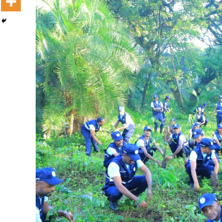
Ashaaraa Magariisaa Itoophiyaa:
Afrikaatti Biyya Avokaadoo Erguun
Sadarkaa Lammaffaa Qabatte
August 5, 2026