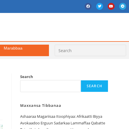
Marabbaa
Search
SEARCH
Maxxansa Tibbanaa
Ashaaraa Magariisaa Itoophiyaa: Afrikaatti Biyya
Avokaadoo Erguun Sadarkaa Lammaffaa Qabatte