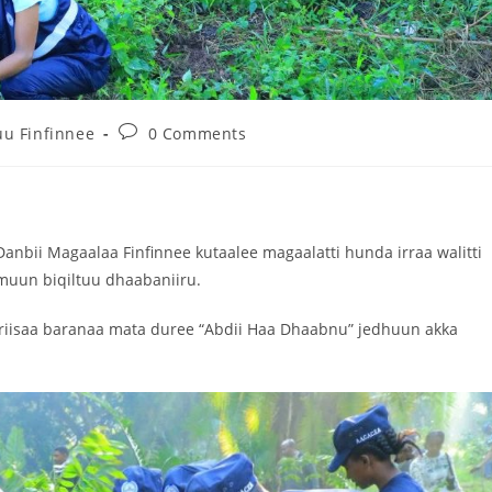
u Finfinnee
0 Comments
Danbii Magaalaa Finfinnee kutaalee magaalatti hunda irraa walitti
muun biqiltuu dhaabaniiru.
riisaa baranaa mata duree “Abdii Haa Dhaabnu” jedhuun akka