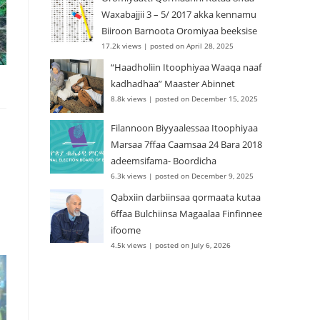
Waxabajjii 3 – 5/ 2017 akka kennamu
Biiroon Barnoota Oromiyaa beeksise
17.2k views
|
posted on April 28, 2025
“Haadholiin Itoophiyaa Waaqa naaf
kadhadhaa” Maaster Abinnet
8.8k views
|
posted on December 15, 2025
Filannoon Biyyaalessaa Itoophiyaa
Marsaa 7ffaa Caamsaa 24 Bara 2018
adeemsifama- Boordicha
6.3k views
|
posted on December 9, 2025
Qabxiin darbiinsaa qormaata kutaa
6ffaa Bulchiinsa Magaalaa Finfinnee
ifoome
4.5k views
|
posted on July 6, 2026