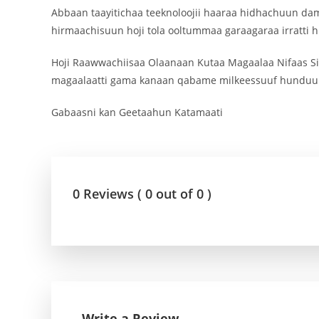
Abbaan taayitichaa teeknoloojii haaraa hidhachuun damb
hirmaachisuun hoji tola ooltummaa garaagaraa irratti 
Hoji Raawwachiisaa Olaanaan Kutaa Magaalaa Nifaas Sil
magaalaatti gama kanaan qabame milkeessuuf hunduu 
Gabaasni kan Geetaahun Katamaati
0 Reviews ( 0 out of 0 )
Write a Review