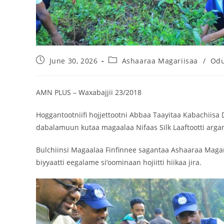
June 30, 2026
Ashaaraa Magariisaa
/
Odu
AMN PLUS – Waxabajjii 23/2018
Hoggantootniifi hojjettootni Abbaa Taayitaa Kabachiisa 
dabalamuun kutaa magaalaa Nifaas Silk Laaftootti arga
Bulchiinsi Magaalaa Finfinnee sagantaa Ashaaraa Maga
biyyaatti eegalame si’oominaan hojiitti hiikaa jira.