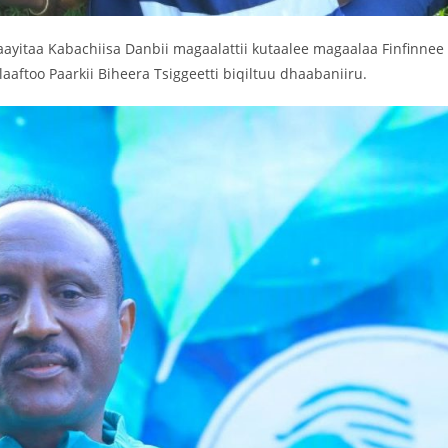
ayitaa Kabachiisa Danbii magaalattii kutaalee magaalaa Finfinnee
aaftoo Paarkii Biheera Tsiggeetti biqiltuu dhaabaniiru.