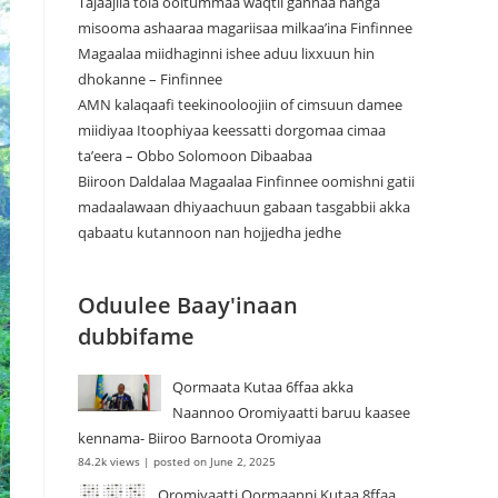
Tajaajila tola ooltummaa waqtii gannaa hanga
misooma ashaaraa magariisaa milkaa’ina Finfinnee
Magaalaa miidhaginni ishee aduu lixxuun hin
dhokanne – Finfinnee
‎AMN kalaqaafi teekinooloojiin of cimsuun damee
miidiyaa Itoophiyaa keessatti dorgomaa cimaa
ta’eera – Obbo Solomoon Dibaabaa
Biiroon Daldalaa Magaalaa Finfinnee oomishni gatii
madaalawaan dhiyaachuun gabaan tasgabbii akka
qabaatu kutannoon nan hojjedha jedhe
Oduulee Baay'inaan
dubbifame
Qormaata Kutaa 6ffaa akka
Naannoo Oromiyaatti baruu kaasee
kennama- Biiroo Barnoota Oromiyaa
84.2k views
|
posted on June 2, 2025
Oromiyaatti Qormaanni Kutaa 8ffaa