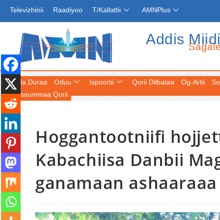
Televizhinii
Raadiyoo
T/Kallattii
AMNPlus
Addis Miid
Sagal
Fuula Duraa
Oduu
Ispoortii
Qorii Dilbataa
Og-Artii
So
Keessummaa Qorii
Hoggantootniifi hojje
Kabachiisa Danbii Ma
ganamaan ashaaraaa 