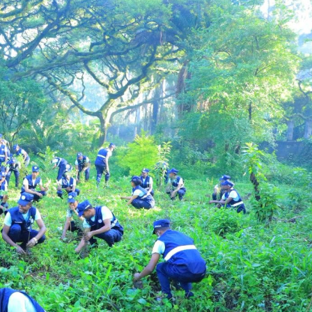
Jijjiirama saffisa Itoophiyaan roga maraan
galmeessaa jirtu ajaa’ibsiifachuu
dhiisuun hin danda’amu – Xiinxala CNN
August 4, 2026