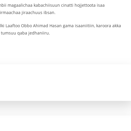
ii magaalichaa kabachiisuun cinatti hojjettoota isaa
hirmaachaa jiraachuus ibsan.
ki Laaftoo Obbo Ahimad Hasan gama isaaniitiin, karoora akka
tumsuu qaba jedhaniiru.