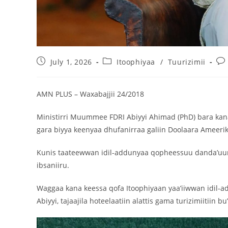
July 1, 2026
Itoophiyaa
/
Tuurizimii
AMN PLUS – Waxabajjii 24/2018
Ministirri Muummee FDRI Abiyyi Ahimad (PhD) bara kana 
gara biyya keenyaa dhufanirraa galiin Doolaara Ameerik
Kunis taateewwan idil-addunyaa qopheessuu danda’uun 
ibsaniiru.
Waggaa kana keessa qofa Itoophiyaan yaa’iiwwan idil-
Abiyyi, tajaajila hoteelaatiin alattis gama turizimiitiin