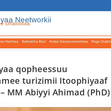
iyaa Neetworkii
ee Dhalootaa
na Hambaa
Bakkalcha Barii
Ardaa Gaazexeessitotaa
Roga Dubbii
nyaa qopheessuu
mee turizimii Itoophiyaaf
 – MM Abiyyi Ahimad (PhD)