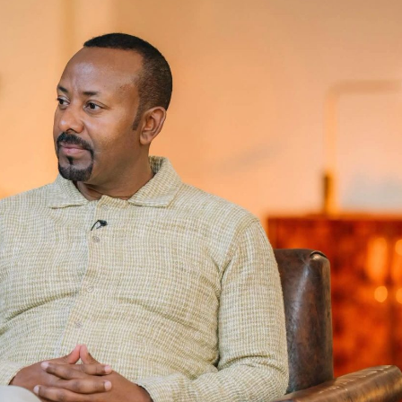
Ministirri Muummee Dooktar Abiyyi
Ahimad Baahardaar dhaqan
August 6, 2026