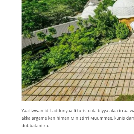
Yaa’iiwwan idil-addunyaa fi turistoota biyya alaa irraa w
akka argame kan himan Ministirri Muummee, kunis damee
dubbataniiru.