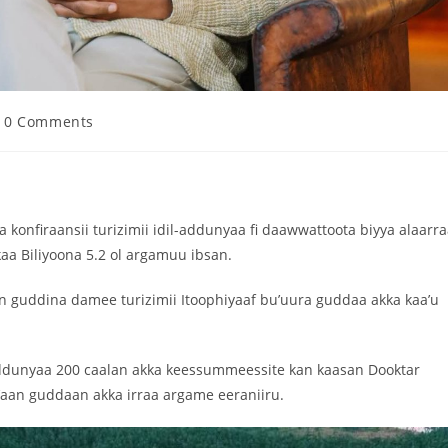
0 Comments
konfiraansii turizimii idil-addunyaa fi daawwattoota biyya alaarr
aa Biliyoona 5.2 ol argamuu ibsan.
guddina damee turizimii Itoophiyaaf bu’uura guddaa akka kaa’u
addunyaa 200 caalan akka keessummeessite kan kaasan Dooktar
 bu’aan guddaan akka irraa argame eeraniiru.