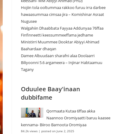
keessani- MM Abiyyi Ahimad (PhD)
Hojiin tola ooltummaa rakkoo furuu irra darbee
hawaasummaa cimsaa jira – Komishinar Asraat
Nugusee
Walgahiin Dhaabbata Fayyaa Addunyaa 76ffaa
Finfinneetti keessummeeffama jedhame
Ministirri Muummee Dooktar Abiyyi Ahimad
Baahardaar dhaqan
Damee Albuudaan sharafni alaa Doolaarri
Biliyoonni 5.6 argameera – Injinar Habtaamuu
Tagany
Oduulee Baay'inaan
dubbifame
Qormaata Kutaa 6ffaa akka
Naannoo Oromiyaatti baruu kaasee
kennama- Biiroo Barnoota Oromiyaa
84.2k views
|
posted on June 2, 2025