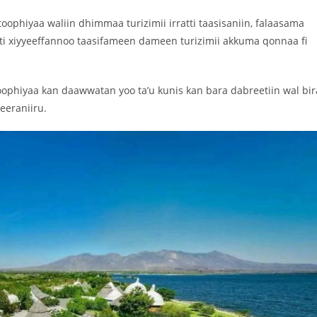
ophiyaa waliin dhimmaa turizimii irratti taasisaniin, falaasama
i xiyyeeffannoo taasifameen dameen turizimii akkuma qonnaa fi
.
Itoophiyaa kan daawwatan yoo ta’u kunis kan bara dabreetiin wal bir
eraniiru.