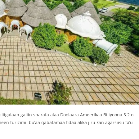
aliigalaan galiin sharafa alaa Doolaara Ameerikaa Biliyoona 5.2 ol
n turizimii bu’aa qabatamaa fidaa akka jiru kan agarsiisu ta’u