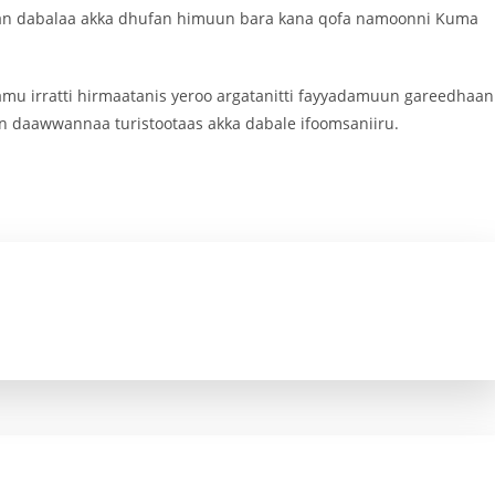
aan dabalaa akka dhufan himuun bara kana qofa namoonni Kuma
famu irratti hirmaatanis yeroo argatanitti fayyadamuun gareedhaan
in daawwannaa turistootaas akka dabale ifoomsaniiru.