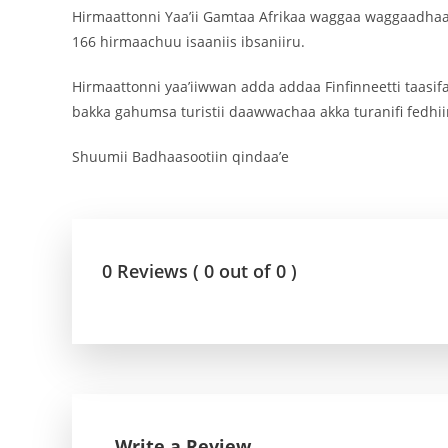
Hirmaattonni Yaa’ii Gamtaa Afrikaa waggaa waggaadh
166 hirmaachuu isaaniis ibsaniiru.
Hirmaattonni yaa’iiwwan adda addaa Finfinneetti taasi
bakka gahumsa turistii daawwachaa akka turanifi fedhi
Shuumii Badhaasootiin qindaa’e
0 Reviews ( 0 out of 0 )
Write a Review