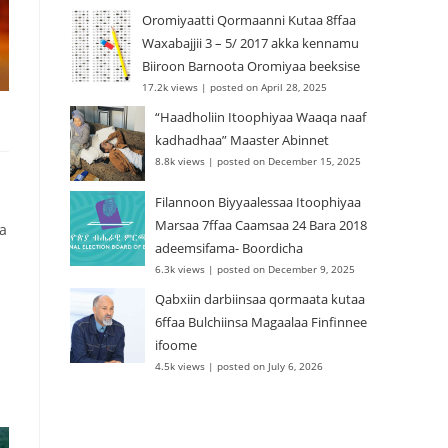
Oromiyaatti Qormaanni Kutaa 8ffaa
Waxabajjii 3 – 5/ 2017 akka kennamu
Biiroon Barnoota Oromiyaa beeksise
17.2k views
|
posted on April 28, 2025
“Haadholiin Itoophiyaa Waaqa naaf
kadhadhaa” Maaster Abinnet
8.8k views
|
posted on December 15, 2025
Filannoon Biyyaalessaa Itoophiyaa
Marsaa 7ffaa Caamsaa 24 Bara 2018
aa
adeemsifama- Boordicha
6.3k views
|
posted on December 9, 2025
Qabxiin darbiinsaa qormaata kutaa
6ffaa Bulchiinsa Magaalaa Finfinnee
ifoome
4.5k views
|
posted on July 6, 2026