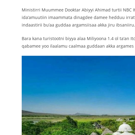
Ministirri Muummee Dooktar Abiyyi Ahimad turtii NBC Ito
ida’amuutiin imaammata dinagdee damee hedduu irratt
indaastirii bu’aa guddaa argamsiisaa akka jiru ibsaniiru
Bara kana turistootni biyya alaa Miliyoona 1.4 ol ta’an 
qabamee yoo ilaalamu caalmaa guddaan akka argames e