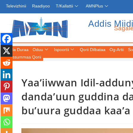
Televizhinii
Raadiyoo
T/Kallattii
AMNPlus
Addis Miid
Sagal
Fuula Duraa
Oduu
Ispoortii
Qorii Dilbataa
Og-Artii
So
Keessummaa Qorii
Yaa’iiwwan Idil-addu
Itoophiyaanonni miliyoona 5 dursanii
murteessaaniiru; ammammoo dabareen
danda’uun guddina da
kan keessani- MM Abiyyi Ahimad (PhD)
bu’uura guddaa kaa’a
August 6, 2026