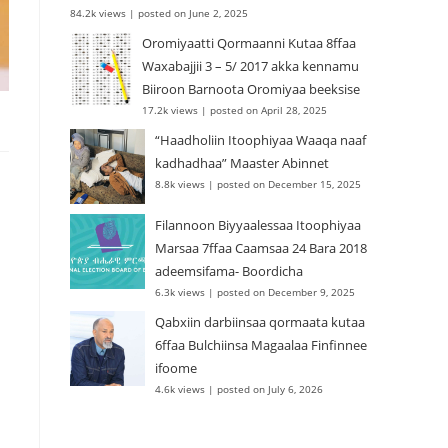
84.2k views
|
posted on June 2, 2025
Oromiyaatti Qormaanni Kutaa 8ffaa
Waxabajjii 3 – 5/ 2017 akka kennamu
Biiroon Barnoota Oromiyaa beeksise
17.2k views
|
posted on April 28, 2025
“Haadholiin Itoophiyaa Waaqa naaf
kadhadhaa” Maaster Abinnet
8.8k views
|
posted on December 15, 2025
Filannoon Biyyaalessaa Itoophiyaa
Marsaa 7ffaa Caamsaa 24 Bara 2018
adeemsifama- Boordicha
6.3k views
|
posted on December 9, 2025
Qabxiin darbiinsaa qormaata kutaa
6ffaa Bulchiinsa Magaalaa Finfinnee
ifoome
4.6k views
|
posted on July 6, 2026