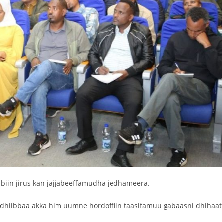
bbiin jirus kan jajjabeeffamudha jedhameera.
i dhiibbaa akka him uumne hordoffiin taasifamuu gabaasni dhihaat