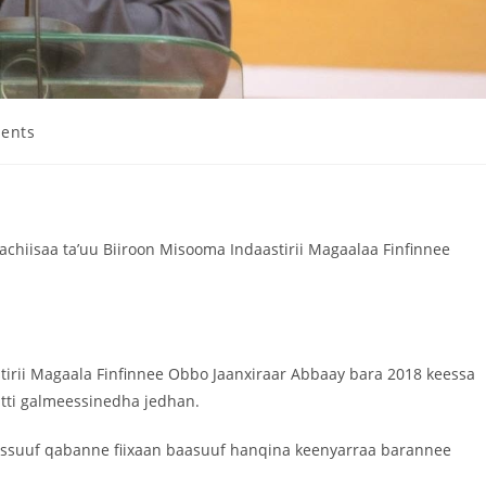
ents
chiisaa ta’uu Biiroon Misooma Indaastirii Magaalaa Finfinnee
tirii Magaala Finfinnee Obbo Jaanxiraar Abbaay bara 2018 keessa
itti galmeessinedha jedhan.
essuuf qabanne fiixaan baasuuf hanqina keenyarraa barannee