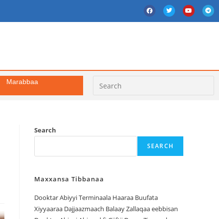
Marabbaa
Search
SEARCH
Maxxansa Tibbanaa
Dooktar Abiyyi Terminaala Haaraa Buufata
Xiyyaaraa Dajjaazmaach Balaay Zallaqaa eebbisan