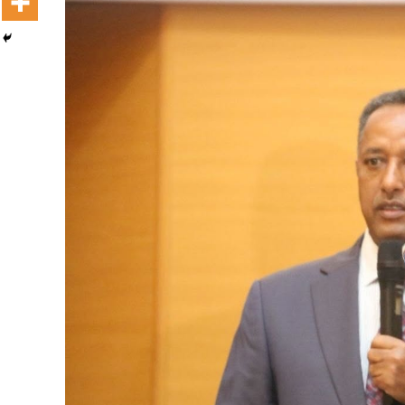
Dooktar Abiyyi Terminaala Haaraa
Buufata Xiyyaaraa Dajjaazmaach Balaay
Zallaqaa eebbisan
August 6, 2026