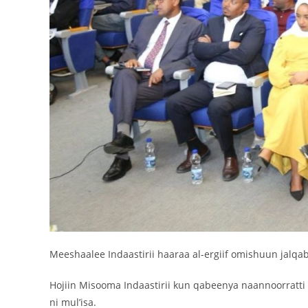
Meeshaalee Indaastirii haaraa al-ergiif omishuun jalqa
Hojiin Misooma Indaastirii kun qabeenya naannoorratt
ni mul’isa.