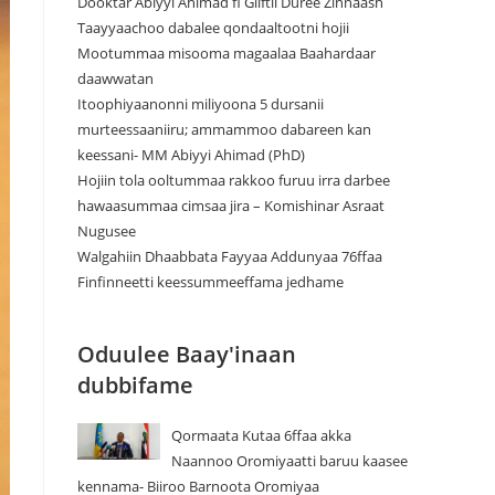
Dooktar Abiyyi Ahimad fi Giiftii Duree Zinnaash
Taayyaachoo dabalee qondaaltootni hojii
Mootummaa misooma magaalaa Baahardaar
daawwatan
Itoophiyaanonni miliyoona 5 dursanii
murteessaaniiru; ammammoo dabareen kan
keessani- MM Abiyyi Ahimad (PhD)
Hojiin tola ooltummaa rakkoo furuu irra darbee
hawaasummaa cimsaa jira – Komishinar Asraat
Nugusee
Walgahiin Dhaabbata Fayyaa Addunyaa 76ffaa
Finfinneetti keessummeeffama jedhame
Oduulee Baay'inaan
dubbifame
Qormaata Kutaa 6ffaa akka
Naannoo Oromiyaatti baruu kaasee
kennama- Biiroo Barnoota Oromiyaa