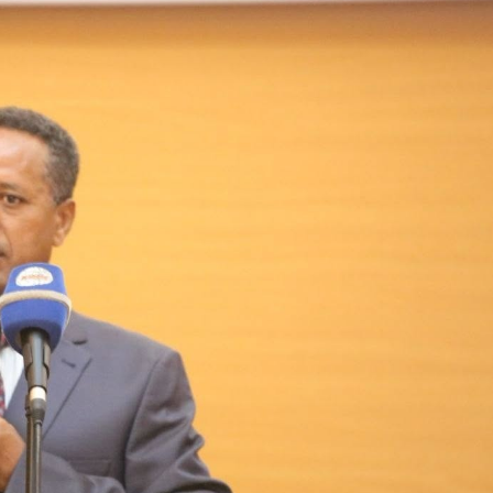
Dooktar Abiyyi Ahimad fi Giiftii Duree
Zinnaash Taayyaachoo dabalee
qondaaltootni hojii Mootummaa misooma
magaalaa Baahardaar daawwatan
August 6, 2026