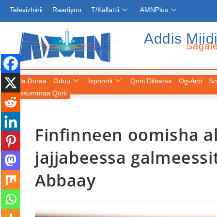
Televizhinii
Raadiyoo
T/Kallattii
AMNPlus
Addis Miid
Sagal
Fuula Duraa
Oduu
Ispoortii
Qorii Dilbataa
Og-Artii
So
Keessummaa Qorii
Finfinneen oomisha al-
jajjabeessa galmeessi
Abbaay