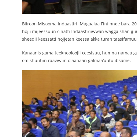
Biiroon Misooma Indaastirii Magaalaa Finfinnee bara 20
hojii mijeessuun cinatti Indaastiriiwwan wagga shan guu
sheedii keessatti hojjetan keessa akka turan taasifamuu
Kanaanis gama teeknooloojii ceesisuu, humna namaa 
omishuutiin raawwiin olaanaan galmaa’uutu ibsame.