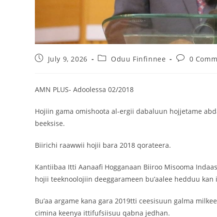
July 9, 2026
Oduu Finfinnee
0 Comm
AMN PLUS- Adoolessa 02/2018
Hojiin gama omishoota al-ergii dabaluun hojjetame abda
beeksise.
Biirichi raawwii hojii bara 2018 qorateera.
Kantiibaa Itti Aanaafi Hogganaan Biiroo Misooma Indaas
hojii teeknoolojiin deeggarameen bu’aalee hedduu kan 
Bu’aa argame kana gara 2019tti ceesisuun galma milke
cimina keenya ittifufsiisuu qabna jedhan.