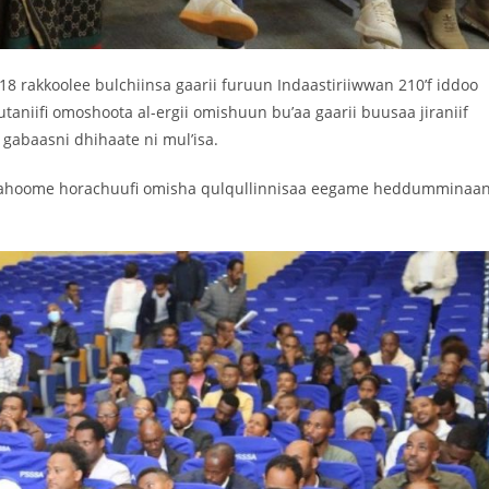
18 rakkoolee bulchiinsa gaarii furuun Indaastiriiwwan 210’f iddoo
taniifi omoshoota al-ergii omishuun bu’aa gaarii buusaa jiraniif
 gabaasni dhihaate ni mul’isa.
gahoome horachuufi omisha qulqullinnisaa eegame heddumminaa