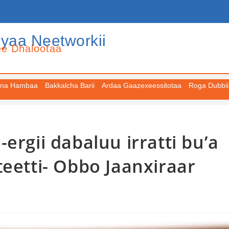
iyaa Neetworkii
ee Dhalootaa
na Hambaa
Bakkalcha Barii
Ardaa Gaazexeessitotaa
Roga Dubbii
ergii dabaluu irratti bu’a
teetti- Obbo Jaanxiraar