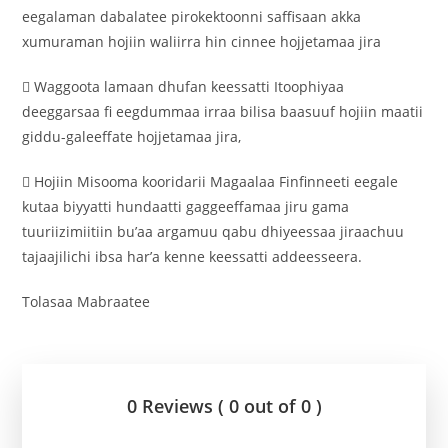
eegalaman dabalatee pirokektoonni saffisaan akka
xumuraman hojiin waliirra hin cinnee hojjetamaa jira
 Waggoota lamaan dhufan keessatti Itoophiyaa
deeggarsaa fi eegdummaa irraa bilisa baasuuf hojiin maatii
giddu-galeeffate hojjetamaa jira,
 Hojiin Misooma kooridarii Magaalaa Finfinneeti eegale
kutaa biyyatti hundaatti gaggeeffamaa jiru gama
tuuriizimiitiin bu’aa argamuu qabu dhiyeessaa jiraachuu
tajaajilichi ibsa har’a kenne keessatti addeesseera.
Tolasaa Mabraatee
0 Reviews ( 0 out of 0 )