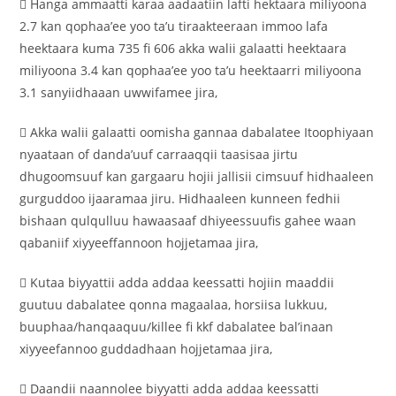
 Hanga ammaatti karaa aadaatiin lafti hektaara miliyoona
2.7 kan qophaa’ee yoo ta’u tiraakteeraan immoo lafa
heektaara kuma 735 fi 606 akka walii galaatti heektaara
miliyoona 3.4 kan qophaa’ee yoo ta’u heektaarri miliyoona
3.1 sanyiidhaaan uwwifamee jira,
 Akka walii galaatti oomisha gannaa dabalatee Itoophiyaan
nyaataan of danda’uuf carraaqqii taasisaa jirtu
dhugoomsuuf kan gargaaru hojii jallisii cimsuuf hidhaaleen
gurguddoo ijaaramaa jiru. Hidhaaleen kunneen fedhii
bishaan qulqulluu hawaasaaf dhiyeessuufis gahee waan
qabaniif xiyyeeffannoon hojjetamaa jira,
 Kutaa biyyattii adda addaa keessatti hojiin maaddii
guutuu dabalatee qonna magaalaa, horsiisa lukkuu,
buuphaa/hanqaaquu/killee fi kkf dabalatee bal’inaan
xiyyeefannoo guddadhaan hojjetamaa jira,
 Daandii naannolee biyyatti adda addaa keessatti