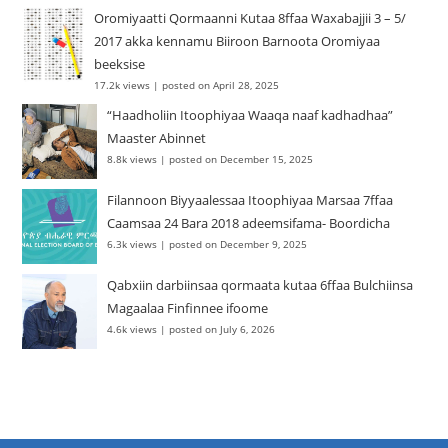
Oromiyaatti Qormaanni Kutaa 8ffaa Waxabajjii 3 – 5/
2017 akka kennamu Biiroon Barnoota Oromiyaa
beeksise
17.2k views
|
posted on April 28, 2025
“Haadholiin Itoophiyaa Waaqa naaf kadhadhaa”
Maaster Abinnet
8.8k views
|
posted on December 15, 2025
Filannoon Biyyaalessaa Itoophiyaa Marsaa 7ffaa
Caamsaa 24 Bara 2018 adeemsifama- Boordicha
6.3k views
|
posted on December 9, 2025
Qabxiin darbiinsaa qormaata kutaa 6ffaa Bulchiinsa
Magaalaa Finfinnee ifoome
4.6k views
|
posted on July 6, 2026