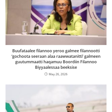
Buufataalee filannoo yeroo galmee filannootti
‘gochoota seeraan alaa raawwatanitti’ galmeen
guutummaatti haqamuu Boordiin Filannoo
Biyyaalessaa beeksise
May 26, 2026