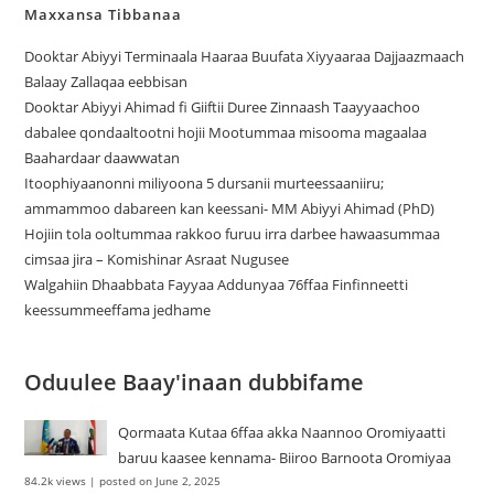
Maxxansa Tibbanaa
Dooktar Abiyyi Terminaala Haaraa Buufata Xiyyaaraa Dajjaazmaach
Balaay Zallaqaa eebbisan
Dooktar Abiyyi Ahimad fi Giiftii Duree Zinnaash Taayyaachoo
dabalee qondaaltootni hojii Mootummaa misooma magaalaa
Baahardaar daawwatan
Itoophiyaanonni miliyoona 5 dursanii murteessaaniiru;
ammammoo dabareen kan keessani- MM Abiyyi Ahimad (PhD)
Hojiin tola ooltummaa rakkoo furuu irra darbee hawaasummaa
cimsaa jira – Komishinar Asraat Nugusee
Walgahiin Dhaabbata Fayyaa Addunyaa 76ffaa Finfinneetti
keessummeeffama jedhame
Oduulee Baay'inaan dubbifame
Qormaata Kutaa 6ffaa akka Naannoo Oromiyaatti
baruu kaasee kennama- Biiroo Barnoota Oromiyaa
84.2k views
|
posted on June 2, 2025