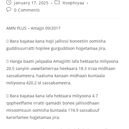
January 17, 2025
Itoophiyaa
0 Comments
AMN PLUS – Amajjii 09/2017
 Bara bajataa kana hojii jallissii boneetiin oomisha
guddisuurratti hojiilee gurguddoon hojjetamaa jira,

Hanga baatii jalqaaba Amajjiitti lafa hektaarta miliyoona
20.5 sanyiin uwwifamerraa heekaara 18.3 irraa midhaan
sassabameera, haaluma kanaan midhaan kuntaala
miliyoona 420.2 ol sassabameera,
 Bara bajataa kana lafa hektaara miliyoona 4.7
qopheeffame irratti qamadii bonee jallisiidhaan
misoomsuun oomisha kuntaala 174.9 sassabuuf
karorfamee hojjetamaa jira;