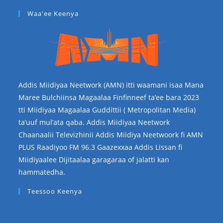
Waa'ee Keenya
Addis Miidiyaa Neetwork (AMN) itti waamani isaa Mana
Maree Bulchiinsa Magaalaa Finfinneef ta’ee bara 2023
tti Miidiyaa Magaalaa Guddittii ( Metropolitan Media)
ta’uuf mul’ata qaba. Addis Miidiyaa Neetwork
Chaanaalii Televizhinii Addis Miidiya Neetwoork fi AMN
PLUS Raadiyoo FM 96.3 Gaazexxaa Addis Lissan fi
Miidiyaalee Dijitaalaa garagaraa of jalatti kan
hammatedha.
Teessoo Keenya