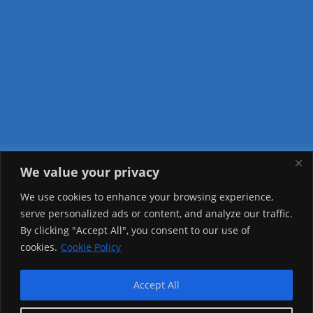
We value your privacy
Visitor Counter
We use cookies to enhance your browsing experience,
serve personalized ads or content, and analyze our traffic.
Today: 1273
By clicking "Accept All", you consent to our use of
cookies.
Cookie Policy
Yesterday: 2257
This Week: 22486
Accept All