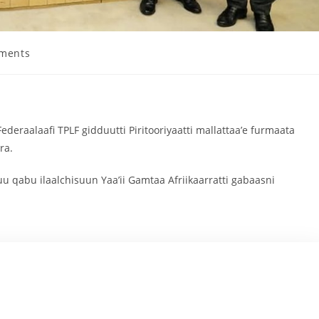
ments
raalaafi TPLF gidduutti Piritooriyaatti mallattaa’e furmaata
ra.
 qabu ilaalchisuun Yaa’ii Gamtaa Afriikaarratti gabaasni