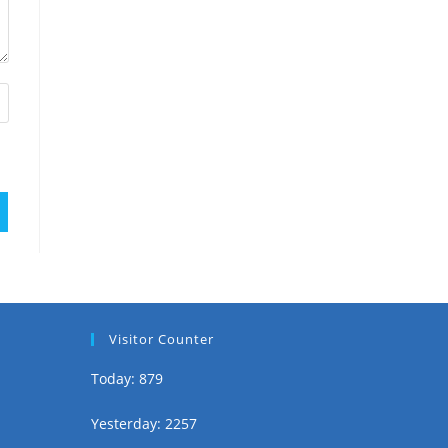
Visitor Counter
Today: 879
Yesterday: 2257