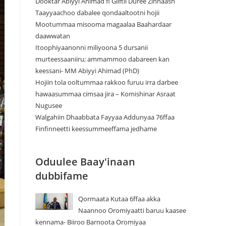
Dooktar Abiyyi Ahimad fi Giiftii Duree Zinnaash
Taayyaachoo dabalee qondaaltootni hojii
Mootummaa misooma magaalaa Baahardaar
daawwatan
Itoophiyaanonni miliyoona 5 dursanii
murteessaaniiru; ammammoo dabareen kan
keessani- MM Abiyyi Ahimad (PhD)
Hojiin tola ooltummaa rakkoo furuu irra darbee
hawaasummaa cimsaa jira – Komishinar Asraat
Nugusee
Walgahiin Dhaabbata Fayyaa Addunyaa 76ffaa
Finfinneetti keessummeeffama jedhame
Oduulee Baay'inaan
dubbifame
Qormaata Kutaa 6ffaa akka
Naannoo Oromiyaatti baruu kaasee
kennama- Biiroo Barnoota Oromiyaa