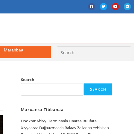
Marabbaa
Search
SEARCH
Maxxansa Tibbanaa
Dooktar Abiyyi Terminaala Haaraa Buufata
Xiyyaaraa Dajjaazmaach Balaay Zallaqaa eebbisan