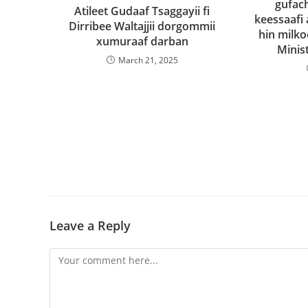
gufac
Atileet Gudaaf Tsaggayii fi
keessaafi 
Dirribee Waltajjii dorgommii
hin milko
xumuraaf darban
Minis
March 21, 2025
Leave a Reply