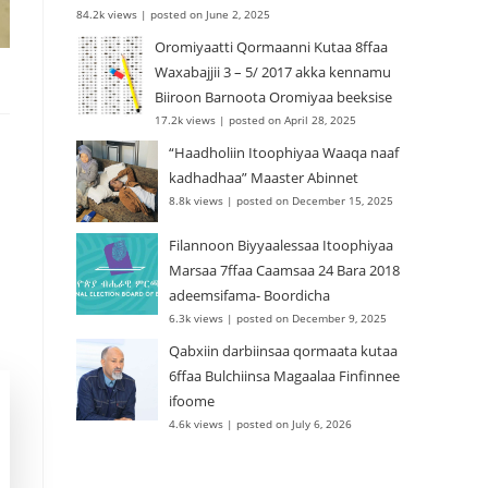
84.2k views
|
posted on June 2, 2025
Oromiyaatti Qormaanni Kutaa 8ffaa
Waxabajjii 3 – 5/ 2017 akka kennamu
Biiroon Barnoota Oromiyaa beeksise
17.2k views
|
posted on April 28, 2025
“Haadholiin Itoophiyaa Waaqa naaf
kadhadhaa” Maaster Abinnet
8.8k views
|
posted on December 15, 2025
Filannoon Biyyaalessaa Itoophiyaa
Marsaa 7ffaa Caamsaa 24 Bara 2018
adeemsifama- Boordicha
6.3k views
|
posted on December 9, 2025
Qabxiin darbiinsaa qormaata kutaa
6ffaa Bulchiinsa Magaalaa Finfinnee
ifoome
4.6k views
|
posted on July 6, 2026