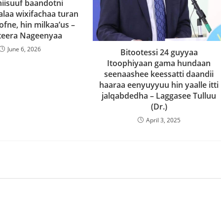
hiisuuf baandotni
alaa wixifachaa turan
ofne, hin milkaa’us –
teera Nageenyaa
June 6, 2026
Bitootessi 24 guyyaa
Itoophiyaan gama hundaan
seenaashee keessatti daandii
haaraa eenyuyyuu hin yaalle itti
jalqabdedha – Laggasee Tulluu
(Dr.)
April 3, 2025