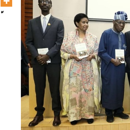
Dooktar Abiyyi Terminaala Haaraa
Buufata Xiyyaaraa Dajjaazmaach Balaay
Zallaqaa eebbisan
August 6, 2026