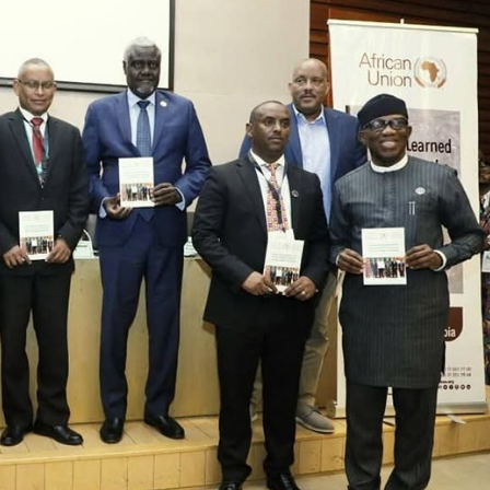
Dooktar Abiyyi Ahimad fi Giiftii Duree
Zinnaash Taayyaachoo dabalee
qondaaltootni hojii Mootummaa misooma
magaalaa Baahardaar daawwatan
August 6, 2026