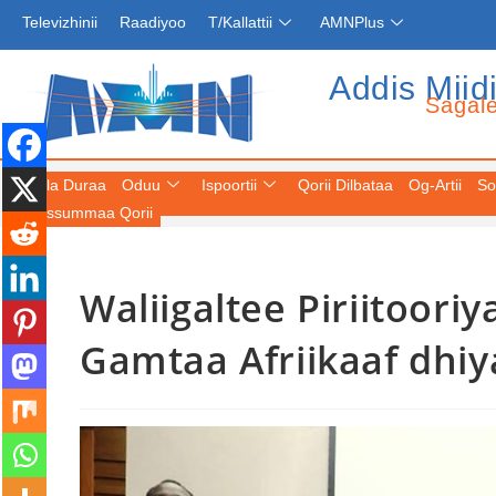
Televizhinii
Raadiyoo
T/Kallattii
AMNPlus
Addis Miid
Sagal
Fuula Duraa
Oduu
Ispoortii
Qorii Dilbataa
Og-Artii
So
Keessummaa Qorii
Waliigaltee Piriitoori
Gamtaa Afriikaaf dhi