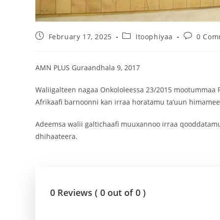
February 17, 2025
Itoophiyaa
0 Com
AMN PLUS Guraandhala 9, 2017
Waliigalteen nagaa Onkololeessa 23/2015 mootummaa Fede
Afrikaafi barnoonni kan irraa horatamu ta’uun himamee
Adeemsa walii galtichaafi muuxannoo irraa qooddatamuu
dhihaateera.
0 Reviews ( 0 out of 0 )