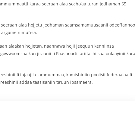
 lammummaatti karaa seeraan alaa socho’aa turan jedhaman 65
a seeraan alaa hojjetu jedhaman saamsamamuusaanii odeeffanno
a argame nimul’isa.
an alaakan hojjetan, naannawa hojii jeequun kenniinsa
 gowwoomsaa kan jiraanii fi Paaspoortii ariifachiisaa onlaayinii kar
eeshinii fi tajaajila lammummaa, komishiniin poolisii federaalaa fi
reeshinii addaa taasisaniin ta’uun ibsameera.