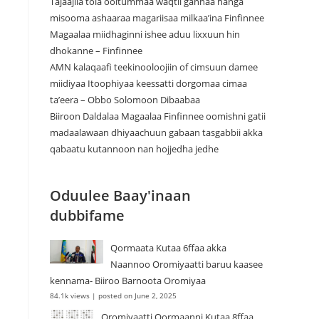
Tajaajila tola ooltummaa waqtii gannaa hanga
misooma ashaaraa magariisaa milkaa’ina Finfinnee
Magaalaa miidhaginni ishee aduu lixxuun hin
dhokanne – Finfinnee
‎AMN kalaqaafi teekinooloojiin of cimsuun damee
miidiyaa Itoophiyaa keessatti dorgomaa cimaa
ta’eera – Obbo Solomoon Dibaabaa
Biiroon Daldalaa Magaalaa Finfinnee oomishni gatii
madaalawaan dhiyaachuun gabaan tasgabbii akka
qabaatu kutannoon nan hojjedha jedhe
Oduulee Baay'inaan
dubbifame
Qormaata Kutaa 6ffaa akka
Naannoo Oromiyaatti baruu kaasee
kennama- Biiroo Barnoota Oromiyaa
84.1k views
|
posted on June 2, 2025
Oromiyaatti Qormaanni Kutaa 8ffaa