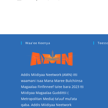
Waa'ee Keenya
Teess
Addis Miidiyaa Neetwork (AMN) itti
waamani isaa Mana Maree Bulchiinsa
Magaalaa Finfinneef ta’ee bara 2023 tti
Miidiyaa Magaalaa Guddittii (
Metropolitan Media) ta’uuf mul’ata
qaba. Addis Miidiyaa Neetwork