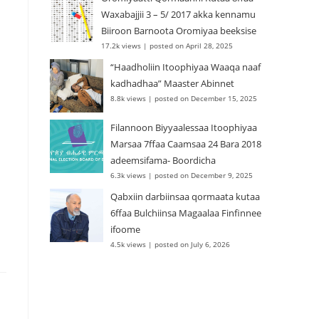
Waxabajjii 3 – 5/ 2017 akka kennamu
Biiroon Barnoota Oromiyaa beeksise
17.2k views
|
posted on April 28, 2025
“Haadholiin Itoophiyaa Waaqa naaf
kadhadhaa” Maaster Abinnet
8.8k views
|
posted on December 15, 2025
Filannoon Biyyaalessaa Itoophiyaa
Marsaa 7ffaa Caamsaa 24 Bara 2018
adeemsifama- Boordicha
6.3k views
|
posted on December 9, 2025
Qabxiin darbiinsaa qormaata kutaa
6ffaa Bulchiinsa Magaalaa Finfinnee
ifoome
4.5k views
|
posted on July 6, 2026