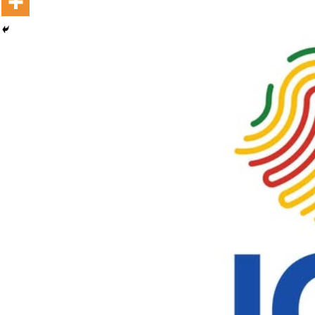
Ashaaraa Magariisaa Itoophiyaa:
Afrikaatti Biyya Avokaadoo Erguun
Sadarkaa Lammaffaa Qabatte
August 5, 2026