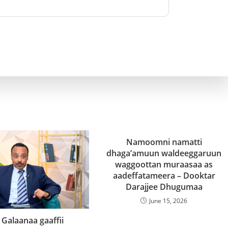
Namoomni namatti
dhaga’amuun waldeeggaruun
waggoottan muraasaa as
aadeffatameera – Dooktar
Darajjee Dhugumaa
June 15, 2026
 Galaanaa gaaffii