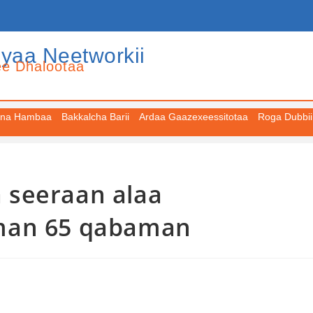
iyaa Neetworkii
ee Dhalootaa
na Hambaa
Bakkalcha Barii
Ardaa Gaazexeessitotaa
Roga Dubbii
 seeraan alaa
man 65 qabaman