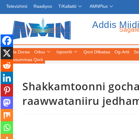
Televizhinii
Raadiyoo
T/Kallattii
AMNPlus
Addis Miid
Sagal
Fuula Duraa
Oduu
Ispoortii
Qorii Dilbataa
Og-Artii
So
Keessummaa Qorii
Shakkamtoonni gocha
raawwataniiru jedha