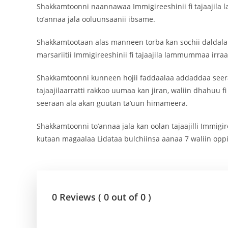
Shakkamtoonni naannawaa Immigireeshinii fi tajaajila
to’annaa jala ooluunsaanii ibsame.
Shakkamtootaan alas manneen torba kan sochii daldal
marsariitii Immigireeshinii fi tajaajila lammummaa irra
Shakkamtoonni kunneen hojii faddaalaa addaddaa seera
tajaajilaarratti rakkoo uumaa kan jiran, waliin dhahuu fi
seeraan ala akan guutan ta’uun himameera.
Shakkamtoonni to’annaa jala kan oolan tajaajilli Immigir
kutaan magaalaa Lidataa bulchiinsa aanaa 7 waliin oppi
0 Reviews ( 0 out of 0 )