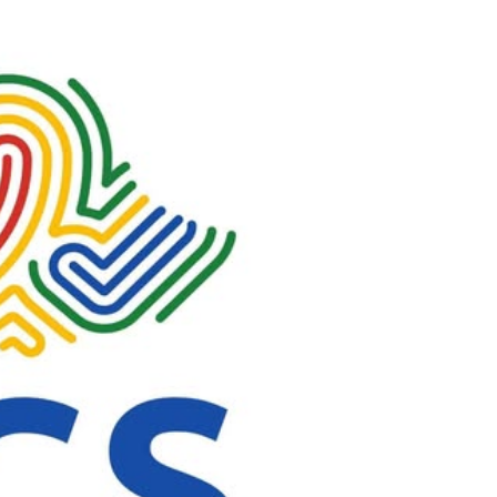
Jijjiirama saffisa Itoophiyaan roga maraan
galmeessaa jirtu ajaa’ibsiifachuu
dhiisuun hin danda’amu – Xiinxala CNN
August 4, 2026