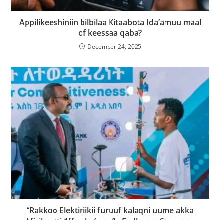
Appilikeeshiniin bilbilaa Kitaabota Ida’amuu maal
of keessaa qaba?
December 24, 2025
“Rakkoo Elektiriikii furuuf kalaqni uume akka