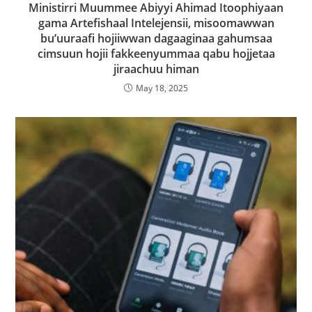
Ministirri Muummee Abiyyi Ahimad Itoophiyaan
gama Artefishaal Intelejensii, misoomawwan
bu’uuraafi hojiiwwan dagaaginaa gahumsaa
cimsuun hojii fakkeenyummaa qabu hojjetaa
jiraachuu himan
May 18, 2025