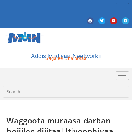
Addis Miidiyaa Neetworkii
Sagalee Dhalootaa
Waggoota muraasa darban
hojiilee dijitaal Itiyoophiyaa