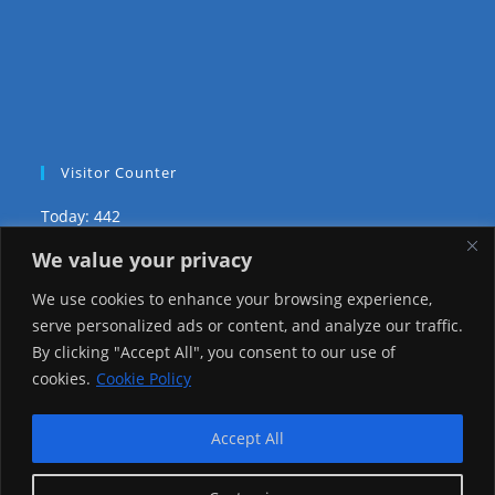
Visitor Counter
Today: 442
We value your privacy
Yesterday: 2148
We use cookies to enhance your browsing experience,
This Week: 19399
serve personalized ads or content, and analyze our traffic.
By clicking "Accept All", you consent to our use of
This Month: 68672
cookies.
Cookie Policy
Total Visitors:
1216491
Accept All