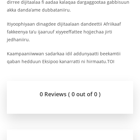
dirree dijitaalaa fi aadaa kalaqaa dargaggootaa gabbisuun
akka danda’ame dubbataniiru.
Itiyoophiyaan dinagdee dijitaalaan dandeettii Afriikaaf
fakkeenya ta’u ijaaruuf xiyyeeffattee hojjechaa jirti
jedhaniiru.
Kaampaaniiwwan sadarkaa idil addunyaatti beekamtii
qaban hedduun Eksipoo kanarratti ni hirmaatu.TOI
0 Reviews ( 0 out of 0 )