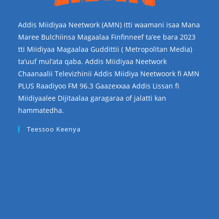
Addis Miidiyaa Neetwork (AMN) itti waamani isaa Mana
Maree Bulchiinsa Magaalaa Finfinneef ta’ee bara 2023
tti Miidiyaa Magaalaa Guddittii ( Metropolitan Media)
ta’uuf mul’ata qaba. Addis Miidiyaa Neetwork
Chaanaalii Televizhinii Addis Miidiya Neetwoork fi AMN
PLUS Raadiyoo FM 96.3 Gaazexxaa Addis Lissan fi
Miidiyaalee Dijitaalaa garagaraa of jalatti kan
hammatedha.
Teessoo Keenya