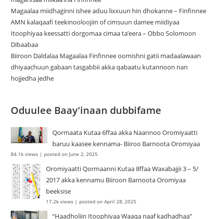
Magaalaa miidhaginni ishee aduu lixxuun hin dhokanne – Finfinnee
‎AMN kalaqaafi teekinooloojiin of cimsuun damee miidiyaa
Itoophiyaa keessatti dorgomaa cimaa ta’eera – Obbo Solomoon
Dibaabaa
Biiroon Daldalaa Magaalaa Finfinnee oomishni gatii madaalawaan
dhiyaachuun gabaan tasgabbii akka qabaatu kutannoon nan
hojjedha jedhe
Oduulee Baay'inaan dubbifame
Qormaata Kutaa 6ffaa akka Naannoo Oromiyaatti
baruu kaasee kennama- Biiroo Barnoota Oromiyaa
84.1k views
|
posted on June 2, 2025
Oromiyaatti Qormaanni Kutaa 8ffaa Waxabajjii 3 – 5/
2017 akka kennamu Biiroon Barnoota Oromiyaa
beeksise
17.2k views
|
posted on April 28, 2025
“Haadholiin Itoophiyaa Waaqa naaf kadhadhaa”