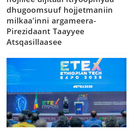
dhugoomsuuf hojjetmaniin
milkaa’inni argameera-
Pirezidaant Taayyee
Atsqasillaasee