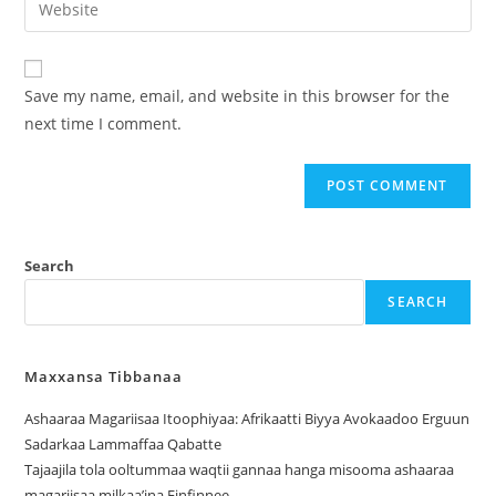
Save my name, email, and website in this browser for the
next time I comment.
Search
SEARCH
Maxxansa Tibbanaa
Ashaaraa Magariisaa Itoophiyaa: Afrikaatti Biyya Avokaadoo Erguun
Sadarkaa Lammaffaa Qabatte
Tajaajila tola ooltummaa waqtii gannaa hanga misooma ashaaraa
magariisaa milkaa’ina Finfinnee