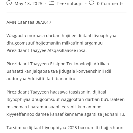
May 18, 2025
Teeknoloojii
0 Comments
AMN Caansaa 08/2017
Waggoota muraasa darban hojiilee dijitaal Itiyoophiyaa
dhugoomsuuf hojjetmaniin milkaa’inni argamuu
Pirezidaant Taayyee Atsqasillaasee ibsa.
Pirezidaant Taayyeen Eksipoo Teeknooloojii Afriikaa
Bahaatti kan jalqabaa ta’e jidugala konveenshinii Idil
addunyaa Addisitti ifatti bananiiru.
Pirezidaant Taayyeen haasawa taasisaniin, dijitaal
Itiyoophiyaa dhugoomsuuf waggoottan darban bu’uraaleen
misoomaa ijaaramuusaanii eeranii, kun ammoo
xiyyeeffannoo damee kanaaf kenname agarsiisa jedhaniiru.
Tarsiimoo dijitaal Itiyoophiyaa 2025 bocuun itti hojjechuun