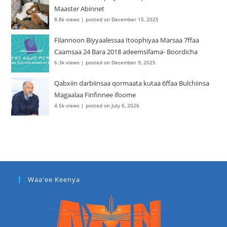
Maaster Abinnet
8.8k views
|
posted on December 15, 2025
Filannoon Biyyaalessaa Itoophiyaa Marsaa 7ffaa
Caamsaa 24 Bara 2018 adeemsifama- Boordicha
6.3k views
|
posted on December 9, 2025
Qabxiin darbiinsaa qormaata kutaa 6ffaa Bulchiinsa
Magaalaa Finfinnee ifoome
4.5k views
|
posted on July 6, 2026
Waa'ee Keenya