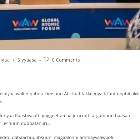
hiyaa
/
Siyyaasa
0 Comments
shiyaa waliin qabdu cimsuun Afrikaaf fakkeenya ta’uuf qophii akk
n.
ddunyaa Raashiyaatti gaggeeffamaa jirurratti argamuun haasaa
i” jechuun dubbataniiru.
an heddu qabaachuu ibsuun, magaalonni ammayyaawoofi