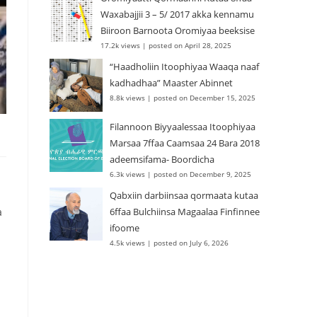
Waxabajjii 3 – 5/ 2017 akka kennamu
Biiroon Barnoota Oromiyaa beeksise
17.2k views
|
posted on April 28, 2025
“Haadholiin Itoophiyaa Waaqa naaf
kadhadhaa” Maaster Abinnet
8.8k views
|
posted on December 15, 2025
Filannoon Biyyaalessaa Itoophiyaa
Marsaa 7ffaa Caamsaa 24 Bara 2018
adeemsifama- Boordicha
6.3k views
|
posted on December 9, 2025
Qabxiin darbiinsaa qormaata kutaa
a
6ffaa Bulchiinsa Magaalaa Finfinnee
ifoome
4.5k views
|
posted on July 6, 2026