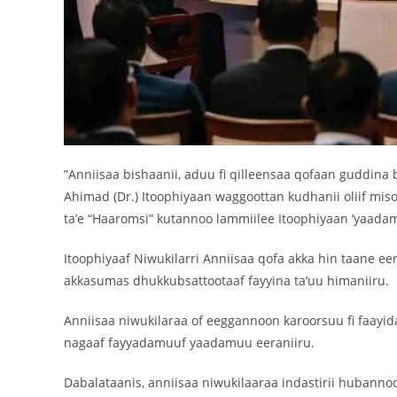
‎”Anniisaa bishaanii, aduu fi qilleensaa qofaan guddi
Ahimad (Dr.) Itoophiyaan waggoottan kudhanii oliif mi
ta’e “Haaromsi” kutannoo lammiilee Itoophiyaan ‘yaadamn
‎Itoophiyaaf Niwukilarri Anniisaa qofa akka hin taane
akkasumas dhukkubsattootaaf fayyina ta’uu himaniiru.
‎Anniisaa niwukilaraa of eeggannoon karoorsuu fi faay
nagaaf fayyadamuuf yaadamuu eeraniiru.
‎Dabalataanis, anniisaa niwukilaaraa indastirii hubann