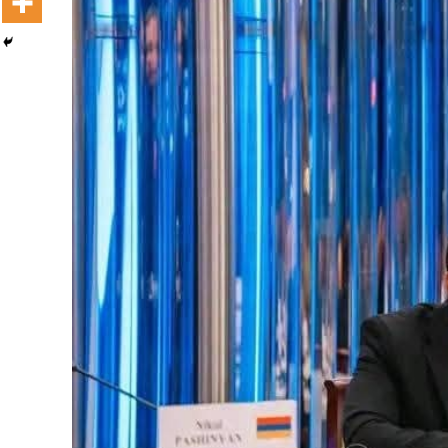
Ashaaraa Magariisaa Itoophiyaa:
Afrikaatti Biyya Avokaadoo Erguun
Sadarkaa Lammaffaa Qabatte
August 5, 2026