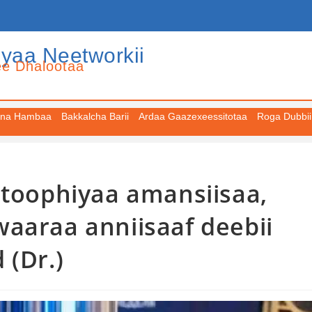
iyaa Neetworkii
ee Dhalootaa
na Hambaa
Bakkalcha Barii
Ardaa Gaazexeessitotaa
Roga Dubbii
Itoophiyaa amansiisaa,
aaraa anniisaaf deebii
 (Dr.)