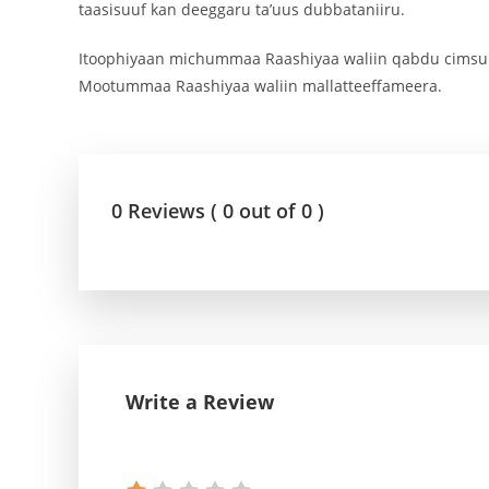
taasisuuf kan deeggaru ta’uus dubbataniiru.
‎Itoophiyaan michummaa Raashiyaa waliin qabdu cimsuu
Mootummaa Raashiyaa waliin mallatteeffameera.
0 Reviews ( 0 out of 0 )
Write a Review