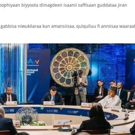
oophiyaan biyyoota diinagdeen isaanii saffisaan guddataa jiran
abbisa niwukilaraa kun amansiisaa, qulqulluu fi anniisaa waaraa