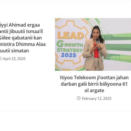
yyi Ahimad ergaa
ntii Jibuutii Ismaa’il
iilee qabatanii kan
nistira Dhimma Alaa
buutii simatan
April 23, 2026
Itiyoo Telekoom ji’oottan jahan
darban galii birrii biiliyoona 61
ol argate
February 12, 2025