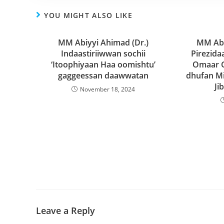
YOU MIGHT ALSO LIKE
MM Abiyyi Ahimad (Dr.)
MM Abi
Indaastiriiwwan sochii
Pirezidaa
‘Itoophiyaan Haa oomishtu’
Omaar G
gaggeessan daawwatan
dhufan Mi
Ji
November 18, 2024
Leave a Reply