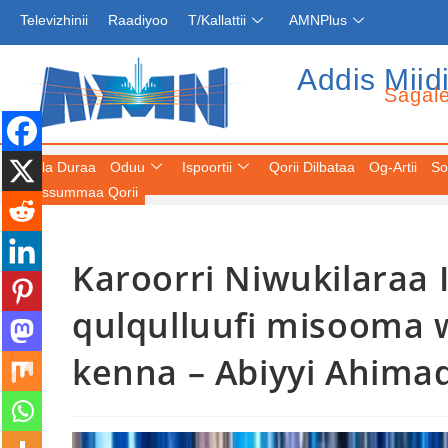
Televizhinii
Raadiyoo
T/Kallattii
AMNPlus
Addis Miid
Sagal
Fuula Duraa
Oduu
Ispoortii
Qorii Dilbataa
Og-Artii
So
Keessummaa Qorii
Karoorri Niwukilaraa 
qulqulluufi misooma w
kenna – Abiyyi Ahimad