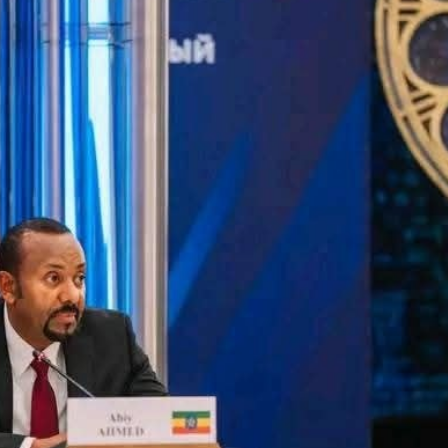
Jijjiirama saffisa Itoophiyaan roga maraan
galmeessaa jirtu ajaa’ibsiifachuu
dhiisuun hin danda’amu – Xiinxala CNN
August 4, 2026