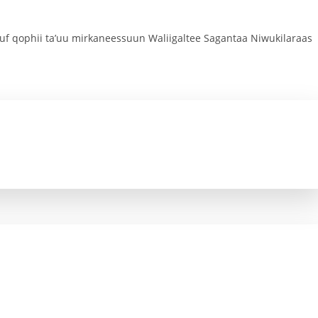
f qophii ta’uu mirkaneessuun Waliigaltee Sagantaa Niwukilaraas