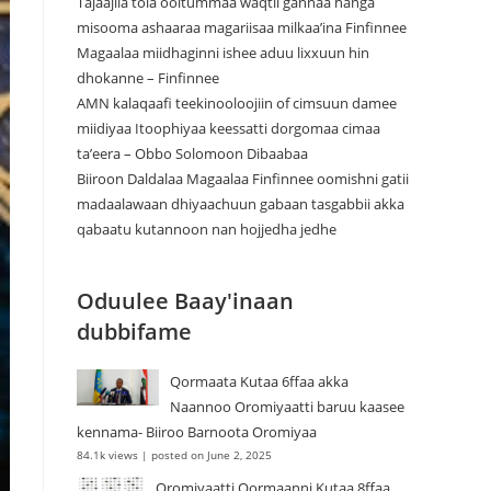
Tajaajila tola ooltummaa waqtii gannaa hanga
misooma ashaaraa magariisaa milkaa’ina Finfinnee
Magaalaa miidhaginni ishee aduu lixxuun hin
dhokanne – Finfinnee
‎AMN kalaqaafi teekinooloojiin of cimsuun damee
miidiyaa Itoophiyaa keessatti dorgomaa cimaa
ta’eera – Obbo Solomoon Dibaabaa
Biiroon Daldalaa Magaalaa Finfinnee oomishni gatii
madaalawaan dhiyaachuun gabaan tasgabbii akka
qabaatu kutannoon nan hojjedha jedhe
Oduulee Baay'inaan
dubbifame
Qormaata Kutaa 6ffaa akka
Naannoo Oromiyaatti baruu kaasee
kennama- Biiroo Barnoota Oromiyaa
84.1k views
|
posted on June 2, 2025
Oromiyaatti Qormaanni Kutaa 8ffaa