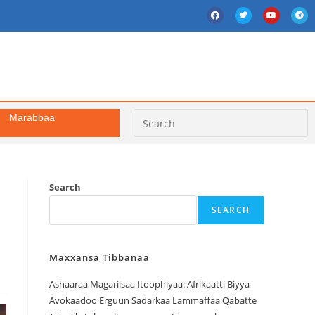
Marabbaa
Search
SEARCH
Maxxansa Tibbanaa
Ashaaraa Magariisaa Itoophiyaa: Afrikaatti Biyya
Avokaadoo Erguun Sadarkaa Lammaffaa Qabatte