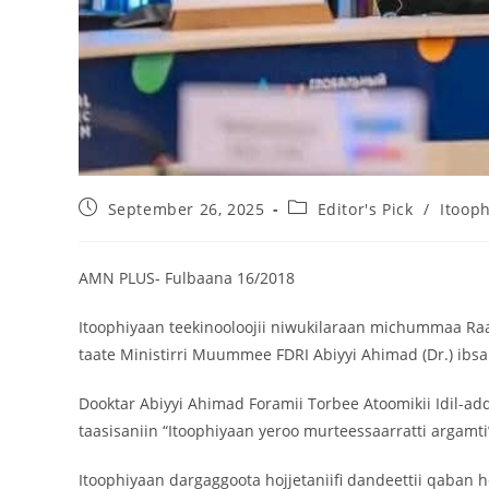
September 26, 2025
Editor's Pick
/
Itoop
‎AMN PLUS- Fulbaana 16/2018
‎Itoophiyaan teekinooloojii niwukilaraan michummaa Raa
taate Ministirri Muummee FDRI Abiyyi Ahimad (Dr.) ibsa
Dooktar ‎Abiyyi Ahimad Foramii Torbee Atoomikii Idil-a
taasisaniin “Itoophiyaan yeroo murteessaarratti argamt
‎Itoophiyaan dargaggoota hojjetaniifi dandeettii qab