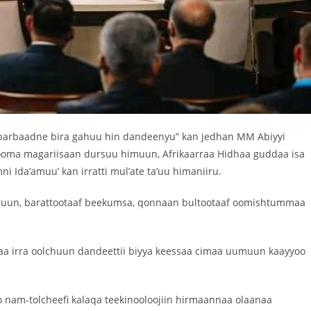
na barbaadne bira gahuu hin dandeenyu” kan jedhan MM Abiyyi
sooma magariisaan dursuu himuun, Afrikaarraa Hidhaa guddaa isa
i Ida’amuu’ kan irratti mul’ate ta’uu himaniiru.
 eeruun, barattootaaf beekumsa, qonnaan bultootaaf oomishtummaa
idaa irra oolchuun dandeettii biyya keessaa cimaa uumuun kaayyoo
oo nam-tolcheefi kalaqa teekinooloojiin hirmaannaa olaanaa