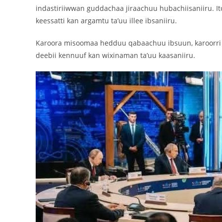
indastiriiwwan guddachaa jiraachuu hubachiisaniiru. It
keessatti kan argamtu ta’uu illee ibsaniiru.
‎Karoora misoomaa hedduu qabaachuu ibsuun, karoorri g
deebii kennuuf kan wixinaman ta’uu kaasaniiru.