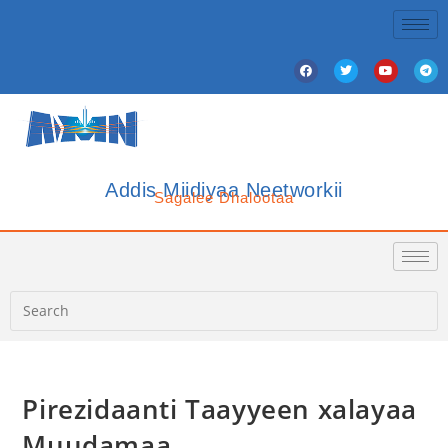
Addis Miidiyaa Neetworkii
Sagalee Dhalootaa
Pirezidaanti Taayyeen xalayaa
Muudamaa