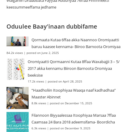
Walgahiin Dhaabbata Fayyaa Addunyaa 76ffaa Finfinneetti
keessummeeffama jedhame
Oduulee Baay'inaan dubbifame
Qormaata Kutaa 6ffaa akka Naannoo Oromiyaatti
baruu kaasee kennama- Biiroo Barnoota Oromiyaa
84.2k views
|
posted on June 2, 2025
Oromiyaatti Qormaanni Kutaa 8ffaa Waxabajjii 3 – 5/
2017 akka kennamu Biiroon Barnoota Oromiyaa
beeksise
17.2k views
|
posted on April 28, 2025
“Haadholiin Itoophiyaa Waaqa naaf kadhadhaa”
Maaster Abinnet
8.8k views
|
posted on December 15, 2025
Filannoon Biyyaalessaa Itoophiyaa Marsaa 7ffaa
Caamsaa 24 Bara 2018 adeemsifama- Boordicha
6.3k views
|
posted on December 9, 2025