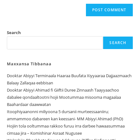
Search
SEARCH
Maxxansa Tibbanaa
Dooktar Abiyyi Terminaala Haaraa Buufata Xiyyaaraa Dajjaazmaach
Balaay Zallaqaa eebbisan
Dooktar Abiyyi Ahimad fi Giiftii Duree Zinnaash Taayyaachoo
dabalee qondaaltootni hojii Mootummaa misooma magaalaa
Baahardaar daawwatan
Itoophiyaanonni miliyoona 5 dursanii murteessaaniiru;
ammammoo dabareen kan keessani- MM Abiyyi Ahimad (PhD)
Hojiin tola ooltummaa rakkoo furuu irra darbee hawaasummaa
cimsaa jira – Komishinar Asraat Nugusee