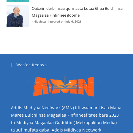
Qabxiin darbiinsaa qormaata kutaa 6ffaa Bulchiinsa
Magaalaa Finfinnee ifoome
4.6k views
|
posted on July 6, 2026
Waa'ee Keenya
Addis Miidiyaa Neetwork (AMN) itti waamani isaa Mana
Maree Bulchiinsa Magaalaa Finfinneef ta’ee bara 2023
tti Miidiyaa Magaalaa Guddittii ( Metropolitan Media)
ta’uuf mul’ata qaba. Addis Miidiyaa Neetwork