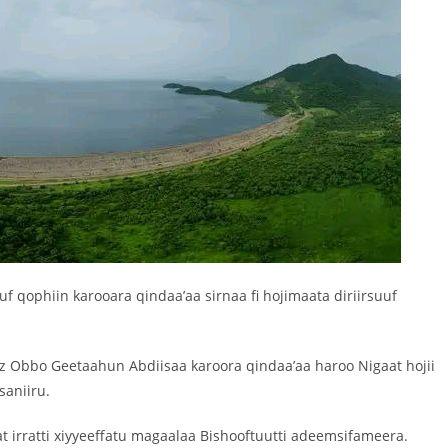
ophiin karooara qindaa’aa sirnaa fi hojimaata diriirsuuf
z Obbo Geetaahun Abdiisaa karoora qindaa’aa haroo Nigaat hojii
saniiru.
 irratti xiyyeeffatu magaalaa Bishooftuutti adeemsifameera.