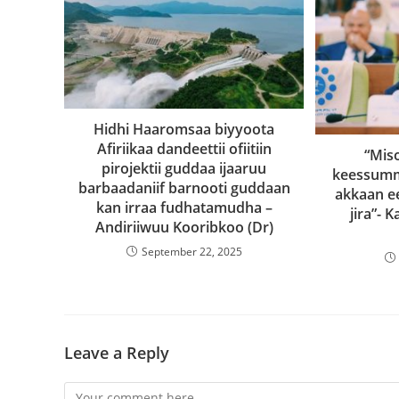
Hidhi Haaromsaa biyyoota
Afiriikaa dandeettii ofiitiin
“Mis
pirojektii guddaa ijaaruu
keessumm
barbaadaniif barnooti guddaan
akkaan e
kan irraa fudhatamudha –
jira”- 
Andiriiwuu Kooribkoo (Dr)
September 22, 2025
Leave a Reply