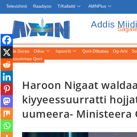
Televizhinii
Raadiyoo
T/Kallattii
AMNPlus
Addis Miid
Sagal
Fuula Duraa
Oduu
Ispoortii
Qorii Dilbataa
Og-Artii
So
Keessummaa Qorii
Haroon Nigaat walda
kiyyeessuurratti hojjat
uumeera- Ministeera