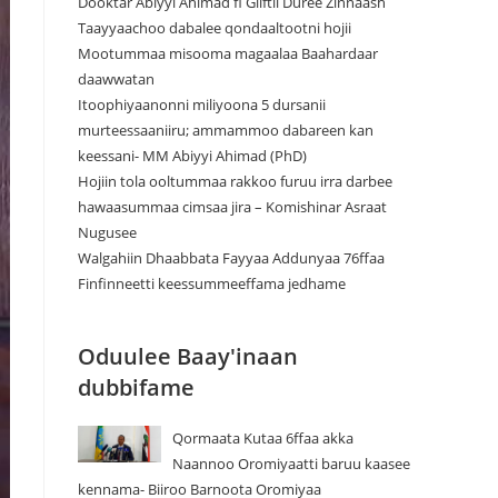
Dooktar Abiyyi Ahimad fi Giiftii Duree Zinnaash
Taayyaachoo dabalee qondaaltootni hojii
Mootummaa misooma magaalaa Baahardaar
daawwatan
Itoophiyaanonni miliyoona 5 dursanii
murteessaaniiru; ammammoo dabareen kan
keessani- MM Abiyyi Ahimad (PhD)
Hojiin tola ooltummaa rakkoo furuu irra darbee
hawaasummaa cimsaa jira – Komishinar Asraat
Nugusee
Walgahiin Dhaabbata Fayyaa Addunyaa 76ffaa
Finfinneetti keessummeeffama jedhame
Oduulee Baay'inaan
dubbifame
Qormaata Kutaa 6ffaa akka
Naannoo Oromiyaatti baruu kaasee
kennama- Biiroo Barnoota Oromiyaa