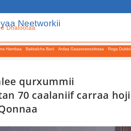
iyaa Neetworkii
ee Dhalootaa
na Hambaa
Bakkalcha Barii
Ardaa Gaazexeessitotaa
Roga Dubbii
alee qurxummii
an 70 caalaniif carraa hoji
 Qonnaa