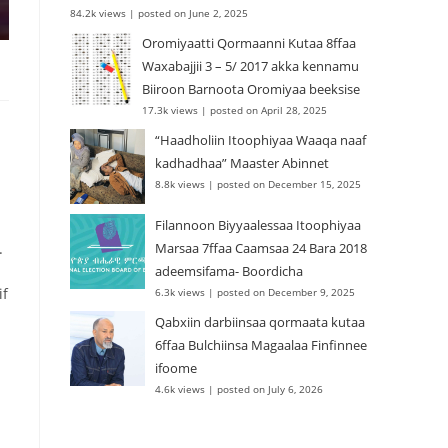
84.2k views
|
posted on June 2, 2025
Oromiyaatti Qormaanni Kutaa 8ffaa
Waxabajjii 3 – 5/ 2017 akka kennamu
Biiroon Barnoota Oromiyaa beeksise
17.3k views
|
posted on April 28, 2025
“Haadholiin Itoophiyaa Waaqa naaf
kadhadhaa” Maaster Abinnet
8.8k views
|
posted on December 15, 2025
Filannoon Biyyaalessaa Itoophiyaa
.
Marsaa 7ffaa Caamsaa 24 Bara 2018
adeemsifama- Boordicha
if
6.3k views
|
posted on December 9, 2025
Qabxiin darbiinsaa qormaata kutaa
6ffaa Bulchiinsa Magaalaa Finfinnee
ifoome
4.6k views
|
posted on July 6, 2026