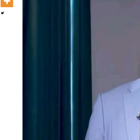
Dooktar Abiyyi Terminaala Haaraa
Buufata Xiyyaaraa Dajjaazmaach Balaay
Zallaqaa eebbisan
August 6, 2026