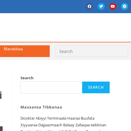
Marabbaa
Search
SEARCH
i
Maxxansa Tibbanaa
Dooktar Abiyyi Terminaala Haaraa Buufata
Xiyyaaraa Dajjaazmaach Balaay Zallaqaa eebbisan