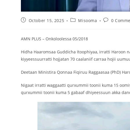
October 15, 2025
Misooma
0 Comme
‎AMN PLUS – Onkoloolessa 05/2018
‎Hidha Haaromsaa Guddicha Itoophiyaa, irratti Haroon
kiyyeessuurratti hojjatan 70 caalaniif carraa hojii uum
‎Deetaan Ministira Qonnaa Fiqiruu Raggaasaa (PhD) Har
‎Nigaat irratti waggaatti qurxummii toonii kuma 15 oom
qurxummii toonii kuma 5 gabaaf dhiyeessuun akka dan