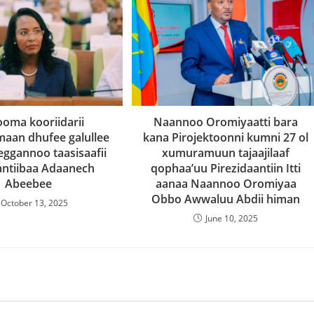
Naannoo Oromiyaatti bara
ooma kooriidarii
kana Pirojektoonni kumni 27 ol
aan dhufee galullee
xumuramuun tajaajilaaf
eggannoo taasisaafii
qophaa’uu Pirezidaantiin Itti
Kantiibaa Adaanech
aanaa Naannoo Oromiyaa
Abeebee
Obbo Awwaluu Abdii himan
October 13, 2025
June 10, 2025