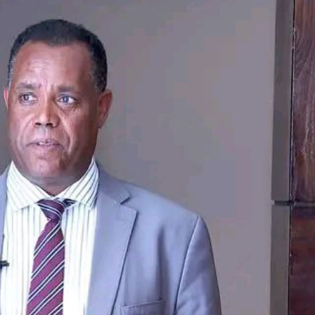
Dooktar Abiyyi Ahimad fi Giiftii Duree
Zinnaash Taayyaachoo dabalee
qondaaltootni hojii Mootummaa misooma
magaalaa Baahardaar daawwatan
August 6, 2026