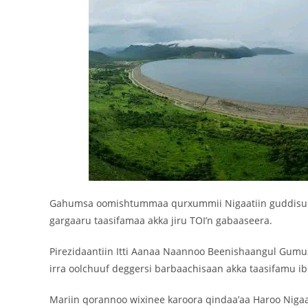
‎Gahumsa oomishtummaa qurxummii Nigaatiin guddisuuf q
gargaaru taasifamaa akka jiru TOI’n gabaaseera.
‎Pirezidaantiin Itti Aanaa Naannoo Beenishaangul Gumu
irra oolchuuf deggersi barbaachisaan akka taasifamu ib
Mariin qorannoo wixinee karoora qindaa’aa Haroo Nigaat