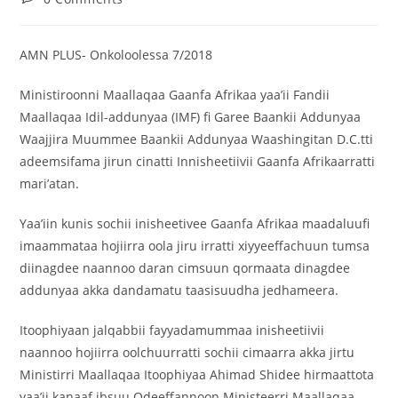
‎AMN PLUS- Onkoloolessa 7/2018
‎Ministiroonni Maallaqaa Gaanfa Afrikaa yaa’ii Fandii
Maallaqaa Idil-addunyaa (IMF) fi Garee Baankii Addunyaa
Waajjira Muummee Baankii Addunyaa Waashingitan D.C.tti
adeemsifama jirun cinatti Innisheetiivii Gaanfa Afrikaarratti
mari’atan.
‎Yaa’iin kunis sochii inisheetivee Gaanfa Afrikaa maadaluufi
imaammataa hojiirra oola jiru irratti xiyyeeffachuun tumsa
diinagdee naannoo daran cimsuun qormaata dinagdee
addunyaa akka dandamatu taasisuudha jedhameera.
‎Itoophiyaan jalqabbii fayyadamummaa inisheetiivii
naannoo hojiirra oolchuurratti sochii cimaarra akka jirtu
Ministirri Maallaqaa Itoophiyaa Ahimad Shidee hirmaattota
yaa’ii kanaaf ibsuu Odeeffannoon Ministeerri Maallaqaa