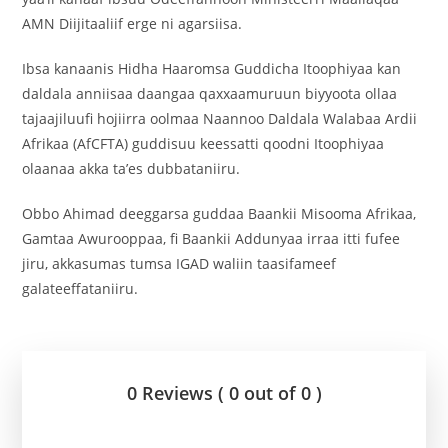
AMN Diijitaaliif erge ni agarsiisa.
‎Ibsa kanaanis Hidha Haaromsa Guddicha Itoophiyaa kan
daldala anniisaa daangaa qaxxaamuruun biyyoota ollaa
tajaajiluufi hojiirra oolmaa Naannoo Daldala Walabaa Ardii
Afrikaa (AfCFTA) guddisuu keessatti qoodni Itoophiyaa
olaanaa akka ta’es dubbataniiru.
Obbo Ahimad deeggarsa guddaa Baankii Misooma Afrikaa,
Gamtaa Awurooppaa, fi Baankii Addunyaa irraa itti fufee
jiru, akkasumas tumsa IGAD waliin taasifameef
galateeffataniiru.
0 Reviews ( 0 out of 0 )