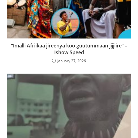
“Imalli Afriikaa jireenya koo guutummaan jijjiire” –
Ishow Speed
January 27, 2026