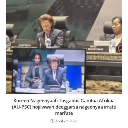
Koreen Nageenyaafi Tasgabbii Gamtaa Afrikaa
(AU-PSC) hojiiwwan deeggarsa nageenyaa irratti
mari’ate
April 28, 2026