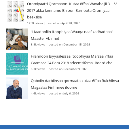
Oromiyaatti Qormaanni Kutaa 8ffaa Waxabajjii 3 – 5/
2017 akka kennamu Biiroon Barnoota Oromiyaa
beeksise
17.3k views
|
posted on April 28, 2025
“Haadholiin Itoophiyaa Waaqa naaf kadhadhaa”
Maaster Abinnet
8.8k views
|
posted on December 15, 2025
Filannoon Biyyaalessaa Itoophiyaa Marsaa 7ffaa
Caamsaa 24 Bara 2018 adeemsifama- Boordicha
6.3k views
|
posted on December 9, 2025
Qabxiin darbiinsaa qormaata kutaa 6ffaa Bulchiinsa
Magaalaa Finfinnee ifoome
4.6k views
|
posted on July 6, 2026