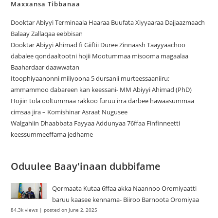
Maxxansa Tibbanaa
Dooktar Abiyyi Terminaala Haaraa Buufata Xiyyaaraa Dajjaazmaach
Balaay Zallaqaa eebbisan
Dooktar Abiyyi Ahimad fi Giiftii Duree Zinnaash Taayyaachoo
dabalee qondaaltootni hojii Mootummaa misooma magaalaa
Baahardaar daawwatan
Itoophiyaanonni miliyoona 5 dursanii murteessaaniiru;
ammammoo dabareen kan keessani- MM Abiyyi Ahimad (PhD)
Hojiin tola ooltummaa rakkoo furuu irra darbee hawaasummaa
cimsaa jira – Komishinar Asraat Nugusee
Walgahiin Dhaabbata Fayyaa Addunyaa 76ffaa Finfinneetti
keessummeeffama jedhame
Oduulee Baay'inaan dubbifame
Qormaata Kutaa 6ffaa akka Naannoo Oromiyaatti
baruu kaasee kennama- Biiroo Barnoota Oromiyaa
84.3k views
|
posted on June 2, 2025