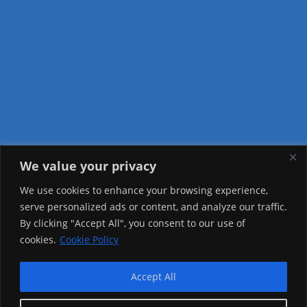
We value your privacy
Visitor Counter
We use cookies to enhance your browsing experience,
serve personalized ads or content, and analyze our traffic.
Today: 798
By clicking "Accept All", you consent to our use of
cookies.
Cookie Policy
Yesterday: 2650
This Week: 24662
Accept All
This Month: 73935