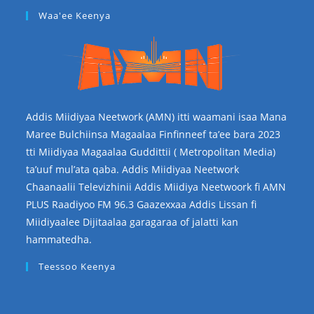
Waa'ee Keenya
Addis Miidiyaa Neetwork (AMN) itti waamani isaa Mana
Maree Bulchiinsa Magaalaa Finfinneef ta’ee bara 2023
tti Miidiyaa Magaalaa Guddittii ( Metropolitan Media)
ta’uuf mul’ata qaba. Addis Miidiyaa Neetwork
Chaanaalii Televizhinii Addis Miidiya Neetwoork fi AMN
PLUS Raadiyoo FM 96.3 Gaazexxaa Addis Lissan fi
Miidiyaalee Dijitaalaa garagaraa of jalatti kan
hammatedha.
Teessoo Keenya