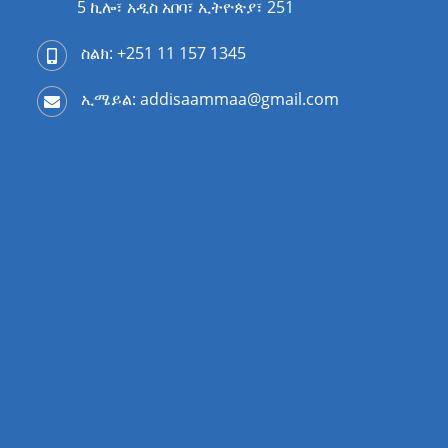
5 ኪሎ፣ አዲስ አበባ፣ ኢትዮጵያ፣ 251
ስልክ: +251 11 157 1345
ኢሜይል: addisaammaa@gmail.com