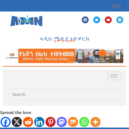
ኣዲስ ሚዲያ ኔትዎርክ
ድምፂ ወለዶ
Spread the love