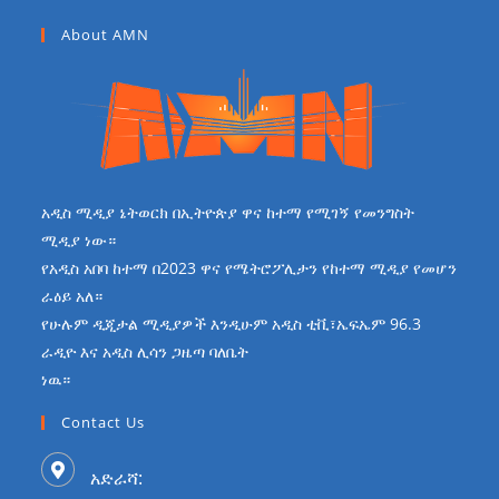
About AMN
አዲስ ሚዲያ ኔትወርክ በኢትዮጵያ ዋና ከተማ የሚገኝ የመንግስት
ሚዲያ ነው።
የአዲስ አበባ ከተማ በ2023 ዋና የሜትሮፖሊታን የከተማ ሚዲያ የመሆን
ራዕይ አለ።
የሁሉም ዲጂታል ሚዲያዎች እንዲሁም አዲስ ቲቪ፣ኤፍኤም 96.3
ራዲዮ እና አዲስ ሊሳን ጋዜጣ ባለቤት
ነዉ።
Contact Us
አድራሻ: