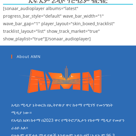
ኤፍ ኤም ራዲዮ ፕሮግራም ዝርዝር
[sonaar_audioplayer albums="latest"
progress_bar_style="default" wave_bar_width="1"
wave_bar_gap="1" player_layout="skin_boxed_tracklist"
tracklist_layout="list" show_track_market="true"
show_playlist="true"][/sonaar_audioplayer]
About AMN
አዲስ ሚዲያ ኔትወርክ በኢትዮጵያ ዋና ከተማ የሚገኝ የመንግስት
ሚዲያ ነው።
የአዲስ አበባ ከተማ በ2023 ዋና የሜትሮፖሊታን የከተማ ሚዲያ የመሆን
ራዕይ አለ።
የሁሉም ዲጂታል ሚዲያዎች እንዲሁም አዲስ ቲቪ፣ኤፍኤም 96.3