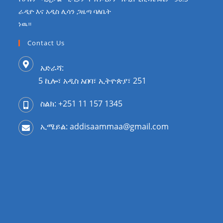
ራዲዮ እና አዲስ ሊሳን ጋዜጣ ባለቤት
ነዉ።
Contact Us
አድራሻ:
5 ኪሎ፣ አዲስ አበባ፣ ኢትዮጵያ፣ 251
ስልክ: +251 11 157 1345
ኢሜይል: addisaammaa@gmail.com