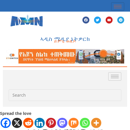
ኣዲስ ሚዲያ ኔትዎርክ
ድምፂ ወለዶ
Spread the love