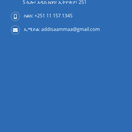
5 ኪሎ፣ አዲስ አበባ፣ ኢትዮጵያ፣ 251
ስልክ: +251 11 157 1345
ኢሜይል: addisaammaa@gmail.com