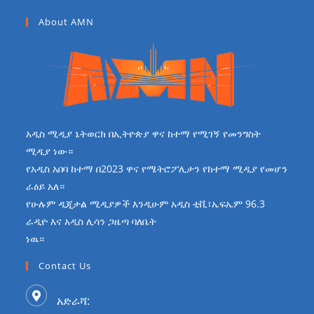
About AMN
አዲስ ሚዲያ ኔትወርክ በኢትዮጵያ ዋና ከተማ የሚገኝ የመንግስት
ሚዲያ ነው።
የአዲስ አበባ ከተማ በ2023 ዋና የሜትሮፖሊታን የከተማ ሚዲያ የመሆን
ራዕይ አለ።
የሁሉም ዲጂታል ሚዲያዎች እንዲሁም አዲስ ቲቪ፣ኤፍኤም 96.3
ራዲዮ እና አዲስ ሊሳን ጋዜጣ ባለቤት
ነዉ።
Contact Us
አድራሻ: