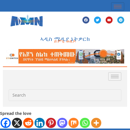
ኣዲስ ሚዲያ ኔትዎርክ
ድምፂ ወለዶ
Spread the love