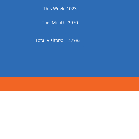
This Week: 1023
This Month: 2970
Total Visitors:
47983