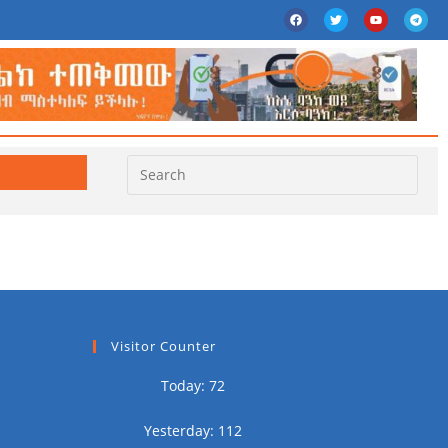
Visitor Counter
Today: 72
Yesterday: 112