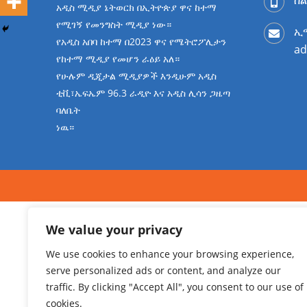
አዲስ ሚዲያ ኔትወርክ በኢትዮጵያ ዋና ከተማ
የሚገኝ የመንግስት ሚዲያ ነው።
ኢ
የአዲስ አበባ ከተማ በ2023 ዋና የሜትሮፖሊታን
ad
የከተማ ሚዲያ የመሆን ራዕይ አለ።
የሁሉም ዲጂታል ሚዲያዎች እንዲሁም አዲስ
ቲቪ፣ኤፍኤም 96.3 ራዲዮ እና አዲስ ሊሳን ጋዜጣ
ባለቤት
ነዉ።
We value your privacy
We use cookies to enhance your browsing experience,
serve personalized ads or content, and analyze our
traffic. By clicking "Accept All", you consent to our use of
cookies.