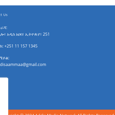
t Us
ራሻ:
ኪሎ፣ አዲስ አበባ፣ ኢትዮጵያ፣ 251
ክ: +251 11 157 1345
ሜይል:
disaammaa@gmail.com