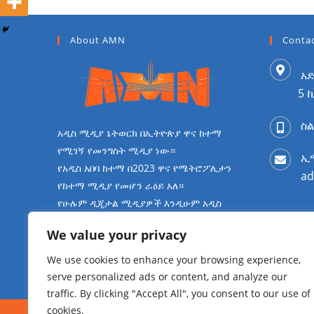
About AMN
Contac
አድ
5 
ስል
አዲስ ሚዲያ ኔትወርክ በኢትዮጵያ ዋና ከተማ
የሚገኝ የመንግስት ሚዲያ ነው።
ኢ
የአዲስ አበባ ከተማ በ2023 ዋና የሜትሮፖሊታን
ad
የከተማ ሚዲያ የመሆን ራዕይ አለ።
የሁሉም ዲጂታል ሚዲያዎች እንዲሁም አዲስ
ቲቪ፣ኤፍኤም 96.3 ራዲዮ እና አዲስ ሊሳን ጋዜጣ
We value your privacy
ባለቤት
ነዉ።
We use cookies to enhance your browsing experience,
serve personalized ads or content, and analyze our
traffic. By clicking "Accept All", you consent to our use of
cookies.