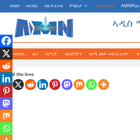
ብዛዕባ
መርከቢ
ሰሌዳ ፈነወ
ምልክታ
ትንበያ ኣየር
AMNPlus
ኣዲስ 
መበገሲ
ዜና
ስፖርት
ቴሌቪዥን
ሎሚ ዕለት መደብ ራድዮ
ቀ
Spread the love