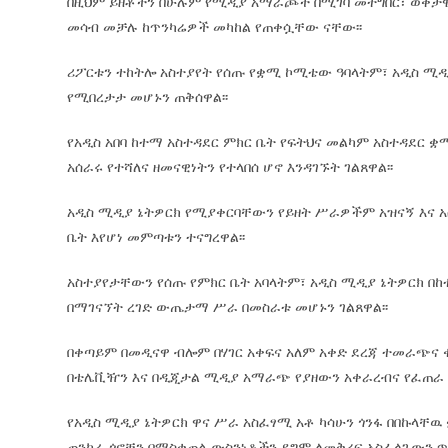
በዚህም ይዘቶችን በሁሉም የሚዲያ አማራጮች በሚገባ መተግበር፣ ወቅታዊ
መሳብ መቻሉ ከጥንካሬዎች መካከል የጠቀሷቸው ናቸው፡፡
ሪፖርቱን ተከትሎ አስተያየት የሰጡ የቋሚ ኮሚቴው ዓባላትም፣ አዲስ ሚ
የሚበረታታ መሆኑን ጠቅሰዋል፡፡
የአዲስ አበባ ከተማ አስተዳደር ምክር ቤት የፍትህና መልካም አስተዳደር 
አሰራሩ የተሻለና ዘመናዊነትን የተላበሰ ሆኖ እንዳገኙት ገልጸዋል፡፡
አዲስ ሚዲያ ኔትዎርክ የሚያቀርባቸውን የይዘት ሥራዎችም አዝናኝ እና 
ቤት እየሆነ መምጣቱን ተናግረዋል፡፡
አስተያየታቸውን የሰጡ የምክር ቤት አባላትም፣ አዲስ ሚዲያ ኔትዎርክ በ
በማገናኘት ረገድ ውጤታማ ሥራ በመስራቱ መሆኑን ገልጸዋል፡፡
በቀጣይም በመዲናዋ ብሎም በሃገር አቀፍና አለም አቀድ ደረጃ ተመራጭና 
በቴሌቪዥን እና በዲጂታል ሚዲያ አማራጭ የያዘውን አቀራረብና የፈጠራ ሥ
የአዲስ ሚዲያ ኔትዎርክ ዋና ሥራ አስፈፃሚ አቶ ካሳሁን ጎንፋ በበኩላቸ
ጠንካራ ጎኖቹን በማስቀጠል ውስንነቶችን ደግሞ ለመቅረፍ አስፈላጊውን ጥረ