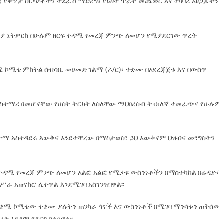
 የቀጥታ ስርጭቶችን ተደራሽ ማድረግ፤ የይዘት ጥራት መጨመር እና ተባባሪ አዘጋጆችን
ዲያ ኔትዎርክ በሁሉም ዘርፍ ቀዳሚ የመረጃ ምንጭ ለመሆን የሚያደርገው ጥረት
ቋሚ ኮሚቴ ምክትል ሰብሳቢ መሀመድ ገልማ (ዶ/ር)፣ ተቋሙ በአደረጃጀቱ እና በውስጥ
አስተማሪ በመሆናቸው የሀሰት ትርክት ለሰለቸው ማህበረሰብ ትክክለኛ ተመራጭና የሁሉ
ከተማ አስተዳደሩ እውቅና እንደተቸረው በማስታወስ፣ ይህ እውቅናም ህዝብና መንግስትን
ቀዳሚ የመረጃ ምንጭ ለመሆን አልፎ አልፎ የሚታዩ ውስንነቶችን በማስተካከል በሬዲዮ
ራ አጠናክሮ ሊቀጥል እንደሚገባ አስገንዝበዋል፡፡
ዉ ቋሚ ኮሚቴው ተቋሙ ያሉትን ጠንካራ ጎኖች እና ውስንነቶች በሚገባ ማንሳቱን ጠቅሰው
ት እንደሚያደርግ ገልጸዋል፡፡