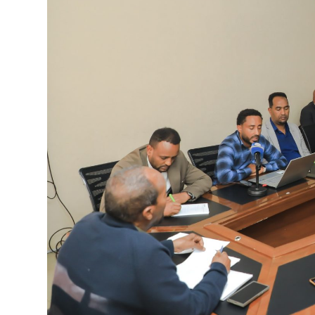
ብልፅግና ፓርቲ የምርጫ ውክልናውን ወደ
ተጨባጭ የልማት ስኬቶች ለመቀየር እየሰራ ነው
2ኛው የአዲስ ሚዲያ ኔትዎርክ አመራሮች እ
ሠራተኞች ስፖርት ፌስቲቫል በቴሌቪዥን ዘ
August 7, 2026
አሸናፊነት ተጠናቀቀ
August 1, 2026