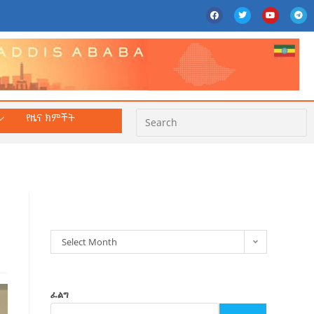
የዜና ክምችት
ክምችት
Select Month
ፈልግ