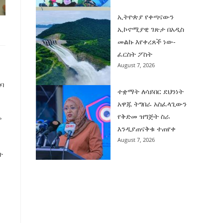
ኢትዮጵያ የቀጣናውን
ኢኮኖሚያዊ ገጽታ በአዲስ
መልኩ እየቀረጸች ነው-
ፈርስት ፖስት
August 7, 2026
ባ
ተቋማት ለሳይበር ደህንነት
አዋጁ ትግበራ አስፈላጊውን
የቅድመ ዝግጅት ስራ
ም
እንዲያጠናቅቁ ተጠየቀ
August 7, 2026
ት