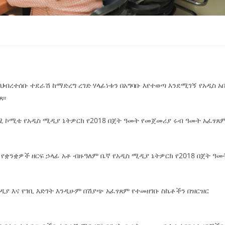
ህብረተሰቡ ተደራሽ ከማድረግ ረገድ ሃላፊነቱን በአግባቡ እየተወጣ እንደሚገኝ የአዲስ አበ
፡፡
ቋሚ ኮሚቴ የአዲስ ሚዲያ ኔትዎርክ የ2018 በጀት ዓመት የመጀመሪያ ሩብ ዓመት አፈፃጸ
የቋንቋዎች ዘርፍ ኃላፊ አቶ ብዙዓለም ቤኛ የአዲስ ሚዲያ ኔትዎርክ የ2018 በጀት ዓመ
ያ እና የገቢ እድገት እንዲሁም በሽያጭ አፈፃጸም የተመዘገቡ ስኬቶችን በዝርዝር