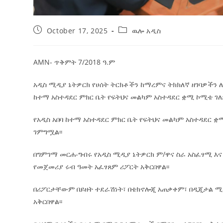
October 17, 2025
ዉሎ አዲስ
AMN- ጥቅምት 7/2018 ዓ.ም
አዲስ ሚዲያ ኔትዎርክ የሀሰት ትርክቶችን ከማረምና ትክክለኛ ዘገባዎችን ለ
ከተማ አስተዳደር ምክር ቤት የፍትህና መልካም አስተዳደር ቋሚ ኮሚቴ ገለጸ
የአዲስ አበባ ከተማ አስተዳደር ምክር ቤት የፍትህና መልካም አስተዳደር 
ገምግሟል፡፡
በግምገማ መርሐ-ግብሩ የአዲስ ሚዲያ ኔትዎርክ ም/ዋና ስራ አስፈፃሚ እና 
የመጀመሪያ ሩብ ዓመት አፈፃጸም ሪፖርት አቅርበዋል፡፡
በሪፖርታቸውም በይዘት ተደራሽነት፣ በቴክኖሎጂ አጠቃቀም፣ በዲጂታል ሚዲ
አቅርበዋል፡፡