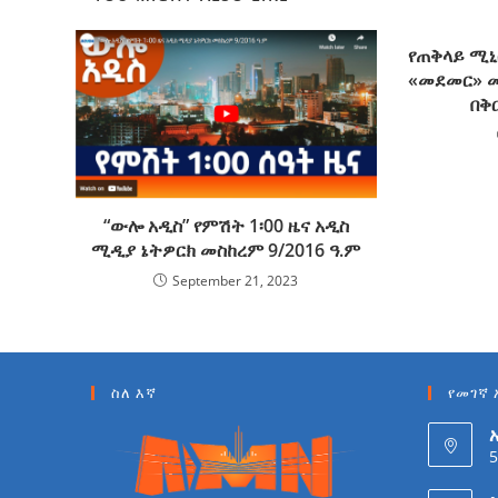
የጠቅላይ ሚኒ
«መደመር» 
በቅ
“ውሎ አዲስ” የምሽት 1፡00 ዜና አዲስ
ሚዲያ ኔትዎርክ መስከረም 9/2016 ዓ.ም
September 21, 2023
ስለ እኛ
የመገኛ 
5