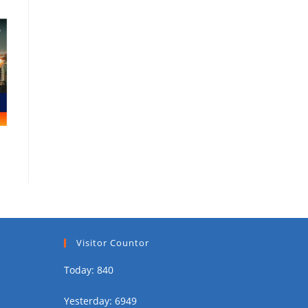
Visitor Countor
Today: 840
Yesterday: 6949