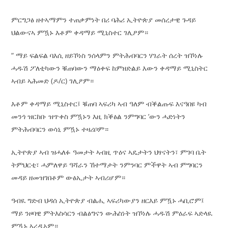
ምርግጋፅ ዘተኣማምን ተጠቃምነት በሪ ባሕሪ ኢትዮጵያ መሰረታዊ ጉዳይ
ህልውናኣ ምዃኑ እቶም ቀዳማይ ሚኒስተር ገሊፆም።
“ ማይ ፍልፍል ባእሲ ዘይኾነስ ንሰላምን ምትሕብባርን ሃገራት ሰረት ዝኾነሉ
ሓዱሽ ፖለቲካውን ቑጠባውን ማዕቀፍ ከምዘድልይ እውን ቀዳማይ ሚኒስትር
ኣብይ ኣሕመድ (ዶ/ር) ገሊፆም።
እቶም ቀዳማይ ሚኒስተር፤ ቑጠባ ኣፍሪካ ኣብ ዓለም ብቕልጡፍ እናዓበዩ ካብ
መንጎ ዝርከቡ ዝጥቀስ ምዃኑን እዚ ክቕፅል ንምግባር ‘ውን ሓድነትን
ምትሕብባርን ወሳኒ ምዃኑ ተዛሪቦም።
ኢትዮጵያ ኣብ ዝሓለፉ ዓመታት ኣብዚ ጥዕና ኣዴታትን ህፃናትን፣ ምገባ ቤት
ትምህርቲ፣ ሓምለዋይ ዓሻራን ኸተማታት ንምንባር ምችዋት ኣብ ምግባርን
መዳይ ዘመዝገበቶም ውፅኢታት ኣብሪሆም።
ዓብዪ ግድብ ህዳሰ ኢትዮጵያ ብልሒ ኣፍሪካውያን ዘርእይ ምዃኑ ሓቢሮም፤
ማይ ንዞባዊ ምትእስሳርን ብልፅግናን ውሕስነት ዝኾነሉ ሓዱሽ ምዕራፍ ኣድላዪ
ምዃኑ ኣረዲኦም።