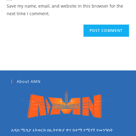
Save my name, email, and website in this browser for the
next time I comment.
About AMN
አዲስ ሚዲያ ኔትወርክ በኢትዮጵያ ዋና ከተማ የሚገኝ የመንግስት