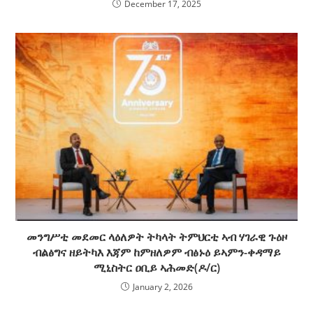
December 17, 2025
መንግሥቲ መደመር ላዕለዎት ትካላት ትምህርቲ ኣብ ሃገራዊ ጉዕዞ
ብልፅግና ዘይትካእ እጃም ከምዘለዎም ብፅኑዕ ይኣምን-ቀዳማይ
ሚኒስትር ዐቢይ ኣሕመድ(ዶ/ር)
January 2, 2026