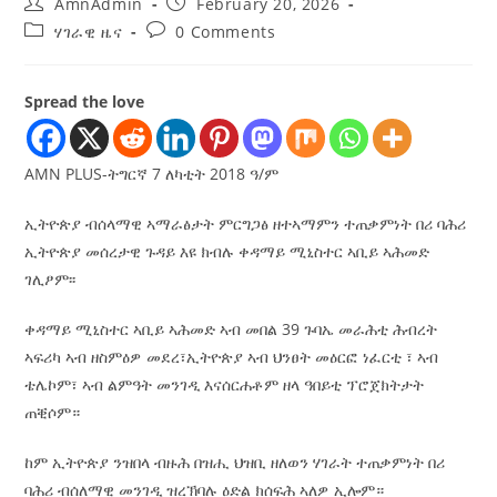
AmnAdmin
February 20, 2026
ሃገራዊ ዜና
0 Comments
Spread the love
AMN PLUS-ትግርኛ 7 ለካቲት 2018 ዓ/ም
ኢትዮጵያ ብሰላማዊ ኣማራፅታት ምርግጋፅ ዘተኣማምን ተጠቃምነት በሪ ባሕሪ
ኢትዮጵያ መሰረታዊ ጉዳይ እዩ ክብሉ ቀዳማይ ሚኒስተር ኣቢይ ኣሕመድ
ገሊፆም፡፡
ቀዳማይ ሚኒስተር ኣቢይ ኣሕመድ ኣብ መበል 39 ጉባኤ መራሕቲ ሕብረት
ኣፍሪካ ኣብ ዘስምዕዎ መደረ፣ኢትዮጵያ ኣብ ህንፀት መዕርፎ ነፈርቲ ፣ ኣብ
ቴሌኮም፣ ኣብ ልምዓት መንገዲ እናሰርሐቶም ዘላ ዓበይቲ ፕሮጀክትታት
ጠቒሶም።
ከም ኢትዮጵያ ንዝበላ ብዙሕ በዝሒ ህዝቢ ዘለወን ሃገራት ተጠቃምነት በሪ
ባሕሪ ብሰለማዊ መንገዲ ዝረኽባሉ ዕድል ክሰፍሕ ኣለዎ ኢሎም።