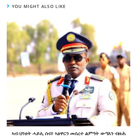
YOU MIGHT ALSO LIKE
ኣብ ህንፀት ሓይሊ ሰብ፣ ኣፅዋርን መሰረተ ልምዓት ውግእን ብዙሕ