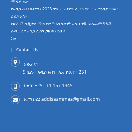
ሚዲያ ነው።
የአዲስ አበባ ከተማ በ2023 ዋና የሜትሮፖሊታን የከተማ ሚዲያ የመሆን
ራዕይ አለ።
የሁሉም ዲጂታል ሚዲያዎች እንዲሁም አዲስ ቲቪ፣ኤፍኤም 96.3
ራዲዮ እና አዲስ ሊሳን ጋዜጣ ባለቤት
ነዉ።
Contact Us
አድራሻ:
5 ኪሎ፣ አዲስ አበባ፣ ኢትዮጵያ፣ 251
ስልክ: +251 11 157 1345
ኢሜይል: addisaammaa@gmail.com