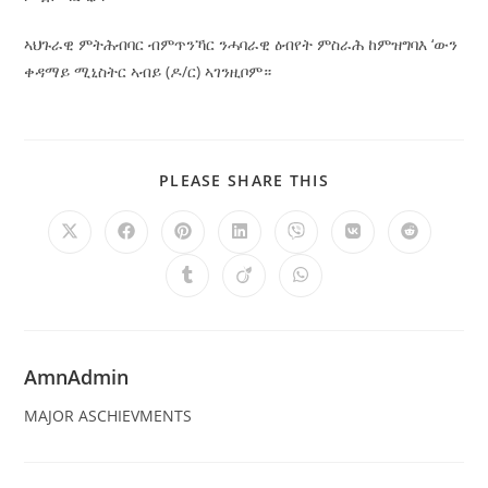
ኣህጉራዊ ምትሕብባር ብምጥንኻር ንሓባራዊ ዕብየት ምስራሕ ከምዝግባእ ‘ውን
ቀዳማይ ሚኒስትር ኣብይ (ዶ/ር) ኣገንዚቦም።
PLEASE SHARE THIS
AmnAdmin
MAJOR ASCHIEVMENTS