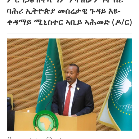
ባሕሪ ኢትዮጵያ መሰረታዊ ጉዳይ እዩ-
ቀዳማይ ሚኒስተር ኣቢይ ኣሕመድ (ዶ/ር)