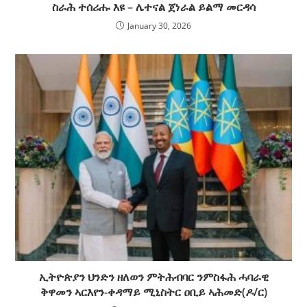
ስራሕ ተሰሪሑ እዩ – ሌተናል ጀነራል ይልማ መርዳሳ
January 30, 2026
ኢትዮጵያን ህንድን ዘለወን ምትሕብባር ንምስፋሕ ሓባራዊ
ቅዋመን ኣርእየን-ቀዳማይ ሚኒስትር ዐቢይ ኣሕመድ(ዶ/ር)