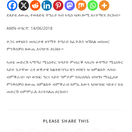
ደለይቲ ለውጢ ተወለድቲ ትግራይ ኣብ ኣዲስ ኣበባ ሎሚ እናተኻየደ ይርከብ።
AMN-ትግርኛ: 14/06/2018
ተጋሩ ዘዋፅእን መሰረታዊ ፀገማት ትግራይ ክፈትሕን ዝኽእል መስመር
ምንቅስቓስ ለውጢ እናካየዱ ይርከቡ።
ኣብቲ መድረኽ ኣማኻሪ ሚኒስትር ጉዳያት ምብራቕ ኣፍሪካ ቀዳማይ ሚኒስትር
ኣይተ ጌታቸው ረዳ ወቕታዊ ክልላዊ፣ሃገራዊን ዞባዊን ዝ ዝምልከት ሓሳብ
ብምቕራብ፣ ኣቦ ወንበር ዓረና ኣይተ ዓምዶም ገብረስላሴ ብዝዓባ ማኒፌስቶ
ምንቅስቓስ ለውጢ ዝምልከት ብምቕራብ ከምኡ እውን ኣቦወንበር ባይቶና እቲ
መድረኽ ብምምራሕ እናተሳለጠ ይርከብ።
PLEASE SHARE THIS