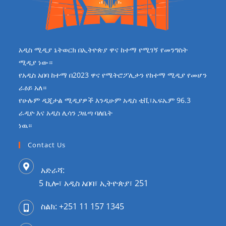
አዲስ ሚዲያ ኔትወርክ በኢትዮጵያ ዋና ከተማ የሚገኝ የመንግስት
ሚዲያ ነው።
የአዲስ አበባ ከተማ በ2023 ዋና የሜትሮፖሊታን የከተማ ሚዲያ የመሆን
ራዕይ አለ።
የሁሉም ዲጂታል ሚዲያዎች እንዲሁም አዲስ ቲቪ፣ኤፍኤም 96.3
ራዲዮ እና አዲስ ሊሳን ጋዜጣ ባለቤት
ነዉ።
Contact Us
አድራሻ:
5 ኪሎ፣ አዲስ አበባ፣ ኢትዮጵያ፣ 251
ስልክ: +251 11 157 1345