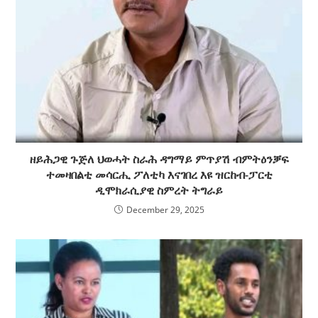
ዘይሕጋዊ ጉጅለ ህወሓት ስራሕ ዳግማይ ምጥያሽ ብምትዕንቓፍ
ተመዛበልቲ መሳርሒ ፖለቲካ እናገበረ እዩ ዝርከብ-ፓርቲ
ዲሞክራሲያዊ ስምረት ትግራይ
December 29, 2025