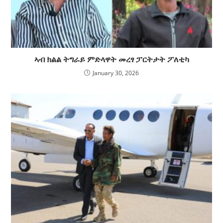
ኣብ ክልል ትግራይ ምድላዋት መረፃ ፓርትታት ፖለቲካ
January 30, 2026