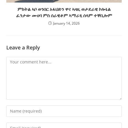
ምክትል ኣቦ ወንበር አፋህድን ዋና ኣዛዚ ወታደራዊ ኮሎኔል
ፈንታው ሙሀባ ምስ ሰራዊቶም ኣማራፂ ሰላም ተቐቢሎም
January 14, 2026
Leave a Reply