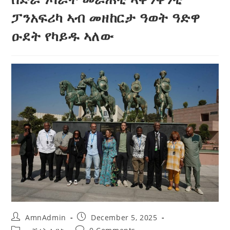
ፓንአፍሪካ ኣብ መዘከርታ ዓወት ዓድዋ
ዑደት የካይዱ ኣለው
AmnAdmin
December 5, 2025