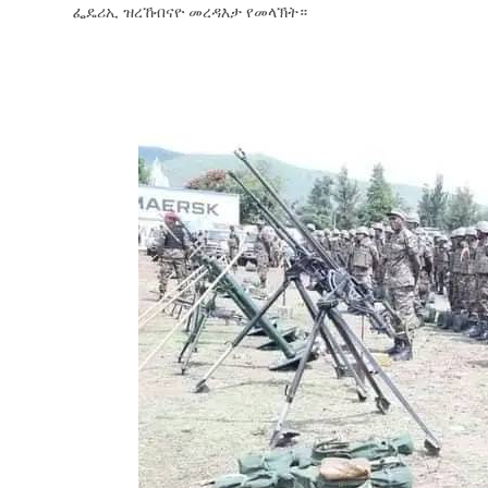
ፌዴሪኢ ዝረኸብናዮ መረዳእታ የመላኽት።