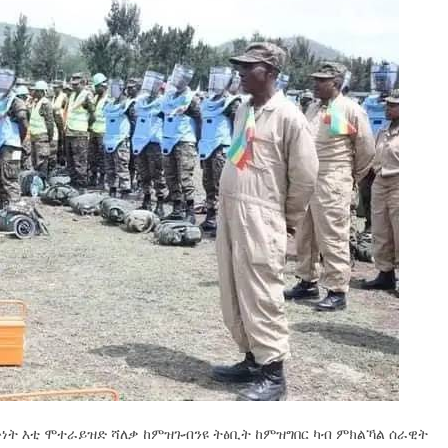
ውነት እቲ ሞተራይዝድ ሻለቃ ከምዝጉብንዩ ትፅቢት ከምዝግበር ካብ ምክልኻል ሰራዊት