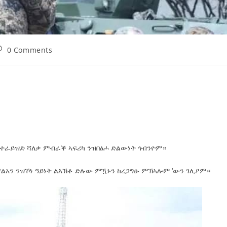
0 Comments
ተራይዝድ ሻለቃ ምብራቕ ኣፍሪካ ንዝበፅሖ ድልውነት ጎብንዮም።
አን ንዝኾነ ዓይነት ልእኽቶ ድሉው ምዃኑን ከረጋግፁ ምኽኣሎም ‘ውን ገሊፆም።