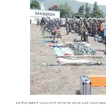
ኣብ ቐረባ ላዕለዎት ኣመራርሓታት ስታንድ ባይ ብርጌድ ኢስት ኣፍሪካ ድል