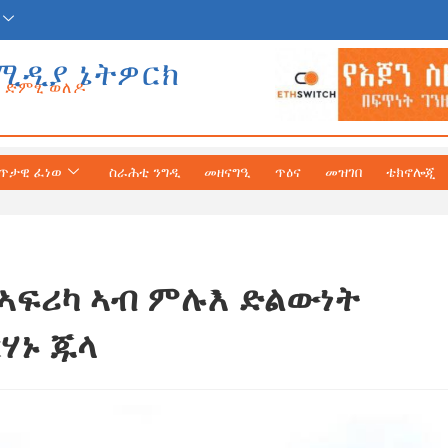
ሚዲያ ኔትዎርክ
ድምፂ ወለዶ
ጥታዊ ፈነወ
ስራሕቲ ንግዲ
መዘናግዒ
ጥዕና
መዝገበ
ቴክኖሎጂ
ኣፍሪካ ኣብ ምሉእ ድልውነት
ሃኑ ጁላ