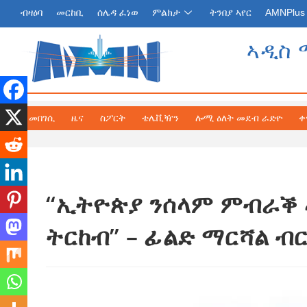
ብዛዕባ
መርከቢ
ሰሌዳ ፈነወ
ምልክታ
ትንበያ ኣየር
AMNPlus
ኣዲስ 
መበገሲ
ዜና
ስፖርት
ቴሌቪዥን
ሎሚ ዕለት መደብ ራድዮ
ቀ
“ኢትዮጵያ ንሰላም ምብራቕ 
ትርከብ” – ፊልድ ማርሻል ብር