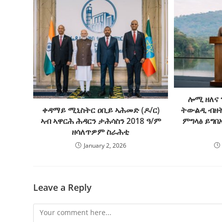
ሎሚ ዘለና 
ትውልዲ ብዘት
ቀዳማይ ሚኒስትር ዐቢይ ኣሕመድ (ዶ/ር)
ምግላፅ ይግበ
ኣብ ኣዋርሕ ሕዳርን ታሕሳስን 2018 ዓ/ም
ዘሳለጥዎም ስራሕቲ
January 2, 2026
Leave a Reply