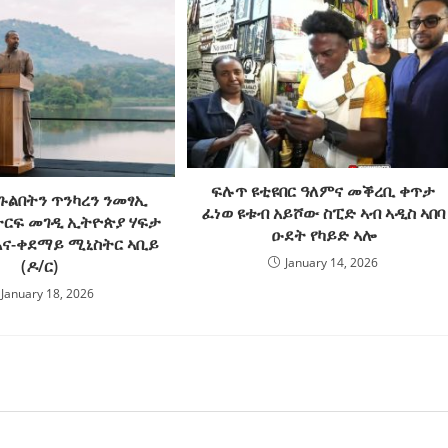
ፍሉጥ ዩቲዩበር ዓለምና መቕረቢ ቀጥታ
ጉልበትን ጥንካረን ንመፃኢ
ፈነወ ዩቱብ አይሾው ስፒድ ኣብ ኣዲስ ኣበባ
ርፍ መገዲ ኢትዮጵያ ሃፍታ
ዑደት የካይድ ኣሎ
አና-ቀደማይ ሚኒስትር ኣቢይ
January 14, 2026
(ዶ/ር)
January 18, 2026