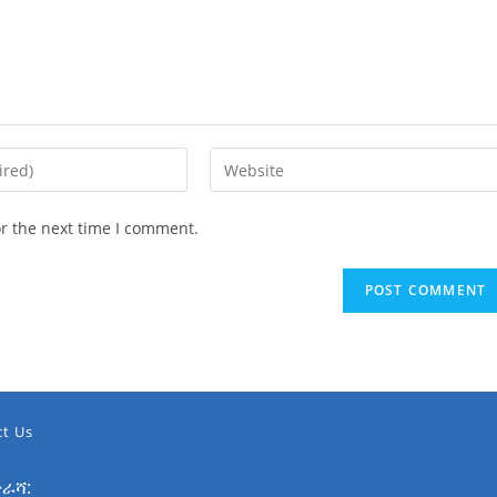
or the next time I comment.
t Us
ራሻ: