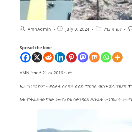
AmnAdmin
July 3, 2024
ሃገራዊ ዜና
Spread the love
AMN ትግርኛ 21 ሰነ 2016 ዓ.ም
ኢታማዦር ሹም ሓይልታት ሰራዊት ፊልድ ማርሻል ብርሃኑ ጁላ ግዝያዊ ሞ
እቲ ሞተራይዝድ ሻለቃ ንመፍረይቲ ስታንዳርድ ሕቡራት መንግስታት ዝተማል