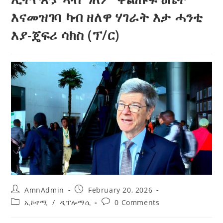
እናመዝገባ ካብ ዘለዋ ሃገራት እታ ሓንቲ
እያ-ጄፍሪ ሳክስ (ፕ/ር)
AmnAdmin
February 20, 2026
ኢኮኖሚ
/
ዲፕሎማሲ
0 Comments