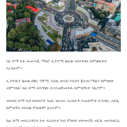
ነዚ ድማ እቲ መመሓሺ ማክሮ ኢኮኖሚ ልዑል ኣስተዋፅኦ ከምዘበርከተ
ኣረዲኦም።
ኢትዮጵያ ልዑል ዕቑር ዓቕሚ ሓይሊ ፀሓይ፣ንፋስን ጂኦተርማልን ከምዘለዋ
ብምገላፅ፤ እዚ ድማ ብኣግባቡ እናተጠቐመትሉ ከምዝኾነት ገሊፆም።
ብፍላይ ድማ ኣብ ከባብታት ገጠር ዝነብሩ ሓረስቶት ተጠቀምቲ ተሓዳሲ ሓይሊ
ከምዝኾኑ ብኣካል ምዕዛቦም ፀሪሖም።
እዚ ድማ መፍረያይነት እቲ ሓረስታይ ካብ ምዕባይ ብተወሳኺ ብርኪ መነባብርኡ