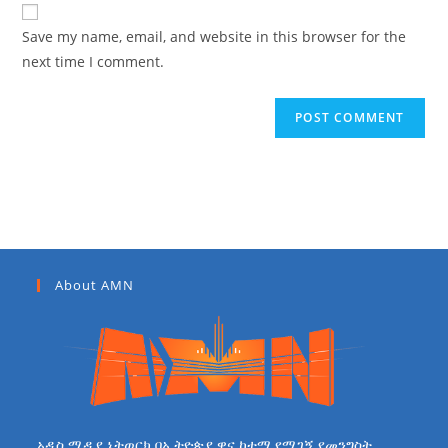
Save my name, email, and website in this browser for the
next time I comment.
About AMN
አዲስ ሚዲያ ኔትወርክ በኢትዮጵያ ዋና ከተማ የሚገኝ የመንግስት