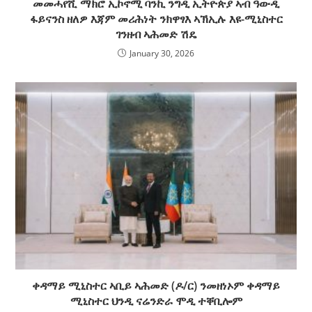
መመሓየሺ ማክሮ ኢኮኖሚ ባንኪ ንግዲ ኢትዮጵያ ኣብ ዓውዲ
ፋይናንስ ዘለዎ እጃም መሪሕነት ንክዋፃእ ኣኽኢሉ እዩ-ሚኒስተር
ገንዘብ ኣሕመድ ሽዴ
January 30, 2026
ቀዳማይ ሚኒስተር ኣቢይ ኣሕመድ (ዶ/ር) ንመዘነኦም ቀዳማይ
ሚኒስተር ህንዲ ናሬንድራ ሞዲ ተቐቢሎም