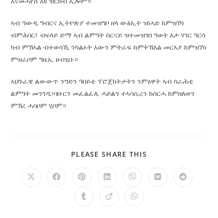
እናመሓየሸ እዩ ዝርከብ ኢሎም።
ኣብ ዓውዲ ግብርና ኢትዮጵያ ተመዝግቦ ዘላ ውፅኢት ዝነኣድ ከምዝኾነ
ብምሕባር፤ ብፍላይ ድማ ኣብ ልምዓት ስርናይ ዝተመዝገበ ዓወት እታ ሃገር ዓርሳ
ካብ ምኽኣል ብተወሳኺ ንካልኦት እውን ምትራፍ ከምትኽእል መርኣያ ከምዝኾነ
ምዝራቦም ግዜኢ ፀብፂቡ።
ኣህጉራዊ ልውውጥ ንግድን ዓበይቲ ፕሮጀክትታትን ንምዕዋት ኣብ ስራሕቲ
ልምዓት መንገዲ፣ባቡርን መፈልፈሊ ሓይልን ተኣሳሲረን ክሰርሓ ከምዘለወን
ምኽረ ሓሳቦም ሂቦም።
PLEASE SHARE THIS