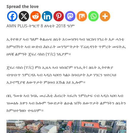
Spread the love
AMN PLUS-ትግርኛ 8 ለካቲት 2018 ዓ/ም
ኢትዮጵያ ኣብ ዓለም ቅልጡፍ ዕቤት እናመዝገባ ካብ ዝርከባ ሃገራት እታ ሓንቲ
ከምዝኾነት ኣብ ውድብ ሕቡራት መንግሥትታት ፕሬዚዳንት ጥምረት መፍትሒ
ዘላቒ ልምዓት ጄፍሪ ሳክስ (ፕ/ር) ገሊፆም።
ጄፍሪ ሳክስ (ፕ/ር) ምስ ኢዜኣ ኣብ ዝነበሮም ፃንሒት፤ ዕቤት ኢትዮጵያ
ብጭቡጥ ንምርዳእ ኣብ ኣዲስ ኣበባን ካልኦ ከባብታት እታ ሃገርን ዝተርኣዩ
ኢኮኖሚያዊ ለውጥታት ምዕዛብ እኹል እዩ ኢሎም።
በቢ ዓመቱ ኣብ ጉባኤ መራሕቲ ሕብረት ኣፍሪካ ንምስታፍ ናብ ኣዲስ ኣበባ ኣብ
ዝመፅሉ እዋን ኣብ ኩሎም ዓውድታት ልዑል ዝኾነ ለውጥታት ልምዓትን ዕቤትን
ከምዝተዓዘቡ ተዛሪቦም።