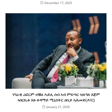
December 17, 2025
ሃገራዊ ሪፎርም ብቑዕ ሓይሊ ሰብ ኣብ ምፍጣር ዝለዓለ እጃም
ኣበርኪቱ እዩ-ቀዳማይ ሚኒስትር ዐቢይ ኣሕመድ(ዶ/ር)
January 21, 2026