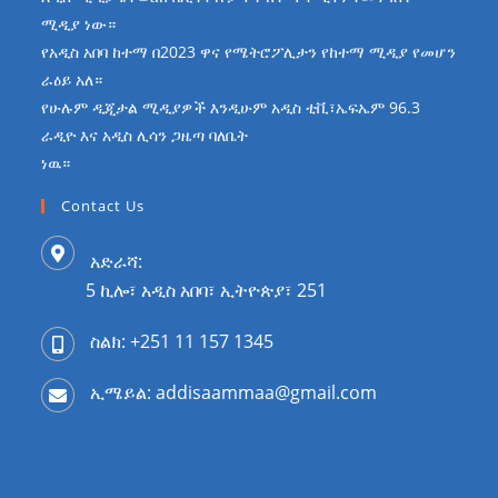
ሚዲያ ነው።
የአዲስ አበባ ከተማ በ2023 ዋና የሜትሮፖሊታን የከተማ ሚዲያ የመሆን
ራዕይ አለ።
የሁሉም ዲጂታል ሚዲያዎች እንዲሁም አዲስ ቲቪ፣ኤፍኤም 96.3
ራዲዮ እና አዲስ ሊሳን ጋዜጣ ባለቤት
ነዉ።
Contact Us
አድራሻ:
5 ኪሎ፣ አዲስ አበባ፣ ኢትዮጵያ፣ 251
ስልክ: +251 11 157 1345
ኢሜይል: addisaammaa@gmail.com