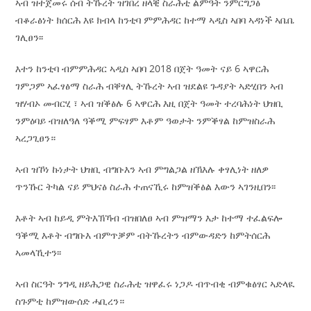
ኣብ ዝተጀመሩ ሰብ ትኹረት ዝገበረ ዘላቒ ስራሕቲ ልምዓት ንምርግጋፅ
ብቆራፅነት ክሰርሕ እዩ ክብላ ከንቲባ ምምሕዳር ከተማ ኣዲስ ኣበባ ኣዳነች ኣቤቤ
ገሊፀን፡፡
እተን ከንቲባ ብምምሕዳር ኣዲስ ኣበባ 2018 በጀት ዓመት ናይ 6 ኣዋርሕ
ገምጋም ኣፈፃፅማ ስራሕ ብቐፃሊ ትኹረት ኣብ ዝደልዩ ጉዳያት ኣድሂበን ኣብ
ዝሃብኦ መብርሂ ፣ ኣብ ዝቕፅሉ 6 ኣዋርሕ እዚ በጀት ዓመት ተረባሕነት ህዝቢ
ንምዕባይ ብዝለዓለ ዓቕሚ ምፍፃም እቶም ዓወታት ንምቕፃል ከምዝስራሕ
ኣረጋጊፀን።
ኣብ ዝኾነ ኩነታት ህዝቢ ብግቡእን ኣብ ምግልጋል ዘኽእሉ ቀፃሊነት ዘለዎ
ጥንኹር ትካል ናይ ምህናፅ ስራሕ ተጠናኺሩ ከምዝቕፅል እውን ኣገንዚበን፡፡
እቶት ኣብ ከይዲ ምትእኽኻብ ብዝበለፀ ኣብ ምዝማን እታ ከተማ ተፈልፍሎ
ዓቕሚ እቶት ብግቡእ ብምጥቓም ብትኹረትን ብምውዳድን ከምትሰርሕ
ኣመላኺተን፡፡
ኣብ ስርዓት ንግዲ ዘይሕጋዊ ስራሕቲ ዝዋፈሩ ነጋዶ ብጥብቂ ብምቁፅፃር ኣድላዪ
ስጉምቲ ከምዝውሰድ ሓቢረን።