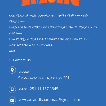
አዲስ ሚዲያ ኔትወርክ በኢትዮጵያ ዋና ከተማ የሚገኝ የመንግስት
ሚዲያ ነው።
የአዲስ አበባ ከተማ በ2023 ዋና የሜትሮፖሊታን የከተማ ሚዲያ የመሆን
ራዕይ አለ።
የሁሉም ዲጂታል ሚዲያዎች እንዲሁም አዲስ ቲቪ፣ኤፍኤም 96.3
ራዲዮ እና አዲስ ሊሳን ጋዜጣ ባለቤት
ነዉ።
Contact Us
አድራሻ:
5 ኪሎ፣ አዲስ አበባ፣ ኢትዮጵያ፣ 251
ስልክ: +251 11 157 1345
ኢሜይል: addisaammaa@gmail.com