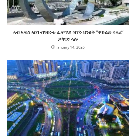
ኣብ ኣዲስ ኣበባ ብዓይነቱ ፈላማይ ዝኾነ ህንፀት “ዋይልድ ሳፋሪ”
ይካየድ ኣሎ
January 14, 2026