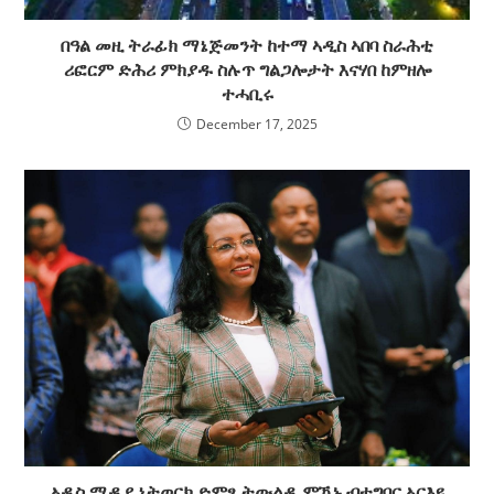
በዓል መዚ ትራፊክ ማኔጅመንት ከተማ ኣዲስ ኣበባ ስራሕቲ
ሪፎርም ድሕሪ ምክያዱ ስሉጥ ግልጋሎታት እናሃበ ከምዘሎ
ተሓቢሩ
December 17, 2025
ኣዲስ ሚዲያ ኔትወርክ ድምፂ ትውልዲ ምዃኑ ብተግባር ኣርእዩ