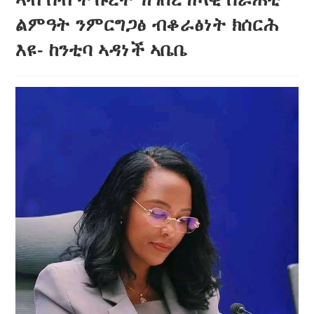
ልምዓት ንምርግጋፅ ብቆራፅነት ክሰርሕ
እዩ- ከንቲባ ኣዳነች ኣቤቤ