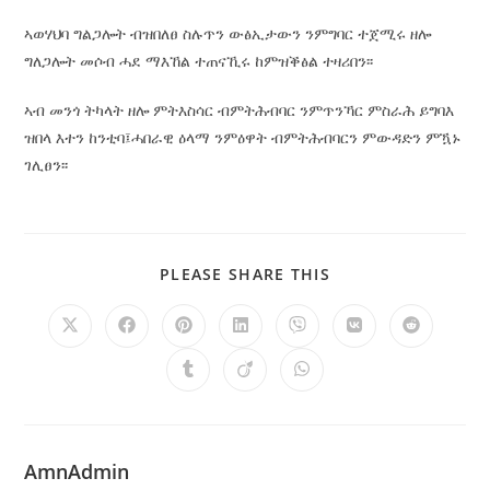
ኣወሃህባ ግልጋሎት ብዝበለፀ ስሉጥን ውፅኢታውን ንምግባር ተጀሚሩ ዘሎ
ግለጋሎት መሶብ ሓደ ማእኸል ተጠናኺሩ ከምዝቕፅል ተዛሪበን፡፡
ኣብ መንጎ ትካላት ዘሎ ምትእስሳር ብምትሕብባር ንምጥንኻር ምስራሕ ይግባእ
ዝበላ እተን ከንቲባ፤ሓበራዊ ዕላማ ንምዕዋት ብምትሕብባርን ምውዳድን ምዃኑ
ገሊፀን፡፡
PLEASE SHARE THIS
AmnAdmin