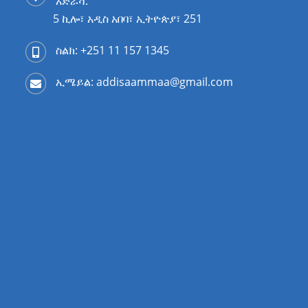
አድራሻ:
5 ኪሎ፣ አዲስ አበባ፣ ኢትዮጵያ፣ 251
ስልክ: +251 11 157 1345
ኢሜይል: addisaammaa@gmail.com