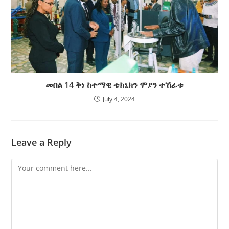
መበል 14 ቅነ ከተማዊ ቴክኒክን ሞያን ተኸፊቱ
July 4, 2024
Leave a Reply