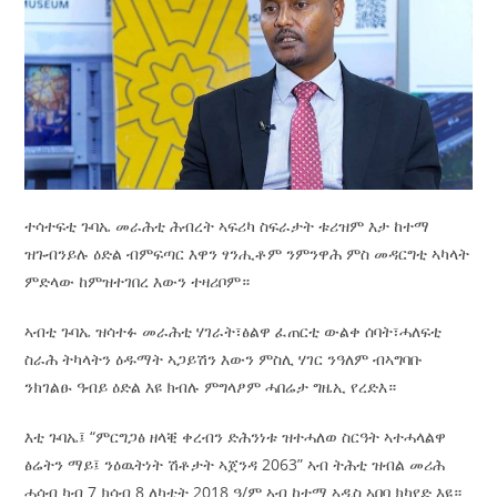
ተሳተፍቲ ጉባኤ መራሕቲ ሕብረት ኣፍሪካ ስፍራታት ቱሪዝም እታ ከተማ
ዝጉብንይሉ ዕድል ብምፍጣር እዋን ፃንሒቶም ንምንዋሕ ምስ መዳርግቲ ኣካላት
ምድላው ከምዝተገበረ እውን ተዛሪቦም።
ኣብቲ ጉባኤ ዝሳተፉ መራሕቲ ሃገራት፣ፅልዋ ፈጠርቲ ውልቀ ሰባት፣ሓለፍቲ
ስራሕ ትካላትን ዕዱማት ኣጋይሽን እውን ምስሊ ሃገር ንዓለም ብኣግባቡ
ንክገልፁ ዓብይ ዕድል እዩ ክብሉ ምግላፆም ሓበሬታ ግዜኢ የረድእ።
እቲ ጉባኤ፤ “ምርግጋፅ ዘላቒ ቀረብን ድሕንነቱ ዝተሓለወ ስርዓት ኣተሓላልዋ
ፅሬትን ማይ፤ ንዕዉትነት ሽቶታት ኣጀንዳ 2063” ኣብ ትሕቲ ዝብል መሪሕ
ሓሳብ ካብ 7 ክሳብ 8 ለካቲት 2018 ዓ/ም ኣብ ከተማ ኣዲስ ኣበባ ክካየድ እዩ።