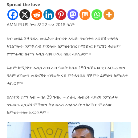
Spread the love
AMN PLUS-ትግርኛ 22 ጥሪ 2018 ዓ/ም
ኣብ መበል 39 ጉባኤ መራሕቲ ሕብረት ኣፍሪካ ንዝሳተፉ ኣጋይሽ ዝለዓለ
ኣገልግሎት ንምቕራብ ምድላው ከምዝተገበረ ኮሚሽነር ኮሚሽን ቱሪዝም
ምምሕዳር ከተማ ኣዲስ ኣበባ ሁንዴ ከበደ ኣፍሊጦም።
እቶም ኮሚሽነር ኣዲስ ኣበባ ኣብ ዓመት ክሳብ 150 ዝኾኑ ዞባዊ፣ ኣህጉራውን
ዓለም ለኻውን መድረኻት ብዓወት ናይ ምትእንጋድ ዓቕምን ልምድን ከምዘለዋ
ሓቢሮም።
ስለዝኾነ ድማ ኣብ መበል 39 ጉባኤ መራሕቲ ሕብረት ኣፍሪካ ንምስታፍ
ንዝመፁ ኣጋይሽ ምችውን ቅልጡፍን ኣገልግሎት ንክረኽቡ ምድላው
ከምዝተዛዘመ ኣረጋጊፆም።