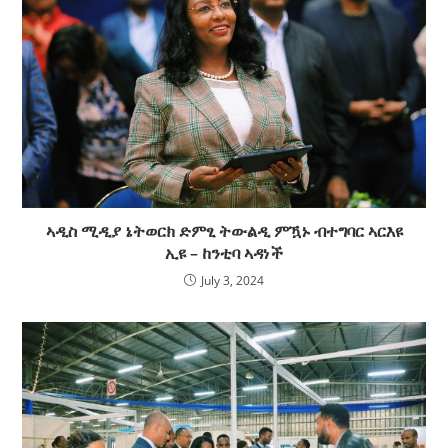
ኣዲስ ሚዲያ ኔትወርክ ድምፂ ትውልዲ ምዃኑ ብተግባር ኣርእዩ
ኢዩ – ከንቲባ ኣዳነች
July 3, 2024