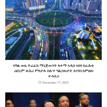
በዓል መዚ ትራፊክ ማኔጅመንት ከተማ ኣዲስ ኣበባ ስራሕቲ
ሪፎርም ድሕሪ ምክያዱ ስሉጥ ግልጋሎታት እናሃበ ከምዘሎ
ተሓቢሩ
December 17, 2025