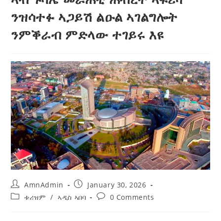
ንዝሳተፉ ኣጋይሽ ልዑል ኣገልግሎት
ንምቕራብ ምድላው ተገይሩ እዩ
AmnAdmin
January 30, 2026
ቱሪዝም
/
ኣዲስ ኣበባ
0 Comments