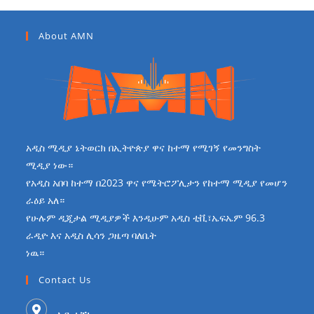
About AMN
አዲስ ሚዲያ ኔትወርክ በኢትዮጵያ ዋና ከተማ የሚገኝ የመንግስት
ሚዲያ ነው።
የአዲስ አበባ ከተማ በ2023 ዋና የሜትሮፖሊታን የከተማ ሚዲያ የመሆን
ራዕይ አለ።
የሁሉም ዲጂታል ሚዲያዎች እንዲሁም አዲስ ቲቪ፣ኤፍኤም 96.3
ራዲዮ እና አዲስ ሊሳን ጋዜጣ ባለቤት
ነዉ።
Contact Us