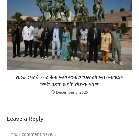
ስድራ ነባራት መራሕቲ ኣቀንቀንቲ ፓንአፍሪካ ኣብ መዘከርታ
ዓወት ዓድዋ ዑደት የካይዱ ኣለው
December 5, 2025
Leave a Reply