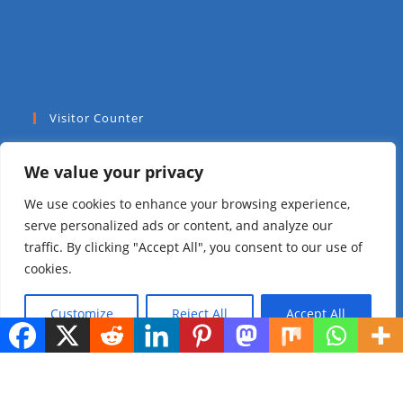
Visitor Counter
Today: 76
We value your privacy
Yesterday: 112
We use cookies to enhance your browsing experience,
serve personalized ads or content, and analyze our
This Week: 1027
traffic. By clicking "Accept All", you consent to our use of
cookies.
This Month: 2974
Customize
Reject All
Accept All
Total Visitors:
47987
copyright Ⓒ 2024 Addis Media Network All Rights