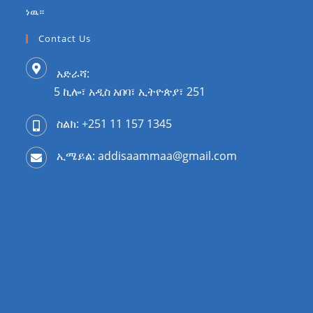
ነዉ።
Contact Us
አድራሻ:
5 ኪሎ፣ አዲስ አበባ፣ ኢትዮጵያ፣ 251
ስልክ: +251 11 157 1345
ኢሜይል: addisaammaa@gmail.com