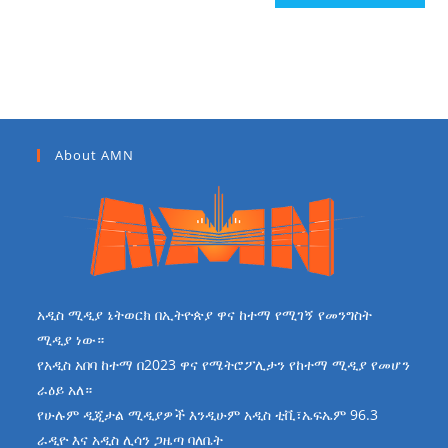
About AMN
አዲስ ሚዲያ ኔትወርክ በኢትዮጵያ ዋና ከተማ የሚገኝ የመንግስት
ሚዲያ ነው።
የአዲስ አበባ ከተማ በ2023 ዋና የሜትሮፖሊታን የከተማ ሚዲያ የመሆን
ራዕይ አለ።
የሁሉም ዲጂታል ሚዲያዎች እንዲሁም አዲስ ቲቪ፣ኤፍኤም 96.3
ራዲዮ እና አዲስ ሊሳን ጋዜጣ ባለቤት