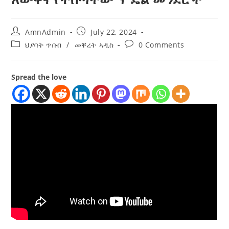
AmnAdmin
July 22, 2024
ህያባት ጥበብ
/
መቐረት ኣዲስ
0 Comments
Spread the love