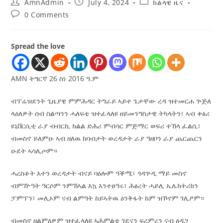
AmnAdmin
July 4, 2024
ክልላዊ ዜና
0 Comments
Spread the love
AMN ትግርኛ 26 ስነ 2016 ዓ.ም
ብፕሬዝደንት ጊዜያዊ ምምሕዳር ትግራይ ኣይተ ጌታቸው ረዳ ዝተመርሐ ጕጅለ
ላዕለዎት ሰብ ስልጣንን ሓለፍቲ ዝተፈላለዩ ዘይመንግስታዊ ትካላትን፣ ኣብ ቀፅሪ
ዩኒቨርሲቲ ራያ ብብርኪ ክልል ድሕሪ ምብሳር ምጅማር ወፍሪ ተኸላ ፈልሲ፣
ብመስኖ ይለምዑ ኣብ ዘለዉ ከባብታት ወረዳታት ራያ ዓዘቦን ራያ ጨርጨርን
ዑደት ኣሳሊጦም።
ሓረስቶት እተን ወረዳታት ብናይ ባዕሎም ዓቕሚ፣ ጎዳጕዲ ማይ መስኖ
ብምዅዓት ዓርሶም ንምኽኣል እኳ እንተፀዓሩ፣ ሕፅረት ሓይሊ ኤሌክትሪክን
ፓምፕን፣ መሊኦም ናብ ልምዓት ከይኣትዉ ዕንቅፋት ከም ዝኾኖም ገሊፆም።
ብመስኖ ዘልምዕዎም ዝተፈላለዩ ኣሕምልቲ ገደናን ፍረምረን ናብ ዕዳጋ