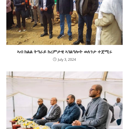
ኣብ ክልል ትግራይ ክረምታዊ ኣገልግሎት ወለንታ ተጀሚሩ
July 3, 2024