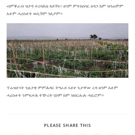
ብምቕራብ ዝያዳ ተረባሕቲ ከይኾኑ፣ ፀገም ምትእስሳር ዕዳጋ ከም ዝገጠሞም
እቶም ሓረስቶት ወሲኾም ገሊፆም።
ፕሬዝደንት ጊዜያዊ ምምሕዳር ትግራይ ኣይተ ጌታቸው ረዳ ፀገም እቶም
ሓረስቶት ንምፍታሕ ትዅረት ሂቦም ከም ዝሰርሑሉ ሓቢሮም።
PLEASE SHARE THIS