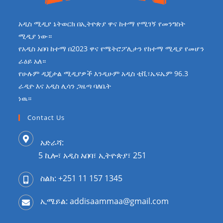
አዲስ ሚዲያ ኔትወርክ በኢትዮጵያ ዋና ከተማ የሚገኝ የመንግስት
ሚዲያ ነው።
የአዲስ አበባ ከተማ በ2023 ዋና የሜትሮፖሊታን የከተማ ሚዲያ የመሆን
ራዕይ አለ።
የሁሉም ዲጂታል ሚዲያዎች እንዲሁም አዲስ ቲቪ፣ኤፍኤም 96.3
ራዲዮ እና አዲስ ሊሳን ጋዜጣ ባለቤት
ነዉ።
Contact Us
አድራሻ:
5 ኪሎ፣ አዲስ አበባ፣ ኢትዮጵያ፣ 251
ስልክ: +251 11 157 1345
ኢሜይል: addisaammaa@gmail.com