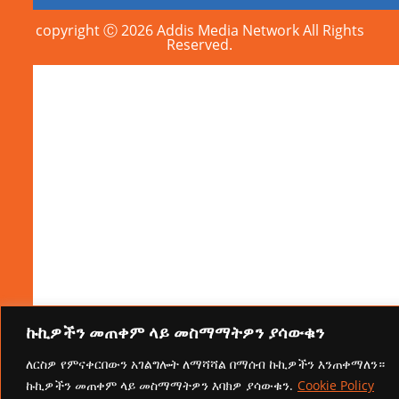
copyright Ⓒ 2026 Addis Media Network All Rights
Reserved.
ኩኪዎችን መጠቀም ላይ መስማማትዎን ያሳውቁን
ለርስዎ የምናቀርበውን አገልግሎት ለማሻሻል በማሰብ ኩኪዎችን እንጠቀማለን።
ኩኪዎችን መጠቀም ላይ መስማማትዎን እባክዎ ያሳውቁን.
Cookie Policy