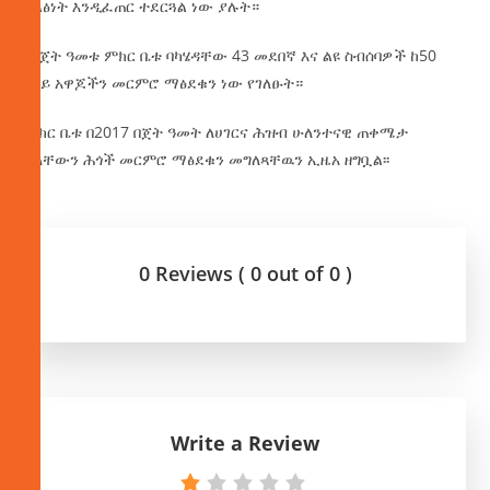
ግልፅነት እንዲፈጠር ተደርጓል ነው ያሉት።
በበጀት ዓመቱ ምክር ቤቱ ባካሄዳቸው 43 መደበኛ እና ልዩ ስብሰባዎች ከ50
በላይ አዋጆችን መርምሮ ማፅደቁን ነው የገለፁት።
ምክር ቤቱ በ2017 በጀት ዓመት ለሀገርና ሕዝብ ሁለንተናዊ ጠቀሜታ
ያላቸውን ሕጎች መርምሮ ማፅደቁን መግለጻቸዉን ኢዜአ ዘግቧል፡፡
0 Reviews ( 0 out of 0 )
Write a Review