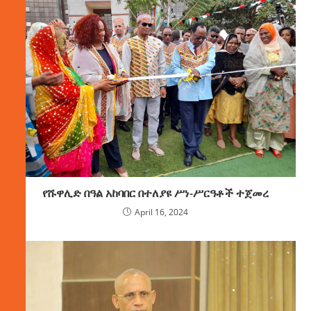
የሹዋሊድ በዓል አከባበር በተለያዩ ሥነ-ሥርዓቶች ተጀመረ
April 16, 2024