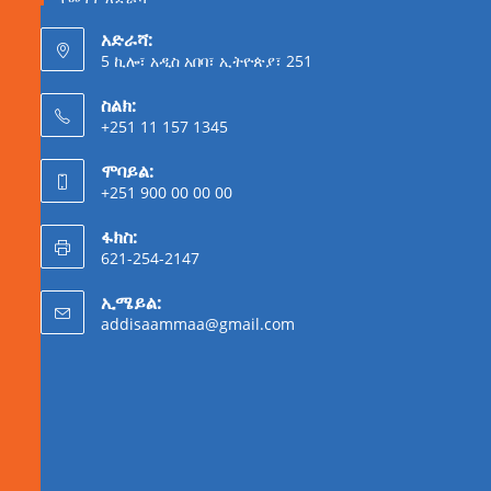
አድራሻ:
5 ኪሎ፣ አዲስ አበባ፣ ኢትዮጵያ፣ 251
ስልክ:
+251 11 157 1345
ሞባይል:
+251 900 00 00 00
ፋክስ:
621-254-2147
ኢሜይል:
addisaammaa@gmail.com