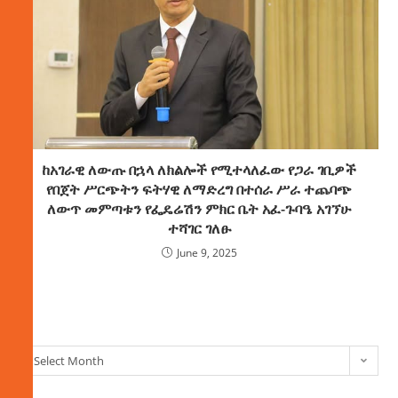
ከአገራዊ ለውጡ በኋላ ለክልሎች የሚተላለፈው የጋራ ገቢዎች
የበጀት ሥርጭትን ፍትሃዊ ለማድረግ በተሰራ ሥራ ተጨባጭ
ለውጥ መምጣቱን የፌዴሬሽን ምክር ቤት አፈ-ጉባዔ አገኘሁ
ተሻገር ገለፁ
June 9, 2025
ክምችት
Select Month