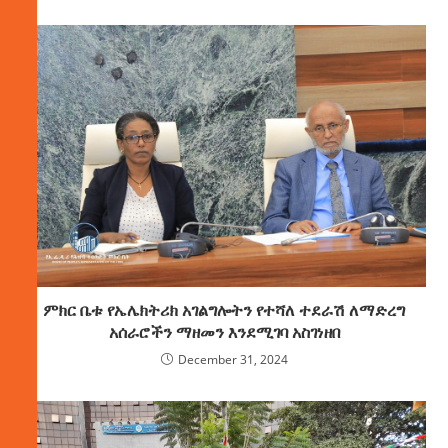
ምክር ቤቱ የኤሌክትሪክ አገልግሎትን የተሻለ ተደራሽ ለማድረግ
አሰራሮችን ማዘመን እንደሚገባ አስገነዘበ
December 31, 2024