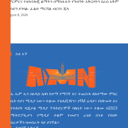
የምርምርና የቴክኖሎጂ ልማትን በማስፋፋት የግብዓት አቅርቦትን በራስ አቅም
ማሳደግ ይገባል- ፊልድ ማርሻል ብርሃኑ ጁላ
August 8, 2026
ስለ እኛ
ኤ ኤም ኤን በአዲስ አበባ ከተማ የማገኝ እና ተጠሪነቱ ለከተማው ምክር
ቤት የሆነ ሚዲያ ነው። ተቋሙ የቴሌቪዥን፣ የFM ሬዲዮ፣ የህትመት እና
የተለያዩ ዲጂታል ሚዲያ ፕላትፎርሞች ባለቤት ነው። ተቋሙ በ2023
ሜትሮፖሊታን የሚዲያ ተቋም የመሆን ራዕይ ሰንቆ የይዘት
ስራዎችን በመስራት ላይ ይገኛል።
የመገኛ አድራሻ