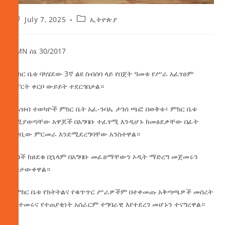
July 7, 2025
ኢትዮጵያ
AMN ሰኔ 30/2017
ምክር ቤቱ ባካሄደው 3ኛ ልዩ ስብሰባ ላይ የበጀት ዓመቱ የሥራ አፈፃፀም
ሪፖርት ቀርቦ ውይይት ተደርጎበታል።
የሕዝብ ተወካዮች ምክር ቤት አፈ-ጉባኤ ታገሰ ጫፎ በወቅቱ፥ ምክር ቤቱ
የሚያወጣቸው አዋጆች በአግባቡ ተፈፃሚ እንዲሆኑ ከመፅደቃቸው በፊት
ተገቢው ምርመራ እንደሚደረግባቸው አንስተዋል።
ሕጎች ከፀደቁ በኋላም በአግባቡ መፈፀማቸውን ኦዲት ማድረግ መጀመሩን
አስታውቀዋል።
የምክር ቤቱ የክትትልና የቁጥጥር ሥራዎችም በተቀመጡ አቅጣጫዎች መሰረት
እየተመሩና የተጠያቂነት አሰራርም ተግባራዊ እየተደረገ መሆኑን ተናግረዋል።