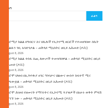
ፈልግ
ፈልግ
ዜና
በኦሮሚያ ክልል በግብርና እና በሌሎች የኢኮኖሚ ዘርፎች የተመዘገበው ስኬት
የክልሉን ገቢ አሳድጎታል – ጠቅላይ ሚኒስትር ዐቢይ አሕመድ (ዶ/ር)
August 8, 2026
በኦሮሚያ ክልል ተስፋ ሰጪ ለውጦች ተመዝገበዋል – ጠቅላይ ሚኒስትር ዐቢይ
አሕመድ (ዶ/ር)
August 8, 2026
የኦሮሞ ህዝብ በኢትዮጵያ ሀገር ግንባታና ህልውና ውስጥ ከፍተኛ ሚና
ተጫውቷል – ጠቅላይ ሚኒስትር ዐቢይ አሕመድ (ዶ/ር)
August 8, 2026
የኦሮሞ ሕዝብ የዘመናት የማንነትና የኢኮኖሚ ጥያቄዎች በአሁኑ ወቅት ምላሽ
እያገኙ ነው – ጠቅላይ ሚኒስትር ዐቢይ አሕመድ (ዶ/ር)
August 8, 2026