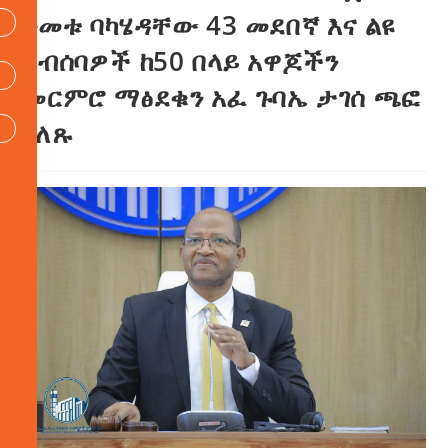
ዓመቱ ባካሄዳቸው 43 መደበኛ እና ልዩ
ስብሰባዎች ከ50 በላይ አዋጆችን
መርምሮ ማፅደቁን አፈ ጉባኤ ታገሰ ጫፎ
ገለጹ