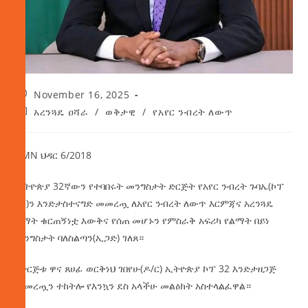
November 16, 2025
አረንጓዴ ዐሻራ
/
ወቅታዊ
/
የአየር ንብረት ለውጥ
AMN ህዳር 6/2018
ኢትዮጵያ 32ኛውን የተባበሩት መንግስታት ድርጅት የአየር ንብረት ጉባኤ(ኮፕ
32)ን እንድታስተናግድ መመረጧ ለአየር ንብረት ለውጥ እርምጃና አረንጓዴ
ልማት ቁርጠኝነቷ እውቅና የሰጠ መሆኑን የምስራቅ አፍሪካ የልማት በይነ
መንግስታት ባለስልጣን(ኢጋድ) ገለጸ።
የድርጅቱ ዋና ጸሀፊ ወርቅነህ ገበየሁ(ዶ/ር) ኢትዮጵያ ኮፕ 32 እንድታዘጋጅ
መመረጧን ተከትሎ የእንኳን ደስ አላችሁ መልዕክት አስተላልፈዋል።