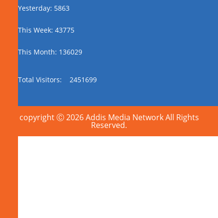
Yesterday: 5863
This Week: 43775
This Month: 136029
Total Visitors:
2451699
copyright Ⓒ 2026 Addis Media Network All Rights
Reserved.