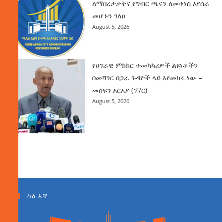
ለማበረታታትና የግብር ጫናን ለመቀነስ እየሰራ
መሆኑን ገለፀ
August 5, 2026
የሀገራዊ ምክክር ተመካካሪዎች ልዩነቶችን
በመሻገር በጋራ ጉዳዮች ላይ እየመከሩ ነው –
መስፍን አርአያ (ፕ/ር)
August 5, 2026
ስለ እኛ