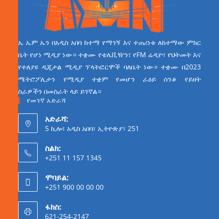
ኤ ኤም ኤን በአዲስ አበባ ከተማ የማገኝ እና ተጠሪነቱ ለከተማው ምክር
ቤት የሆነ ሚዲያ ነው። ተቋሙ የቴሌቪዥን፣ የFM ሬዲዮ፣ የህትመት እና
የተለያዩ ዲጂታል ሚዲያ ፕላትፎርሞች ባለቤት ነው። ተቋሙ በ2023
ሜትሮፖሊታን የሚዲያ ተቋም የመሆን ራዕይ ሰንቆ የይዘት
ስራዎችን በመስራት ላይ ይገኛል።
የመገኛ አድራሻ
አድራሻ:
5 ኪሎ፣ አዲስ አበባ፣ ኢትዮጵያ፣ 251
ስልክ:
+251 11 157 1345
ሞባይል:
+251 900 00 00 00
ፋክስ:
621-254-2147