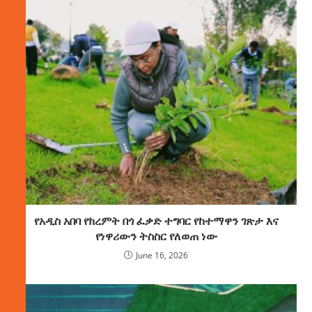
የአዲስ አበባ የክረምት በጎ ፈቃድ ተግባር የከተማዋን ገጽታ እና
የነዋሪውን ትስስር የለወጠ ነው
June 16, 2026