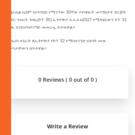
በብራዚል ቤለም እየተካሄደ የሚገኘው 30ኛው የተባበሩት መንግስታት ድርጅት
የአየር ንብረት ጉባኤ(ኮፕ 30) ኢትዮጵያ እ.አ.አ በ2027 የሚካሄደውን ኮፕ 32
ጉባኤ እንድታስተናግድ መመረጧ ይታወቃል።
የአፍሪካ ሀገራት ለኢትዮጵያ የኮፕ 32 የማስተናገድ ፍላጎት ሙሉ
ይሁንታቸውን ሰጥተዋል።
0 Reviews ( 0 out of 0 )
Write a Review