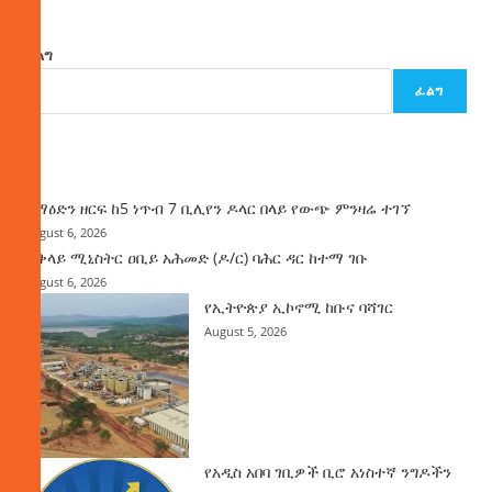
ፈልግ
ፈልግ
ዜና
ከማዕድን ዘርፍ ከ5 ነጥብ 7 ቢሊየን ዶላር በላይ የውጭ ምንዛሬ ተገኘ
August 6, 2026
ጠቅላይ ሚኒስትር ዐቢይ አሕመድ (ዶ/ር) ባሕር ዳር ከተማ ገቡ
August 6, 2026
የኢትዮጵያ ኢኮኖሚ ከቡና ባሻገር
August 5, 2026
የአዲስ አበባ ገቢዎች ቢሮ አነስተኛ ንግዶችን