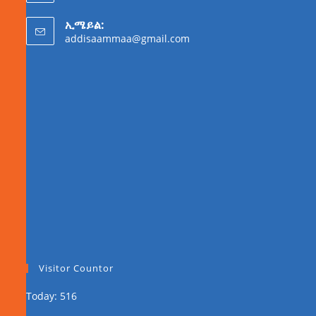
ኢሜይል:
addisaammaa@gmail.com
Visitor Countor
Today: 516