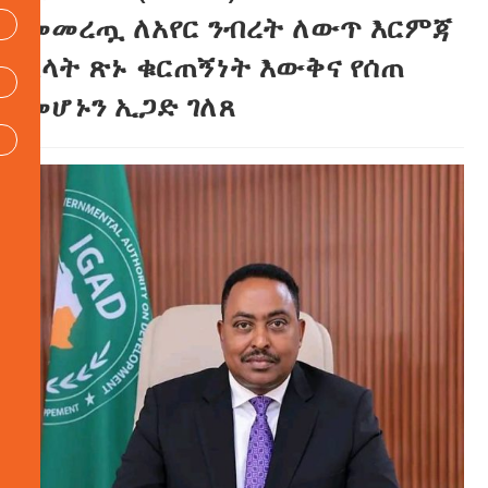
መመረጧ ለአየር ንብረት ለውጥ እርምጃ
ላላት ጽኑ ቁርጠኝነት እውቅና የሰጠ
መሆኑን ኢጋድ ገለጸ