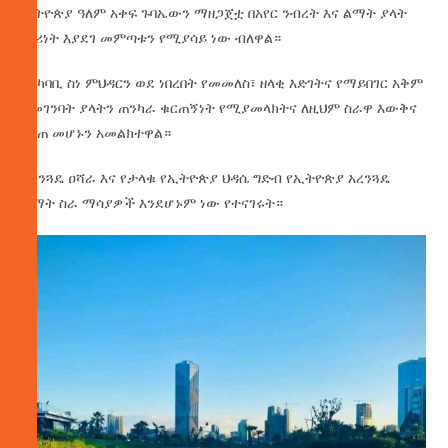
ኢትዮጵያ ዓለም አቀፍ ጉባኤውን ማዘጋጀቷ በአየር ንብረት እና ልማት ያላት
መሪነት እያደገ መምጣቱን የሚያሳይ ነው ብለዋል።
የአካባቢ ስነ ምህዳርን ወደ ነበረበት የመመለስ፣ ዘላቂ እድገትና የማይበገር አቅም
ለመገንባት ያላትን ጠንካራ ቁርጠኝነት የሚያመላክትና ለዚህም ስራዋ እውቅና
የሰጠ መሆኑን አመልክተዋል።
አረንጓዴ ዐሻራ እና የታላቁ የኢትዮጵያ ህዳሴ ግድብ የኢትዮጵያ አረንጓዴ
ልማት ስራ ማሳያዎች እንደሆኑም ነው የተናገሩት።