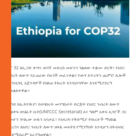
ኮፕ 32 ለኢጋድ ቀጣና ወሳኝ መድረክ መሆኑን ገልጸው ተቋሙ ድርቅ፣ የአየር
ንብረት ለውጥ የፈጠረው የዜጎች መፈናቀልና የውሃ እጥረትን ጨምሮ ሌሎች
አንገብጋቢ አጀንዳዎች የበለጠ ትኩረት እንዲሰጣቸው እንደሚያደርግ
አመልክተዋል።
ኢጋድ ከኢትዮጵያ፣ ከተባበሩት መንግስታት ድርጅት የአየር ንብረት ለውጥ
ማዕቀፍ ጽህፈት ቤት(UNFCCC Secretariat) እና ዓለም አቀፍ አጋሮች ጋር
በመሆን ጉባኤው ሁሉን አሳታፊ፣ የአፍሪካ የቅድሚያ ትኩረቶች ማዕከል
ያደረገና ለአየር ንብረት ለውጥ ዘላቂ መፍትሄ የሚገኝበት እንዲሆን በትብብር
እንደሚሰራም አረጋግጠዋል።