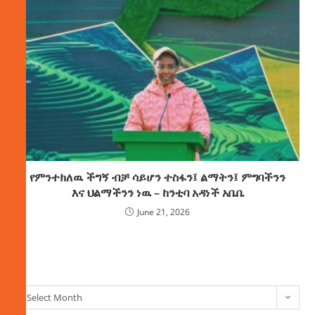
የምንተክለዉ ችግኝ ብቻ ሳይሆን ተስፋን፤ ልማትን፤ ምግባችንን
እና ህልማችንን ነዉ – ከንቲባ አዳነች አቤቤ
June 21, 2026
ክምችት
Select Month