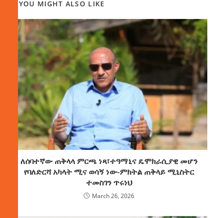
YOU MIGHT ALSO LIKE
ለሰባተኛው ጠቅላላ ምርጫ ነጻ፣ተዓማኒና ዴሞክራሲያዊ መሆን
የባለድርሻ አካላት ሚና ወሳኝ ነው-ምክትል ጠቅላይ ሚኒስትር
ተመስገን ጥሩነህ
March 26, 2026