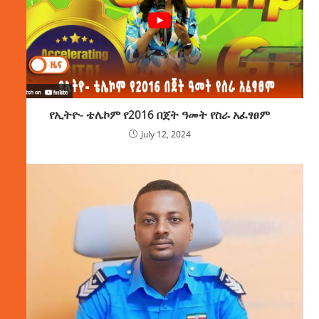
የኢትዮ- ቴሌኮም የ2016 በጀት ዓመት የስራ አፈፃፀም
July 12, 2024