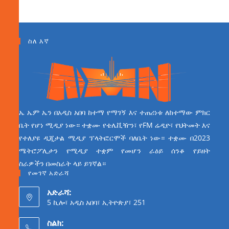
ስለ እኛ
ኤ ኤም ኤን በአዲስ አበባ ከተማ የማገኝ እና ተጠሪነቱ ለከተማው ምክር
ቤት የሆነ ሚዲያ ነው። ተቋሙ የቴሌቪዥን፣ የFM ሬዲዮ፣ የህትመት እና
የተለያዩ ዲጂታል ሚዲያ ፕላትፎርሞች ባለቤት ነው። ተቋሙ በ2023
ሜትሮፖሊታን የሚዲያ ተቋም የመሆን ራዕይ ሰንቆ የይዘት
ስራዎችን በመስራት ላይ ይገኛል።
የመገኛ አድራሻ
አድራሻ:
5 ኪሎ፣ አዲስ አበባ፣ ኢትዮጵያ፣ 251
ስልክ: