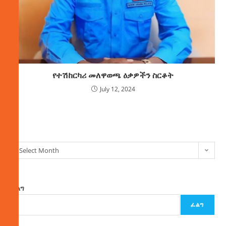
የተሽከርካሪ መለዋወጫ ዕቃዎችን ስርቆት
July 12, 2024
ክምችት
Select Month
ፈልግ
ፈልግ