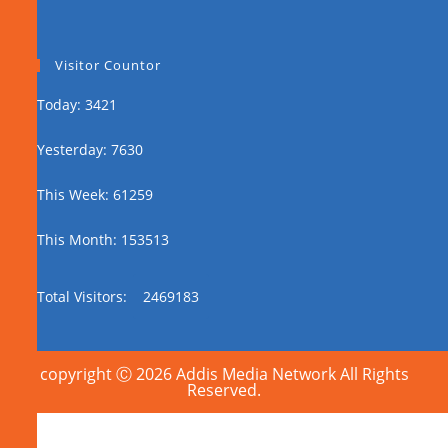
Visitor Countor
Today: 3421
Yesterday: 7630
This Week: 61259
This Month: 153513
Total Visitors:
2469183
copyright Ⓒ 2026 Addis Media Network All Rights
Reserved.