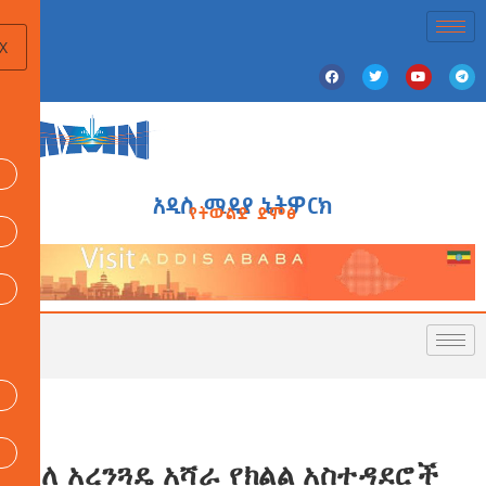
X
አዲስ ሚዲያ ኔትዎርክ
የትውልድ ድምፅ
ስለ አረንጓዴ አሻራ የክልል አስተዳደሮች