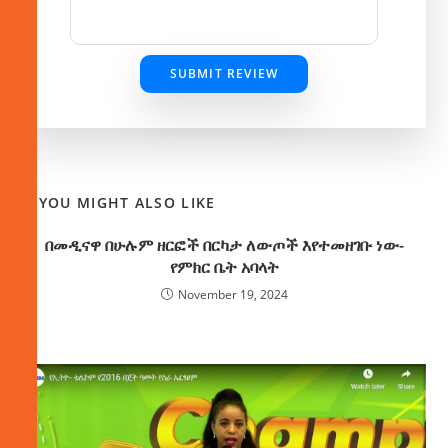
SUBMIT REVIEW
YOU MIGHT ALSO LIKE
በመዲናዋ በሁሉም ዘርፎች በርካታ ለውጦች እየተመዘገቡ ነው-
የምክር ቤት አባላት
November 19, 2024