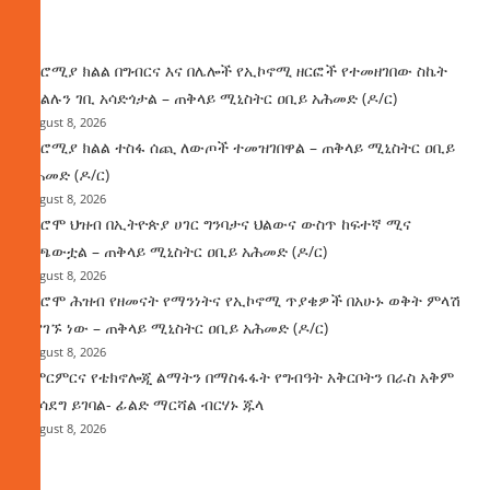
ዜና
በኦሮሚያ ክልል በግብርና እና በሌሎች የኢኮኖሚ ዘርፎች የተመዘገበው ስኬት
የክልሉን ገቢ አሳድጎታል – ጠቅላይ ሚኒስትር ዐቢይ አሕመድ (ዶ/ር)
August 8, 2026
በኦሮሚያ ክልል ተስፋ ሰጪ ለውጦች ተመዝገበዋል – ጠቅላይ ሚኒስትር ዐቢይ
አሕመድ (ዶ/ር)
August 8, 2026
የኦሮሞ ህዝብ በኢትዮጵያ ሀገር ግንባታና ህልውና ውስጥ ከፍተኛ ሚና
ተጫውቷል – ጠቅላይ ሚኒስትር ዐቢይ አሕመድ (ዶ/ር)
August 8, 2026
የኦሮሞ ሕዝብ የዘመናት የማንነትና የኢኮኖሚ ጥያቄዎች በአሁኑ ወቅት ምላሽ
እያገኙ ነው – ጠቅላይ ሚኒስትር ዐቢይ አሕመድ (ዶ/ር)
August 8, 2026
የምርምርና የቴክኖሎጂ ልማትን በማስፋፋት የግብዓት አቅርቦትን በራስ አቅም
ማሳደግ ይገባል- ፊልድ ማርሻል ብርሃኑ ጁላ
August 8, 2026