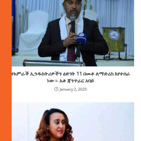
የአምራች ኢንዱስትሪዎችን ዕድገት 11 በመቶ ለማድረስ እየተሰራ
ነው ፡- አቶ ጃንጥራር አባይ
January 2, 2025