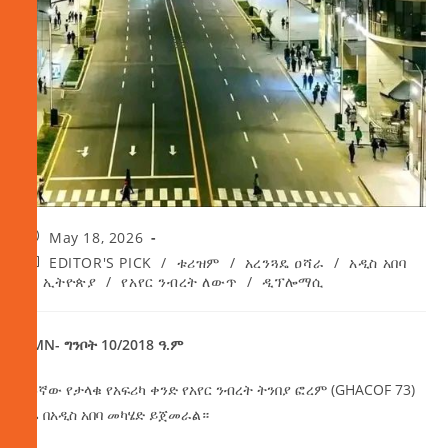
May 18, 2026
EDITOR'S PICK
/
ቱሪዝም
/
አረንጓዴ ዐሻራ
/
አዲስ አበባ
/
ኢትዮጵያ
/
የአየር ንብረት ለውጥ
/
ዲፕሎማሲ
AMN- ግንቦት 10/2018 ዓ.ም
73ኛው የታላቁ የአፍሪካ ቀንድ የአየር ንብረት ትንበያ ፎረም (GHACOF 73)
ዛሬ በአዲስ አበባ መካሄድ ይጀመራል።