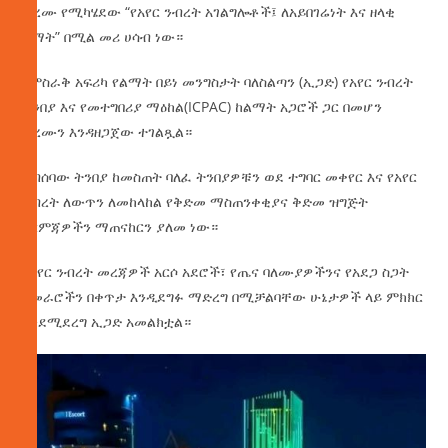
ፎረሙ የሚካሄደው “የአየር ንብረት አገልግሎቶች፤ ለአይበገሬነት እና ዘላቂ
ልማት” በሚል መሪ ሀሳብ ነው።
የምስራቅ አፍሪካ የልማት በይነ መንግስታት ባለስልጣን (ኢጋድ) የአየር ንብረት
ትንበያ እና የመተግበሪያ ማዕከል(ICPAC) ከልማት አጋሮች ጋር በመሆን
ፎረሙን እንዳዘጋጀው ተገልጿል።
ስብሰባው ትንበያ ከመስጠት ባለፈ ትንበያዎቹን ወደ ተግባር መቀየር እና የአየር
ንብረት ለውጥን ለመከላከል የቅድመ ማስጠንቀቂያና ቅድመ ዝግጅት
እርምጃዎችን ማጠናከርን ያለመ ነው።
የአየር ንብረት መረጃዎች አርሶ አደሮች፣ የጤና ባለሙያዎችንና የአደጋ ስጋት
አመራሮችን በቀጥታ እንዲደግፉ ማድረግ በሚቻልባቸው ሁኔታዎች ላይ ምክክር
እንደሚደረግ ኢጋድ አመልክቷል።