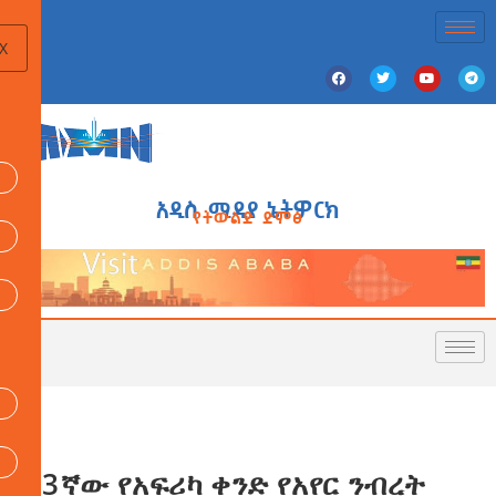
X
አዲስ ሚዲያ ኔትዎርክ
የትውልድ ድምፅ
73ኛው የአፍሪካ ቀንድ የአየር ንብረት