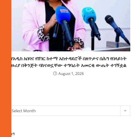
የአዲስ አበባና የሸገር ከተማ አስተዳደሮች በጸጥታና በሕግ የበላይነት
ዙሪያ በቅንጅት ባከናወኗቸው ተግባራት አመርቂ ውጤት ተገኝቷል
August 1, 2026
ክምችት
Select Month
ፈልግ