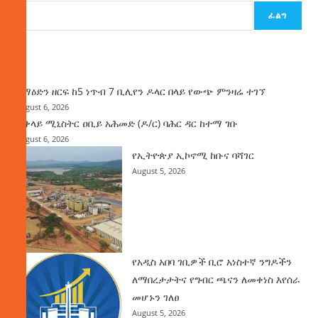
ፈልግ
ዜና
ከማዕድን ዘርፍ ከ5 ነጥብ 7 ቢሊየን ዶላር በላይ የውጭ ምንዛሬ ተገኘ
August 6, 2026
ጠቅላይ ሚኒስትር ዐቢይ አሕመድ (ዶ/ር) ባሕር ዳር ከተማ ገቡ
August 6, 2026
የኢትዮጵያ ኢኮኖሚ ከቡና ባሻገር
August 5, 2026
የአዲስ አበባ ገቢዎች ቢሮ አነስተኛ ንግዶችን
ለማበረታታትና የግብር ጫናን ለመቀነስ እየሰራ
መሆኑን ገለፀ
August 5, 2026