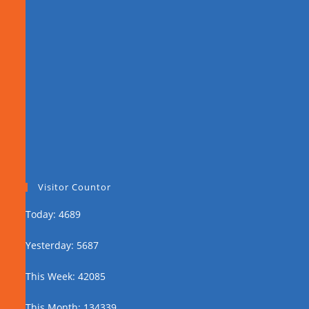
Visitor Countor
Today: 4689
Yesterday: 5687
This Week: 42085
This Month: 134339