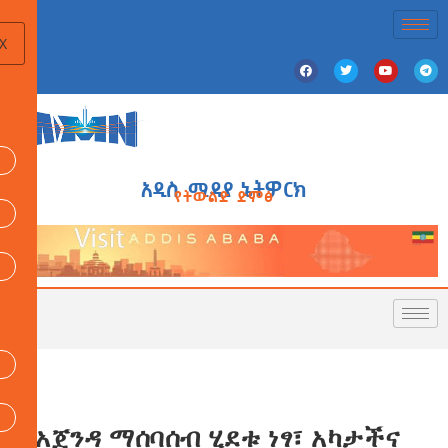
X
አዲስ ሚዲያ ኔትዎርክ
የትውልድ ድምፅ
የአጀንዳ ማሰባሰብ ሂደቱ ነፃ፣ አካታችና