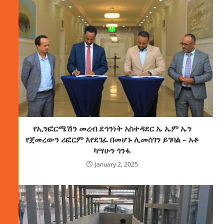
የኢንፎርሜሽን መረብ ደኅንነት አስተዳደር ኤ ኤም ኤን
የጀመረውን ሪፎርም እየደገፈ በመሆኑ ሊመሰገን ይገባል – አቶ
ካሣሁን ጎንፋ
January 2, 2025