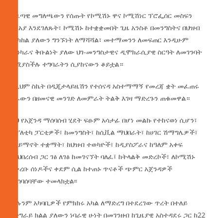
ጋዜጣዊ መግለጫውን የሰጡት የኮሚሽኑ ዋና ኮሚሽነር ፕሮፌሰር መስፍን
አርአያ እንደገለጹት፣ ኮሚሽኑ ከተቋቋመበት ጊዜ አንስቶ በመንግስትና በህዝብ
መካከል ያለውን ግንኙነት ለማሻሻል፣ መተማመንን ለመፍጠር እንዲሁም
ጠንካራና ቅቡልነት ያለው ህገ-መንግስታዊና ዲሞክራሲያዊ ስርዓት ለመገንባት
የሚያስችሉ ተግባራትን ሲያከናውን ቆይቷል።
ለዚህም ስኬት በዲጂታላይዜሽን የተሰናዳ አስተማማኝ የመረጃ ቋት መፈጠሩ
ስራውን በዘመናዊ መንገድ ለመምራት ትልቅ እገዛ ማድረጉን ጠቁመዋል።
ይህ የአጀንዳ ማሰባሰብ ሂደት ፍፁም አሳታፊ በሆነ መልኩ የተከናወነ ሲሆን፣
ከፖለቲካ ፓርቲዎች፣ ከመንግስት፣ ከሲቪል ማህበራት፣ ከሀገር ሽማግሌዎች፣
ከሃይማኖት ተቋማት፣ ከህዝብ ተወካዮች፣ ከዲያስፖራና ከዓለም አቀፍ
ማህበረሰብ ጋር ገፅ ለገፅ ከመገናኘት ባለፈ፤ ከትላልቅ መድረኮች፣ ለኮሚሽኑ
ከቀረቡ ሰነዶችና ቀደም ሲል ከተጠኑ ጥናቶች ጭምር አጀንዳዎች
መሰባሰባቸው ተመላክቷል፡፡
ሁሉንም አካባቢዎች የምክክሩ አካል ለማድረግ በተደረገው ጥረት በተለይ
በትግራይ ክልል ያለውን ነባራዊ ሁነት በመገንዘብ ከጊዜያዊ አስተዳደሩ ጋር ከ22