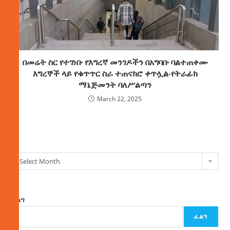
በመሬት ስር የተገነቡ የእግረኛ መንገዶችን በአግባቡ ባልተጠቀሙ
እግረኞች ላይ የቁጥጥር ስራ ተጠናክሮ ቀጥሏል-የትራፊክ
ማኔጅመንት ባለሥልጣን
March 22, 2025
ክምችት
Select Month
ፈልግ
ፈልግ