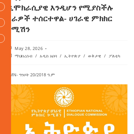
ዲሞክራሲያዊ እንዲሆን የሚያስችሉ
ስራዎች ተሰርተዋል- ሀገራዊ ምክክር
ኮሚሽን
May 28, 2026
ማህበረሰብ
/
አዲስ አበባ
/
ኢትዮጵያ
/
ወቅታዊ
/
ፖለቲካ
AMN- ግንቦት 20/2018 ዓ.ም