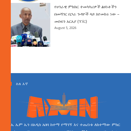
የሀገራዊ ምክክር ተመካካሪዎች ልዩነቶችን
በመሻገር በጋራ ጉዳዮች ላይ እየመከሩ ነው –
መስፍን አርአያ (ፕ/ር)
August 5, 2026
ስለ እኛ
ኤ ኤም ኤን በአዲስ አበባ ከተማ የማገኝ እና ተጠሪነቱ ለከተማው ምክር