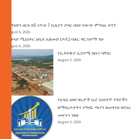
ዜና
ከማዕድን ዘርፍ ከ5 ነጥብ 7 ቢሊየን ዶላር በላይ የውጭ ምንዛሬ ተገኘ
August 6, 2026
ጠቅላይ ሚኒስትር ዐቢይ አሕመድ (ዶ/ር) ባሕር ዳር ከተማ ገቡ
August 6, 2026
የኢትዮጵያ ኢኮኖሚ ከቡና ባሻገር
August 5, 2026
የአዲስ አበባ ገቢዎች ቢሮ አነስተኛ ንግዶችን
ለማበረታታትና የግብር ጫናን ለመቀነስ እየሰራ
መሆኑን ገለፀ
August 5, 2026