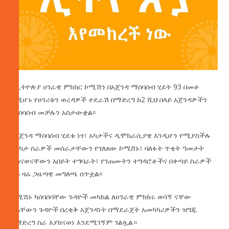
የኢትዮጵያ ሀገራዊ ምክክር ኮሚሽን በአጀንዳ ማሰባሰብ ሂደት 93 በመቶ
የሚሆኑ የሀገሪቱን ወረዳዎች ተደራሽ በማድረግ ከ2 ሺህ በላይ አጀንዳዎችን
ማሰባሰብ መቻሉን አስታውቋል፡፡
የአጀንዳ ማሰባሰብ ሂደቱ ነፃ፣ አካታችና ዲሞክራሲያዊ እንዲሆን የሚያስችሉ
በርካታ ስራዎች መሰራታቸውን የገለጸው ኮሚሸኑ፣ ባለፉት ጥቂት ዓመታት
ያከናወናቸውን አበይት ተግባራት፣ የገጠሙትን ተግዳሮቶችና በቀጣይ ስራዎች
ላይ ዛሬ ጋዜጣዊ መግለጫ ሰጥቷል፡፡
ኮሚሽኑ ካሰባሰባቸው ጉዳዮች መካከል ለሀገራዊ ምክክሩ ወሳኝ ናቸው
ያላቸውን ጉዳዮች በረቂቅ አጀንዳነት በማደራጀት አመካካሪዎችን ዝግጁ
የማድረግ ስራ እያከናወነ እንደሚገኝም ገልጿል።