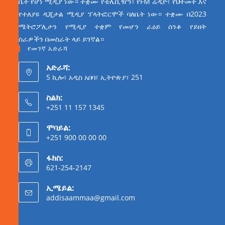
ቤት የሆነ ሚዲያ ነው። ተቋሙ የቴሌቪዥን፣ የFM ሬዲዮ፣ የህትመት እና
የተለያዩ ዲጂታል ሚዲያ ፕላትፎርሞች ባለቤት ነው። ተቋሙ በ2023
ሜትሮፖሊታን የሚዲያ ተቋም የመሆን ራዕይ ሰንቆ የይዘት
ስራዎችን በመስራት ላይ ይገኛል።
የመገኛ አድራሻ
አድራሻ:
5 ኪሎ፣ አዲስ አበባ፣ ኢትዮጵያ፣ 251
ስልክ:
+251 11 157 1345
ሞባይል:
+251 900 00 00 00
ፋክስ:
621-254-2147
ኢሜይል:
addisaammaa@gmail.com