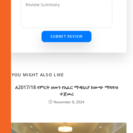
SUBMIT REVIEW
YOU MIGHT ALSO LIKE
ለ2017/18 የምርት ዘመን የአፈር ማዳበሪያ ከውጭ ማጓጓዝ
ተጀመረ
November 8, 2024