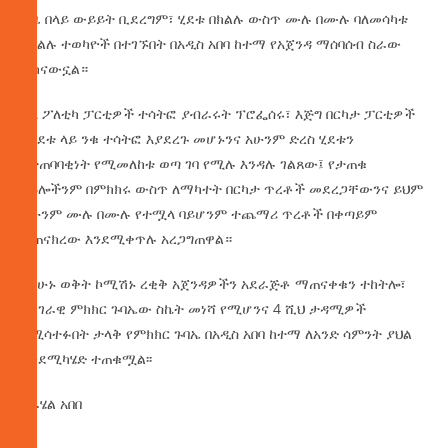
ጊዜ በላይ ውይይት ቢደረግም፣ ሂደቱ በክልሉ ውስጥ ሙሉ በሙሉ ባለመሳካቱ
የክልሉ ተወካዮች በተገኙበት በአዲስ አበባ ከተማ የአጀንዳ ማሰባሰብ ስራው
ተከናውኗል።
ስለ ፖለቲካ ፓርቲዎች ተሳትፎ ያብራሩት ፕሮፌሰሩ፣ እጅግ በርካታ ፓርቲዎች
በሂደቱ ላይ ንቁ ተሳትፎ እያደረጉ መሆኑንና አሁንም ድረስ ሂደቱን
በተጠባባቂነት የሚመለከቱ ወጣ ገባ የሚሉ እንዳሉ ገልጸው፤ የታጠቁ
ሃይሎችንም በምክክሩ ውስጥ ለማካተት በርካታ ጥረቶች መደረጋቸውንና ይህም
አሁንም ሙሉ በሙሉ የተሟላ ባይሆንም ተጨማሪ ጥረቶች በቀጣይም
ተጠናክረው እንደሚቀጥሉ አረጋግጠዋል።
በአሁኑ ወቅት ኮሚሽኑ ረቂቅ አጀንዳዎችን አደራጅቶ ማጠናቀቁን ተከትሎ፣
ለሀገራዊ ምክክር ጉባኤው ስኬት መነሻ የሚሆንና 4 ሺህ ታዳሚዎች
የሚሳተፉበት ታላቅ የምክክር ጉባኤ በአዲስ አበባ ከተማ ለአንድ ሳምንት ያህል
እንደሚካሄድ ተጠቁሟል፡፡
በራሄል አበበ