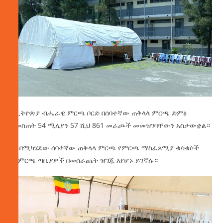
የኢትዮጵያ ብሔራዊ ምርጫ ቦርድ በሰባተኛው ጠቅላላ ምርጫ ድምፅ
ለመስጠት 54 ሚሊየን 57 ሺህ 861 መራጮች መመዝገባቸውን አስታውቋል።
ነገ በሚካሄደው ሰባተኛው ጠቅላላ ምርጫ የምርጫ ማስፈጸሚያ ቁሳቁሶች
በየምርጫ ጣቢያዎች በመሰራጨት ዝግጁ እየሆኑ ይገኛሉ።