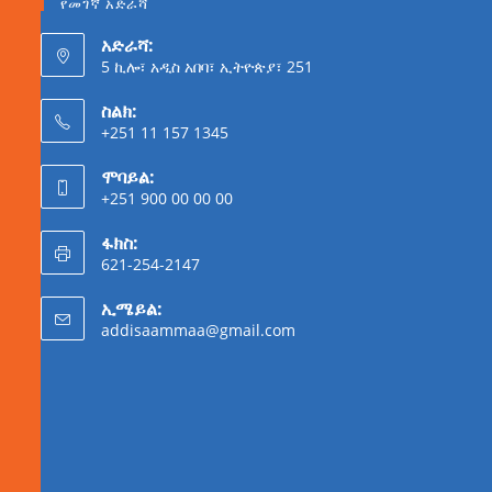
የመገኛ አድራሻ
አድራሻ:
5 ኪሎ፣ አዲስ አበባ፣ ኢትዮጵያ፣ 251
ስልክ:
+251 11 157 1345
ሞባይል:
+251 900 00 00 00
ፋክስ:
621-254-2147
ኢሜይል:
addisaammaa@gmail.com