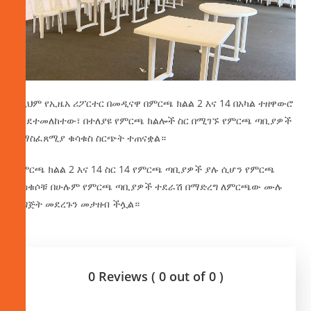
በዚህም የኢዜአ ሪፖርተር በመዲናዋ በምርጫ ክልል 2 እና 14 በአካል ተዘዋውሮ
እንደተመለከተው፣ በተለያዩ የምርጫ ክልሎች ስር በሚገኙ የምርጫ ጣቢያዎች
የማስፈጸሚያ ቁሳቁስ ስርጭት ተጠናቋል።
በምርጫ ክልል 2 እና 14 ስር 14 የምርጫ ጣቢያዎች ያሉ ሲሆን የምርጫ
ቁሳቁሶቹ በሁሉም የምርጫ ጣቢያዎች ተደራሽ በማድረግ ለምርጫው ሙሉ
ዝግጅት መደረጉን መታዘብ ችሏል።
0 Reviews ( 0 out of 0 )