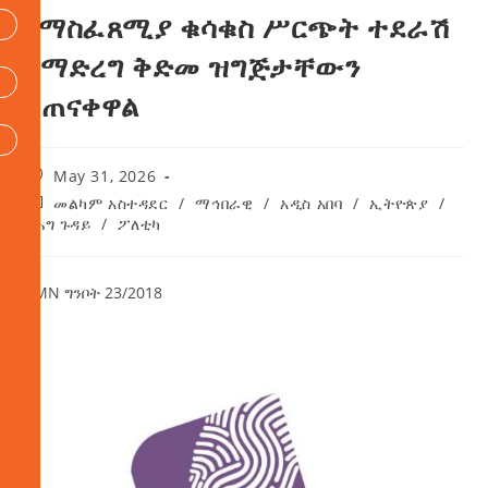
የማስፈጸሚያ ቁሳቁስ ሥርጭት ተደራሽ
በማድረግ ቅድመ ዝግጅታቸውን
አጠናቀዋል
May 31, 2026
መልካም አስተዳደር
/
ማኅበራዊ
/
አዲስ አበባ
/
ኢትዮጵያ
/
የሕግ ጉዳይ
/
ፖለቲካ
AMN ግንቦት 23/2018