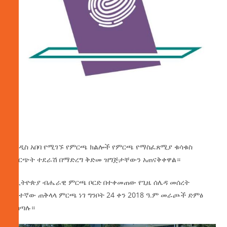
በአዲስ አበባ የሚገኙ የምርጫ ክልሎች የምርጫ የማስፈጸሚያ ቁሳቁስ
ሥርጭት ተደራሽ በማድረግ ቅድመ ዝግጅታቸውን አጠናቅቀዋል።
በኢትዮጵያ ብሔራዊ ምርጫ ቦርድ በተቀመጠው የጊዜ ሰሌዳ መሰረት
ሰባተኛው ጠቅላላ ምርጫ ነገ ግንቦት 24 ቀን 2018 ዓ.ም መራጮች ድምፅ
ይሰጣሉ።