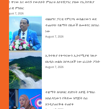
ወደ ዋናው እና ወሳኙ የውይይት ምዕራፍ እየተሸጋገረ ያለው የኢትዮጵያ
ሀገራዊ ምክክር
August 7, 2026
ብልፅግና ፓርቲ የምርጫ ውክልናውን ወደ
ተጨባጭ የልማት ስኬቶች ለመቀየር እየሰራ
ነው
August 7, 2026
ኢትዮጵያ የቀጣናውን ኢኮኖሚያዊ ገጽታ
በአዲስ መልኩ እየቀረጸች ነው-ፈርስት ፖስት
August 7, 2026
ተቋማት ለሳይበር ደህንነት አዋጁ ትግበራ
አስፈላጊውን የቅድመ ዝግጅት ስራ
እንዲያጠናቅቁ ተጠየቀ