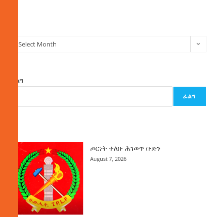
ክምችት
Select Month
ፈልግ
ፈልግ
ዜና
ጦርነት ቀለቡ ሕገወጥ ቡድን
August 7, 2026