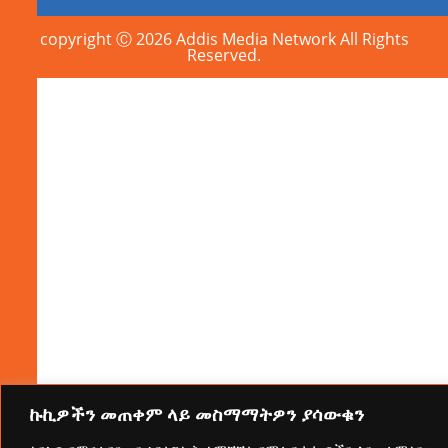
copyright Ⓒ 2026 Addis Media Network All Rights
Reserved.
ኩኪዎችን መጠቀም ላይ መስማማትዎን ያሳውቁን