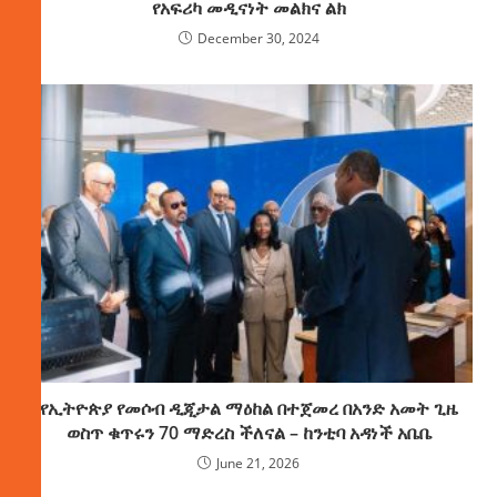
የአፍሪካ መዲናነት መልክና ልክ
December 30, 2024
የኢትዮጵያ የመሶብ ዲጂታል ማዕከል በተጀመረ በአንድ አመት ጊዜ
ወስጥ ቁጥሩን 70 ማድረስ ችለናል – ከንቲባ አዳነች አቤቤ
June 21, 2026