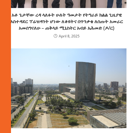
አቶ ጌታቸው ረዳ ላለፉት ሁለት ዓመታት የትግራይ ክልል ጊዜያዊ
አስተዳደር ፕሬዝዳንት ሆነው ለቆዩትና በጥንቃቄ ለሰጡት አመራር
አመሰግናለሁ – ጠቅላይ ሚኒስትር አብይ አሕመድ (ዶ/ር)
April 8, 2025