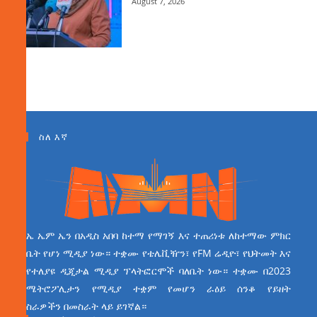
August 7, 2026
ስለ እኛ
ኤ ኤም ኤን በአዲስ አበባ ከተማ የማገኝ እና ተጠሪነቱ ለከተማው ምክር
ቤት የሆነ ሚዲያ ነው። ተቋሙ የቴሌቪዥን፣ የFM ሬዲዮ፣ የህትመት እና
የተለያዩ ዲጂታል ሚዲያ ፕላትፎርሞች ባለቤት ነው። ተቋሙ በ2023
ሜትሮፖሊታን የሚዲያ ተቋም የመሆን ራዕይ ሰንቆ የይዘት
ስራዎችን በመስራት ላይ ይገኛል።