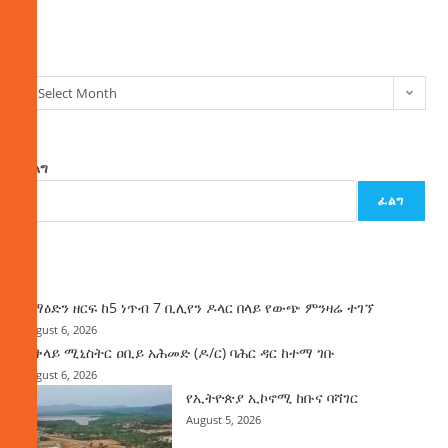
ክምችት
Select Month
ፈልግ
ፈልግ
ዜና
ከማዕድን ዘርፍ ከ5 ነጥብ 7 ቢሊየን ዶላር በላይ የውጭ ምንዛሬ ተገኘ
August 6, 2026
ጠቅላይ ሚኒስትር ዐቢይ አሕመድ (ዶ/ር) ባሕር ዳር ከተማ ገቡ
August 6, 2026
የኢትዮጵያ ኢኮኖሚ ከቡና ባሻገር
August 5, 2026