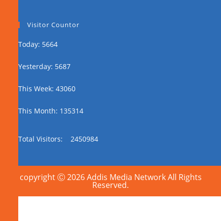
Visitor Countor
Today: 5664
Yesterday: 5687
This Week: 43060
This Month: 135314
Total Visitors:
2450984
copyright Ⓒ 2026 Addis Media Network All Rights
Reserved.