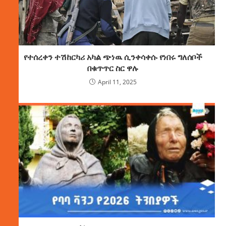
የተሰረቀን ተሽከርካሪ አካል ጭነዉ ሲንቀሳቀሱ የነበሩ ግለሰቦች
በቁጥጥር ስር ዋሉ
April 11, 2025