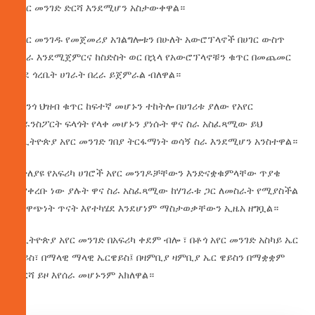
አየር መንገድ ድርሻ እንደሚሆን አስታውቀዋል።
አየር መንገዱ የመጀመሪያ አገልግሎቱን በሁለት አውሮፕላኖች በሀገር ውስጥ
በረራ እንደሚጀምርና ከስድስት ወር በኋላ የአውሮፕላኖቹን ቁጥር በመጨመር
ወደ ጎረቤት ሀገራት በረራ ይጀምራል ብለዋል።
የኮንጎ ህዝብ ቁጥር ከፍተኛ መሆኑን ተከትሎ በሀገሪቱ ያለው የአየር
ትራንስፖርት ፍላጎት የላቀ መሆኑን ያነሱት ዋና ስራ አስፈጻሚው ይህ
ለኢትዮጵያ አየር መንገድ ገበያ ትርፋማነት ወሳኝ ስራ እንደሚሆን አንስተዋል።
የተለያዩ የአፍሪካ ሀገሮች አየር መንገዶቻቸውን እንድናቋቁምላቸው ጥያቄ
እያቀረቡ ነው ያሉት ዋና ስራ አስፈጻሚው ከሃገራቱ ጋር ለመስራት የሚያስችል
የአዋጭነት ጥናት እየተካሄደ እንደሆነም ማስታወቃቸውን ኢዜአ ዘግቧል።
የኢትዮጵያ አየር መንገድ በአፍሪካ ቀደም ብሎ ፣ በቶጎ አየር መንገድ አስካይ ኤር
ዌይስ፣ በማላዊ ማላዊ ኤርዌይስ፤ በዛምቢያ ዛምቢያ ኤር ዌይስን በማቋቋም
ድርሻ ይዞ እየሰራ መሆኑንም አክለዋል።