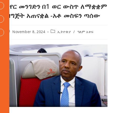
አየር መንገድን በ1 ወር ውስጥ ለማቋቋም
ዝግጅት አጠናቋል -አቶ መስፍን ጣሰው
November 8, 2024
ኢትዮጵያ
/
ዓለም አቀፍ