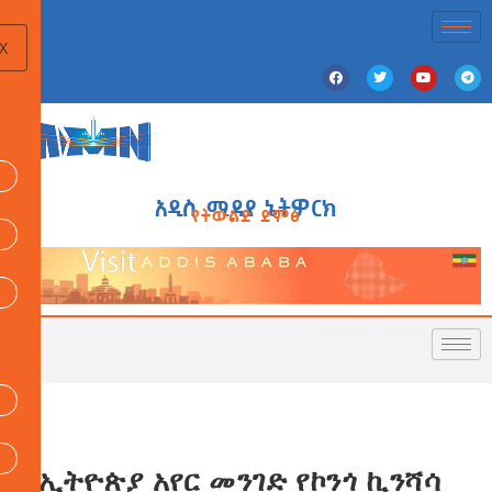
X
አዲስ ሚዲያ ኔትዎርክ
የትውልድ ድምፅ
የኢትዮጵያ አየር መንገድ የኮንጎ ኪንሻሳ