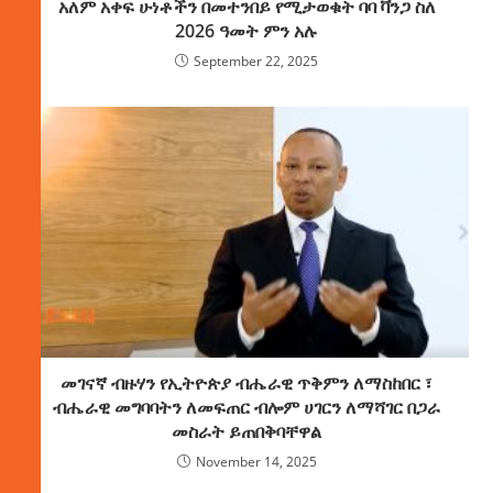
አለም አቀፍ ሁነቶችን በመተንበይ የሚታወቁት ባባ ቫንጋ ስለ
2026 ዓመት ምን አሉ
September 22, 2025
መገናኛ ብዙሃን የኢትዮጵያ ብሔራዊ ጥቅምን ለማስከበር ፣
ብሔራዊ መግባባትን ለመፍጠር ብሎም ሀገርን ለማሻገር በጋራ
መስራት ይጠበቅባቸዋል
November 14, 2025