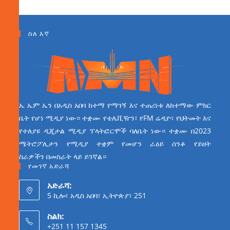
ስለ እኛ
ኤ ኤም ኤን በአዲስ አበባ ከተማ የማገኝ እና ተጠሪነቱ ለከተማው ምክር
ቤት የሆነ ሚዲያ ነው። ተቋሙ የቴሌቪዥን፣ የFM ሬዲዮ፣ የህትመት እና
የተለያዩ ዲጂታል ሚዲያ ፕላትፎርሞች ባለቤት ነው። ተቋሙ በ2023
ሜትሮፖሊታን የሚዲያ ተቋም የመሆን ራዕይ ሰንቆ የይዘት
ስራዎችን በመስራት ላይ ይገኛል።
የመገኛ አድራሻ
አድራሻ:
5 ኪሎ፣ አዲስ አበባ፣ ኢትዮጵያ፣ 251
ስልክ:
+251 11 157 1345