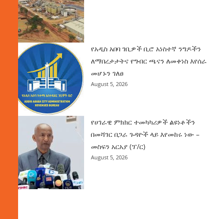
የአዲስ አበባ ገቢዎች ቢሮ አነስተኛ ንግዶችን
ለማበረታታትና የግብር ጫናን ለመቀነስ እየሰራ
መሆኑን ገለፀ
August 5, 2026
የሀገራዊ ምክክር ተመካካሪዎች ልዩነቶችን
በመሻገር በጋራ ጉዳዮች ላይ እየመከሩ ነው –
መስፍን አርአያ (ፕ/ር)
August 5, 2026