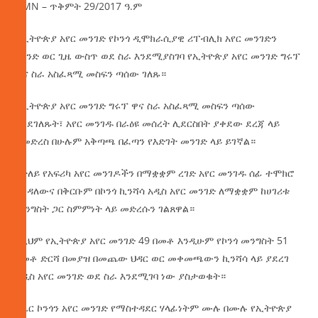
AMN – ጥቅምት 29/2017 ዓ.ም
የኢትዮጵያ አየር መንገድ የኮንጎ ዲሞክራሲያዊ ሪፐብሊክ አየር መንገድን
በአንድ ወር ጊዜ ውስጥ ወደ ስራ እንደሚያስገባ የኢትዮጵያ አየር መንገድ ግሩፕ
ዋና ስራ አስፈጻሚ መስፍን ጣሰው ገለጹ።
የኢትዮጵያ አየር መንገድ ግሩፕ ዋና ስራ አስፈጻሚ መስፍን ጣሰው
እንደገለጹት፣ አየር መንገዱ በራዕዩ መሰረት ሊደርስበት ያቀደው ደረጃ ላይ
ለመድረስ በሁሉም አቅጣጫ በፈጣን የእድገት መንገድ ላይ ይገኛል።
በተለይ የአፍሪካ አየር መንገዶችን በማቋቋም ረገድ አየር መንገዱ ሰፊ ተሞክሮ
እንዳለውና በቅርቡም በኮንጎ ኪንሻሳ አዲስ አየር መንገድ ለማቋቋም ከሀገሪቱ
መንግስት ጋር ስምምነት ላይ መድረሱን ገልጸዋል።
በዚህም የኢትዮጵያ አየር መንገድ 49 በመቶ እንዲሁም የኮንጎ መንግስት 51
በመቶ ድርሻ በመያዝ በመጨው ህዳር ወር መቀመጫውን ኪንሻሳ ላይ ያደረገ
አዲስ አየር መንገድ ወደ ስራ እንደሚገባ ነው ያስታወቁት።
የኤር ኮንጎን አየር መንገድ የማስተዳደር ሃላፊነትም ሙሉ በሙሉ የኢትዮጵያ