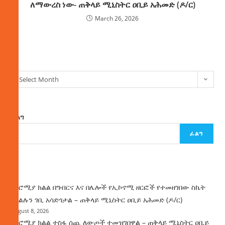
ለማውረስ ነው- ጠቅላይ ሚኒስትር ዐቢይ አሕመድ (ዶ/ር)
March 26, 2026
ክምችት
Select Month
ፈልግ
ፈልግ
ዜና
በኦሮሚያ ክልል በግብርና እና በሌሎች የኢኮኖሚ ዘርፎች የተመዘገበው ስኬት
የክልሉን ገቢ አሳድጎታል – ጠቅላይ ሚኒስትር ዐቢይ አሕመድ (ዶ/ር)
August 8, 2026
በኦሮሚያ ክልል ተስፋ ሰጪ ለውጦች ተመዝገበዋል – ጠቅላይ ሚኒስትር ዐቢይ