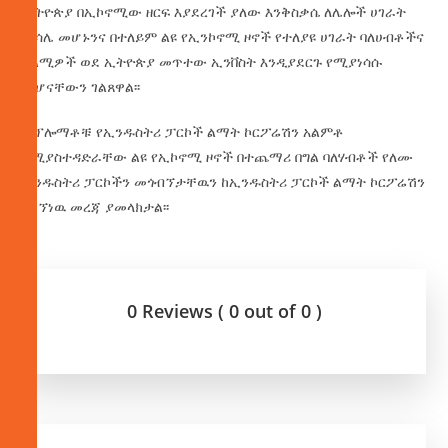
ኢትዮጵያ በኢኮኖሚው ዘርፍ እያደረገች ያለው እንቅስቃሴ ለሌሎች ሀገራት
ምሳሌ መሆኑንና በተለይም ልዩ የኢንኮኖሚ ዞኖች የተለያዩ ሀገራት ባለሀብቶችና
አልሚዎች ወደ ኢትዮጵያ መጥተው ኢንቨስት እንዲያደርጉ የሚያነሳሱ
መሆናቸውን ገልጸዋል፡፡
ዲፕሎማቶቹ የኢንዱስትሪ ፓርኮች ልማት ኮርፖሬሽን አልምቶ
ከሚያስተዳድራቸው ልዩ የኢኮኖሚ ዞኖች በተጨማሪ በግል ባለሃብቶች የለሙ
ኢንዱስትሪ ፓርኮችን መጎብኘታቸዉን ከኢንዱስትሪ ፓርኮች ልማት ኮርፖሬሽን
ያገኘነዉ መረጃ ያመላክታል፡፡
0 Reviews ( 0 out of 0 )