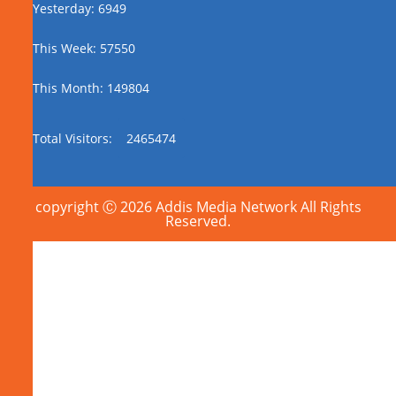
Yesterday: 6949
This Week: 57550
This Month: 149804
Total Visitors:
2465474
copyright Ⓒ 2026 Addis Media Network All Rights
Reserved.