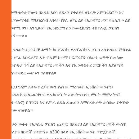
ተቀማጭነታቸውን በአዲስ አበባ ያደረጉ የተለያዩ ሀገራት አምባሳደሮች እና
የዲፕሎማቲክ ማህበረሰብ አባላት የቦሌ ለሚ ልዩ የኢኮኖሚ ዞን፣ የቂሊንጦ ልዩ
ኢኮኖሚ ዞን፣ እንዲሁም የኢንፎርሜሽን ኮሙኒኬሽን ቴክኖሎጅ ፓርክን
ጎብኝተዋል።
በኢንዱስትሪ ፓርኮች ልማት ኮርፖሬሽን የኦፕሬሽንና ፓርክ አስተዳደር ምክትል
ዋና ሥራ አስፈጻሚ አቶ ፍጹም ከተማ ኮርፖሬሽኑ በአሁኑ ወቅት በመላው
ኢትዮጵያ 14 ልዩ የኢኮኖሚ ዞኖችን እና የኢንዱስትሪ ፓርኮችን እያለማና
እያስተዳደረ መሆኑን ገልጸዋል፡፡
እነዚህ ዓለም አቀፍ ደረጃቸውን የጠበቁ ማዕከላት ኢንቨስትመንትን፣
ኢንዱስትሪያላይዜሽንን፣ የኤክስፖርት እድገትን፣ተኪ ምርት ማምረትን፤
የቴክኖሎጂ ሽግግርን እና የሥራ ዕድል ፈጠራን ለማበረታታት ታስበው የተገነቡ
ናቸው ብለዋል።
በአሁኑ ወቅት የአይሲቲ ፓርክን ጨምሮ በእነዚህ ልዩ የኢኮኖሚ ዞኖች ውስጥ
በተለያዩ ዘርፎች የተሰማሩ ከ300 በላይ የኢንቨስትመንት ፕሮጀክቶች