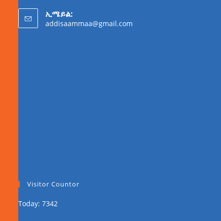
ኢሜይል:
addisaammaa@gmail.com
Visitor Countor
Today: 7342