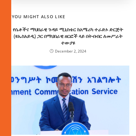
YOU MIGHT ALSO LIKE
የሴቶችና ማህበራዊ ጉዳይ ሚኒስቴር ከአሜሪካ ተራድኦ ድርጅት
(ዩኤስአይዲ) ጋር በማህበራዊ ዘርፎች ላይ በትብብር ለመሥራት
ተውያዩ
December 2, 2024