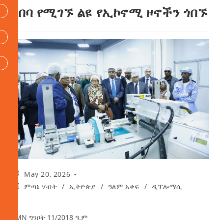
አበባ የሚገኙ ልዩ የኢኮኖሚ ዞኖችን ጎበኙ
May 20, 2026
ምጣኔ ሃብት
/
ኢትዮጵያ
/
ዓለም አቀፍ
/
ዲፕሎማሲ
AMN ግንቦት 11/2018 ዓ.ም