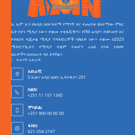
ኤ ኤም ኤን በአዲስ አበባ ከተማ የማገኝ እና ተጠሪነቱ ለከተማው ምክር
ቤት የሆነ ሚዲያ ነው። ተቋሙ የቴሌቪዥን፣ የFM ሬዲዮ፣ የህትመት እና
የተለያዩ ዲጂታል ሚዲያ ፕላትፎርሞች ባለቤት ነው። ተቋሙ በ2023
ሜትሮፖሊታን የሚዲያ ተቋም የመሆን ራዕይ ሰንቆ የይዘት
ስራዎችን በመስራት ላይ ይገኛል።
የመገኛ አድራሻ
አድራሻ:
5 ኪሎ፣ አዲስ አበባ፣ ኢትዮጵያ፣ 251
ስልክ:
+251 11 157 1345
ሞባይል:
+251 900 00 00 00
ፋክስ:
621-254-2147