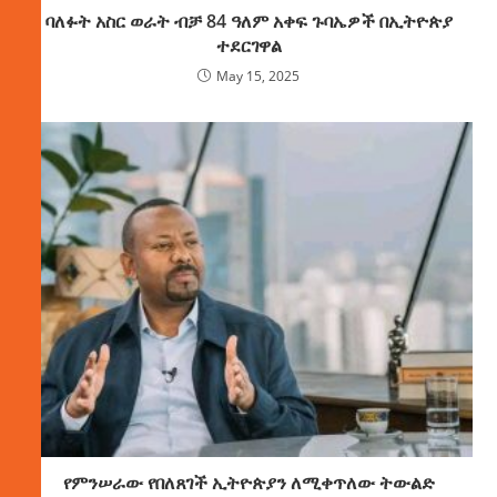
ባለፉት አስር ወራት ብቻ 84 ዓለም አቀፍ ጉባኤዎች በኢትዮጵያ
ተደርገዋል
May 15, 2025
የምንሠራው የበለጸገች ኢትዮጵያን ለሚቀጥለው ትውልድ