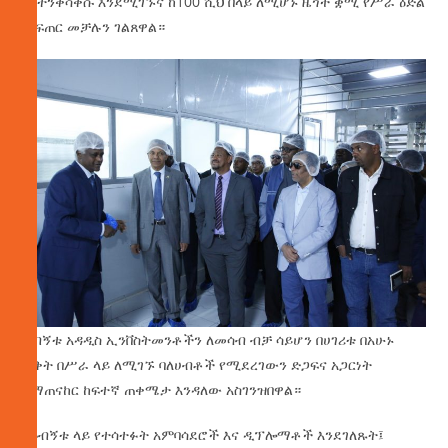
እየተንቀሳቀሱ እንደሚገኙና ከ100 ሺህ በላይ ለሚሆኑ ዜጎች ቋሚ የሥራ ዕድል
መፍጠር መቻሉን ገልጸዋል።
ጉብኝቱ አዳዲስ ኢንቨስትመንቶችን ለመሳብ ብቻ ሳይሆን በሀገሪቱ በአሁኑ
ወቅት በሥራ ላይ ለሚገኙ ባለሀብቶች የሚደረገውን ድጋፍና አጋርነት
ለማጠናከር ከፍተኛ ጠቀሜታ እንዳለው አስገንዝበዋል።
በጉብኝቱ ላይ የተሳተፉት አምባሳደሮች እና ዲፕሎማቶች እንደገለጹት፤