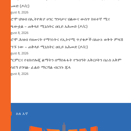
አሕመድ (ዶ/ር)
August 8, 2026
የኦሮሞ ህዝብ በኢትዮጵያ ሀገር ግንባታና ህልውና ውስጥ ከፍተኛ ሚና
ተጫውቷል – ጠቅላይ ሚኒስትር ዐቢይ አሕመድ (ዶ/ር)
August 8, 2026
የኦሮሞ ሕዝብ የዘመናት የማንነትና የኢኮኖሚ ጥያቄዎች በአሁኑ ወቅት ምላሽ
እያገኙ ነው – ጠቅላይ ሚኒስትር ዐቢይ አሕመድ (ዶ/ር)
August 8, 2026
የምርምርና የቴክኖሎጂ ልማትን በማስፋፋት የግብዓት አቅርቦትን በራስ አቅም
ማሳደግ ይገባል- ፊልድ ማርሻል ብርሃኑ ጁላ
August 8, 2026
ስለ እኛ