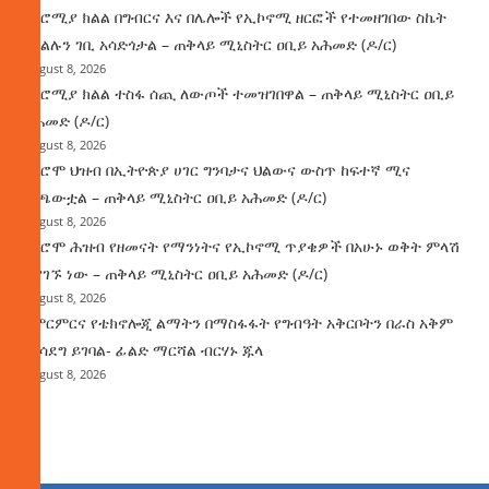
በኦሮሚያ ክልል በግብርና እና በሌሎች የኢኮኖሚ ዘርፎች የተመዘገበው ስኬት
የክልሉን ገቢ አሳድጎታል – ጠቅላይ ሚኒስትር ዐቢይ አሕመድ (ዶ/ር)
August 8, 2026
በኦሮሚያ ክልል ተስፋ ሰጪ ለውጦች ተመዝገበዋል – ጠቅላይ ሚኒስትር ዐቢይ
አሕመድ (ዶ/ር)
August 8, 2026
የኦሮሞ ህዝብ በኢትዮጵያ ሀገር ግንባታና ህልውና ውስጥ ከፍተኛ ሚና
ተጫውቷል – ጠቅላይ ሚኒስትር ዐቢይ አሕመድ (ዶ/ር)
August 8, 2026
የኦሮሞ ሕዝብ የዘመናት የማንነትና የኢኮኖሚ ጥያቄዎች በአሁኑ ወቅት ምላሽ
እያገኙ ነው – ጠቅላይ ሚኒስትር ዐቢይ አሕመድ (ዶ/ር)
August 8, 2026
የምርምርና የቴክኖሎጂ ልማትን በማስፋፋት የግብዓት አቅርቦትን በራስ አቅም
ማሳደግ ይገባል- ፊልድ ማርሻል ብርሃኑ ጁላ
August 8, 2026