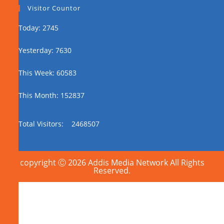
Visitor Countor
Today: 2745
Yesterday: 7630
This Week: 60583
This Month: 152837
Total Visitors:
2468507
copyright Ⓒ 2026 Addis Media Network All Rights
Reserved.