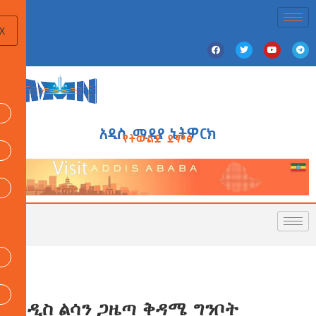
X
አዲስ ሚዲያ ኔትዎርክ
የትውልድ ድምፅ
አዲስ ልሳን ጋዜጣ ቅዳሜ ግንቦት