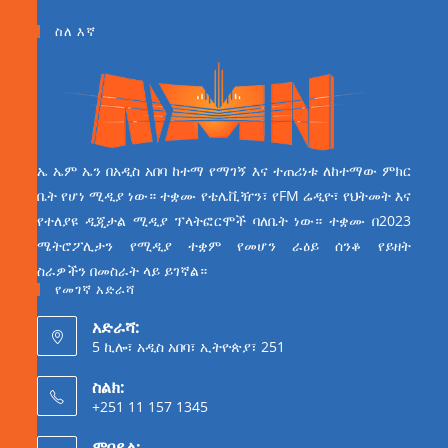
ስለ እኛ
ኤ ኤም ኤን በአዲስ አበባ ከተማ የማገኝ እና ተጠሪነቱ ለከተማው ምክር
ቤት የሆነ ሚዲያ ነው። ተቋሙ የቴሌቪዥን፣ የFM ሬዲዮ፣ የህትመት እና
የተለያዩ ዲጂታል ሚዲያ ፕላትፎርሞች ባለቤት ነው። ተቋሙ በ2023
ሜትሮፖሊታን የሚዲያ ተቋም የመሆን ራዕይ ሰንቆ የይዘት
ስራዎችን በመስራት ላይ ይገኛል።
የመገኛ አድራሻ
አድራሻ:
5 ኪሎ፣ አዲስ አበባ፣ ኢትዮጵያ፣ 251
ስልክ:
+251 11 157 1345
ሞባይል: