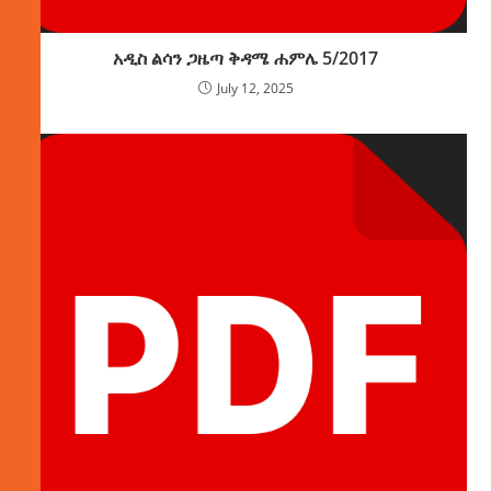
አዲስ ልሳን ጋዜጣ ቅዳሜ ሐምሌ 5/2017
July 12, 2025