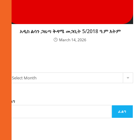
አዲስ ልሳን ጋዜጣ ቅዳሜ መጋቢት 5/2018 ዓ.ም እትም
March 14, 2026
ክምችት
Select Month
ፈልግ
ፈልግ
ዜና