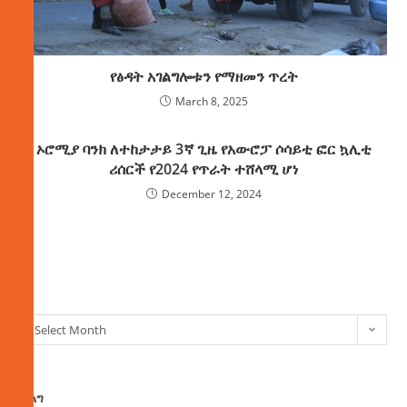
የፅዳት አገልግሎቱን የማዘመን ጥረት
March 8, 2025
ኦሮሚያ ባንክ ለተከታታይ 3ኛ ጊዜ የአውሮፓ ሶሳይቲ ፎር ኳሊቲ
ሪሰርች የ2024 የጥራት ተሸላሚ ሆነ
December 12, 2024
ክምችት
Select Month
ፈልግ