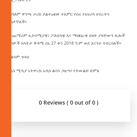
• በዓለም ዋንጫ ታሪክ ያልተጠበቀ ተአምር የሰሩ የአፍሪካ ሀገራትን
ታስቃኛለች፡፡
በተጨማሪም ኢኮኖሚያዊ፣ ፖለቲካዊ እና ማህበራዊ ይዘት ያላቸውን ሌሎች
ዘገባዎች አካትታ ቅዳሜ ሰኔ 27 ቀን 2018 ዓ.ም ወደ እናንተ ትደርሳለች፡፡
መልካም ንባብ
አዲስ ሚዲያ ኔትዎርክ አዲስ ልሳን ጋዜጣ፤ የትውልድ ድምፅ
0 Reviews ( 0 out of 0 )