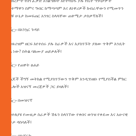
• በክረምት የበጎ ፈቃድ አገልግሎት እየተካሄዱ ያሉ የቤት ግንባታዎች
የከተማዋን ስምና ግብር ከማጣጣም እና ለነዋሪዎች ክብራቸውን የሚመጥን
ምቹ ሁኔታ ከመፍጠር አንፃር ስላላቸው ጠቀሜታ ታስቃኛለች፤
በአንኳር ጉዳይ
• በቱሪዝም ዘርፍ እየተሰሩ ያሉ ስራዎች እና እያስገኙት ያለው ጥቅም እንዴት
ያለ ነው? ስትል ባለሙያ ጠይቃለች፤
የጠዋት ፀሐይ
• ልጆች ችግኝ መትከል የሚያስገኘውን ጥቅም እንዲገነዘቡ የሚያስችል ምክር
ከሌሎች አዝናኝ መረጃዎች ጋር ይዛለች፤
በመዝናኛ
• በተለያዩ የሙዚቃ ስራዎች ሽፋን ስላገኘው የቀበና ወንዝ የቀደመ እና አሁናዊ
ገጽታ ዳስሳለች፤
በስፖርት