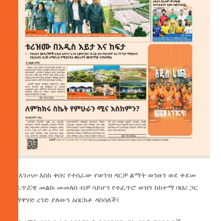
· ከእንጦጦ እስከ ቀበና የተሰራው የወንዝ ዳርቻ ልማት ወንዙን ወደ ቀደመ
ተፈጥሯዊ መልኩ መመለስ ብቻ ሳይሆን የተፈጥሮ ወዝን ከከተማ ባህሪ ጋር
በማዋሃድ ረገድ ያለውን አበርክቶ ዳስሳለች፤