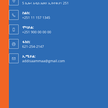
5 ኪሎ፣ አዲስ አበባ፣ ኢትዮጵያ፣ 251
ስልክ:
+251 11 157 1345
ሞባይል:
+251 900 00 00 00
ፋክስ:
621-254-2147
ኢሜይል:
addisaammaa@gmail.com