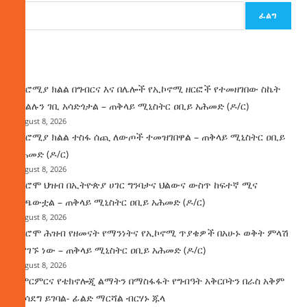
ፈልግ
ዜና
በኦሮሚያ ክልል በግብርና እና በሌሎች የኢኮኖሚ ዘርፎች የተመዘገበው ስኬት
የክልሉን ገቢ አሳድጎታል – ጠቅላይ ሚኒስትር ዐቢይ አሕመድ (ዶ/ር)
August 8, 2026
በኦሮሚያ ክልል ተስፋ ሰጪ ለውጦች ተመዝገበዋል – ጠቅላይ ሚኒስትር ዐቢይ
አሕመድ (ዶ/ር)
August 8, 2026
የኦሮሞ ህዝብ በኢትዮጵያ ሀገር ግንባታና ህልውና ውስጥ ከፍተኛ ሚና
ተጫውቷል – ጠቅላይ ሚኒስትር ዐቢይ አሕመድ (ዶ/ር)
August 8, 2026
የኦሮሞ ሕዝብ የዘመናት የማንነትና የኢኮኖሚ ጥያቄዎች በአሁኑ ወቅት ምላሽ
እያገኙ ነው – ጠቅላይ ሚኒስትር ዐቢይ አሕመድ (ዶ/ር)
August 8, 2026
የምርምርና የቴክኖሎጂ ልማትን በማስፋፋት የግብዓት አቅርቦትን በራስ አቅም
ማሳደግ ይገባል- ፊልድ ማርሻል ብርሃኑ ጁላ