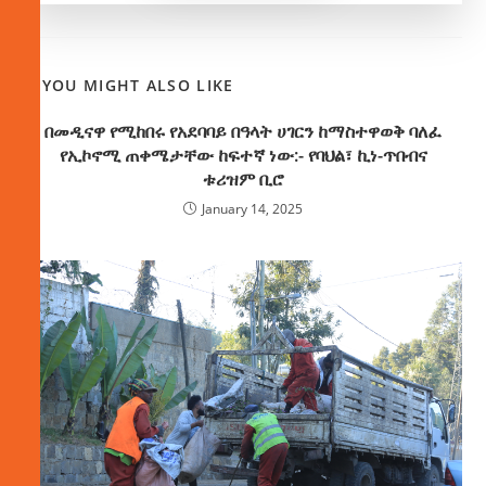
YOU MIGHT ALSO LIKE
በመዲናዋ የሚከበሩ የአደባባይ በዓላት ሀገርን ከማስተዋወቅ ባለፈ
የኢኮኖሚ ጠቀሜታቸው ከፍተኛ ነው:- የባህል፣ ኪነ-ጥበብና
ቱሪዝም ቢሮ
January 14, 2025