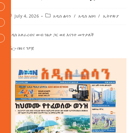
July 4, 2026
አዲስ ልሳን
/
አዲስ አበባ
/
ኢትዮጵያ
ከአዲስ አቀራረብና ውብ ገፅታ ጋር ወደ እናንተ መጥታለች
በዜና ገፆቿ