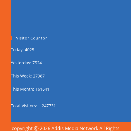
Visitor Countor
Today: 4025
Yesterday: 7524
This Week: 27987
This Month: 161641
Total Visitors:
2477311
copyright Ⓒ 2026 Addis Media Network All Rights