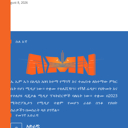
August 8, 2026
ስለ እኛ
ኤ ኤም ኤን በአዲስ አበባ ከተማ የማገኝ እና ተጠሪነቱ ለከተማው ምክር
ቤት የሆነ ሚዲያ ነው። ተቋሙ የቴሌቪዥን፣ የFM ሬዲዮ፣ የህትመት እና
የተለያዩ ዲጂታል ሚዲያ ፕላትፎርሞች ባለቤት ነው። ተቋሙ በ2023
ሜትሮፖሊታን የሚዲያ ተቋም የመሆን ራዕይ ሰንቆ የይዘት
ስራዎችን በመስራት ላይ ይገኛል።
የመገኛ አድራሻ
አድራሻ: