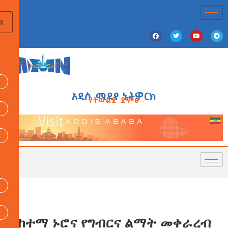
X
አዲስ ሚዲያ ኔትዎርክ
የትውልድ ድምፅ
የከተማ ኑሮና የግብርና ልማት መቀራረብ