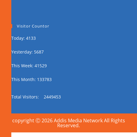
Visitor Countor
Today: 4133
Yesterday: 5687
This Week: 41529
This Month: 133783
Total Visitors:
2449453
copyright Ⓒ 2026 Addis Media Network All Rights
Reserved.