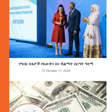
የግብር ከፋዮች የእውቅና እና ሽልማት ስርዓት ዓላማ
October 11, 2024