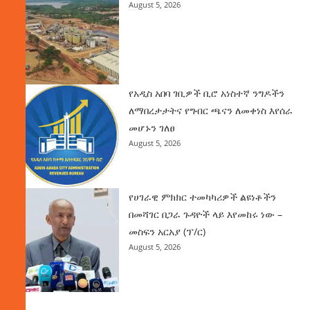
August 5, 2026
የአዲስ አበባ ገቢዎች ቢሮ አነስተኛ ንግዶችን
ለማበረታታትና የግብር ጫናን ለመቀነስ እየሰራ
መሆኑን ገለፀ
August 5, 2026
የሀገራዊ ምክክር ተመካካሪዎች ልዩነቶችን
በመሻገር በጋራ ጉዳዮች ላይ እየመከሩ ነው –
መስፍን አርአያ (ፕ/ር)
August 5, 2026