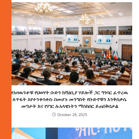
የአዛዉንቶቹ የህወሃት ቡድን ከሻዕቢያ ሃይሎች ጋር ግንባር ፈጥረዉ
ለጥፋት እየተንቀሳቀሱ በመሆኑ መንግስት የቡድኖቹን እንቅስቃሴ
መግታት እና የሃገር ሉአላዊነትን ማስከበር ይጠበቅበታል
October 28, 2025