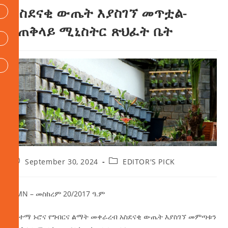
አስደናቂ ውጤት እያስገኘ መጥቷል-
የጠቅላይ ሚኒስትር ጽህፈት ቤት
September 30, 2024
EDITOR'S PICK
AMN – መስከረም 20/2017 ዓ.ም
የከተማ ኑሮና የግብርና ልማት መቀራረብ አስደናቂ ውጤት እያስገኘ መምጣቱን