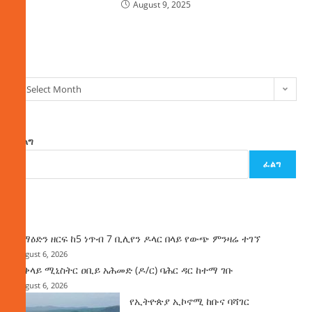
August 9, 2025
ክምችት
Select Month
ፈልግ
ፈልግ
ዜና
ከማዕድን ዘርፍ ከ5 ነጥብ 7 ቢሊየን ዶላር በላይ የውጭ ምንዛሬ ተገኘ
August 6, 2026
ጠቅላይ ሚኒስትር ዐቢይ አሕመድ (ዶ/ር) ባሕር ዳር ከተማ ገቡ
August 6, 2026
የኢትዮጵያ ኢኮኖሚ ከቡና ባሻገር