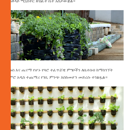
የጠቅላይ ሚኒስትር ጽህፈት ቤት አስታውቋል።
ትኩስ
እና ጤናማ የሆኑ የጓሮ ተፈጥሯዊ ምግቦችን ለቤተሰብ ከማስገኘት
ጀምሮ አዲስ ተጨማሪ የገቢ ምንጭ እስከመሆን መድረሱ ተገልጿል።