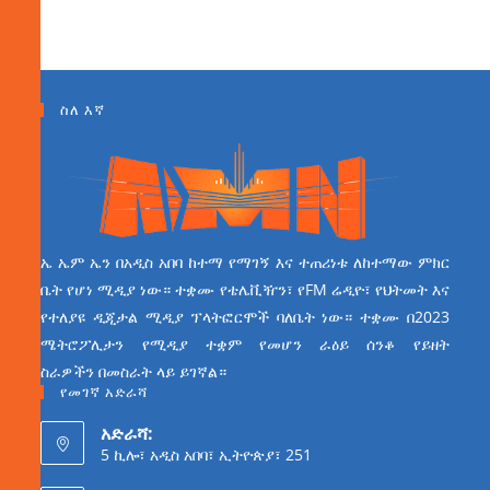
ስለ እኛ
ኤ ኤም ኤን በአዲስ አበባ ከተማ የማገኝ እና ተጠሪነቱ ለከተማው ምክር
ቤት የሆነ ሚዲያ ነው። ተቋሙ የቴሌቪዥን፣ የFM ሬዲዮ፣ የህትመት እና
የተለያዩ ዲጂታል ሚዲያ ፕላትፎርሞች ባለቤት ነው። ተቋሙ በ2023
ሜትሮፖሊታን የሚዲያ ተቋም የመሆን ራዕይ ሰንቆ የይዘት
ስራዎችን በመስራት ላይ ይገኛል።
የመገኛ አድራሻ
አድራሻ:
5 ኪሎ፣ አዲስ አበባ፣ ኢትዮጵያ፣ 251