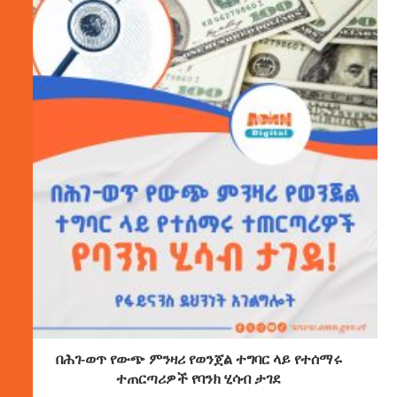
በሕገ-ወጥ የውጭ ምንዛሪ የወንጀል ተግባር ላይ የተሰማሩ
ተጠርጣሪዎች የባንክ ሂሳብ ታገደ