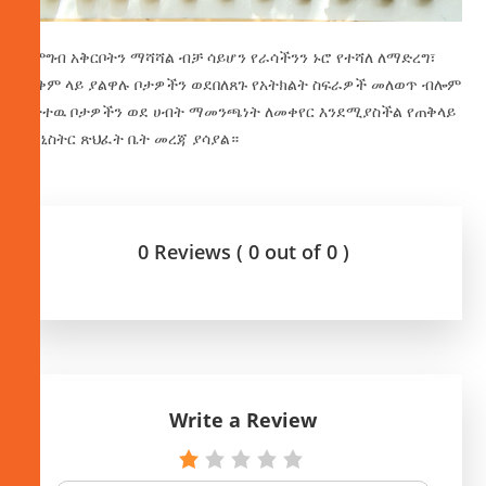
የምግብ አቅርቦትን ማሻሻል ብቻ ሳይሆን የራሳችንን ኑሮ የተሻለ ለማድረግ፣
ጥቅም ላይ ያልዋሉ ቦታዎችን ወደበለጸጉ የአትክልት ስፍራዎች መለወጥ ብሎም
የተተዉ ቦታዎችን ወደ ሀብት ማመንጫነት ለመቀየር እንደሚያስችል የጠቅላይ
ሚኒስትር ጽህፈት ቤት መረጃ ያሳያል።
0 Reviews ( 0 out of 0 )
Write a Review