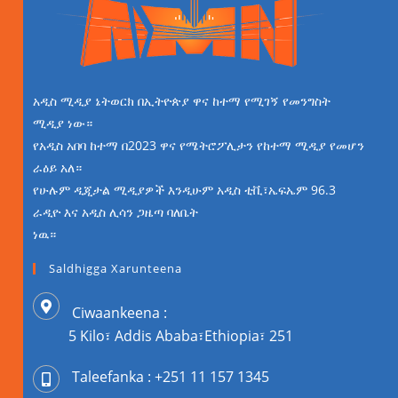
አዲስ ሚዲያ ኔትወርክ በኢትዮጵያ ዋና ከተማ የሚገኝ የመንግስት
ሚዲያ ነው።
የአዲስ አበባ ከተማ በ2023 ዋና የሜትሮፖሊታን የከተማ ሚዲያ የመሆን
ራዕይ አለ።
የሁሉም ዲጂታል ሚዲያዎች እንዲሁም አዲስ ቲቪ፣ኤፍኤም 96.3
ራዲዮ እና አዲስ ሊሳን ጋዜጣ ባለቤት
ነዉ።
Saldhigga Xarunteena
Ciwaankeena :
5 Kilo፣ Addis Ababa፣Ethiopia፣ 251
Taleefanka : +251 11 157 1345