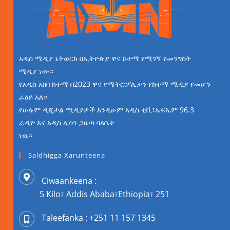
አዲስ ሚዲያ ኔትወርክ በኢትዮጵያ ዋና ከተማ የሚገኝ የመንግስት
ሚዲያ ነው።
የአዲስ አበባ ከተማ በ2023 ዋና የሜትሮፖሊታን የከተማ ሚዲያ የመሆን
ራዕይ አለ።
የሁሉም ዲጂታል ሚዲያዎች እንዲሁም አዲስ ቲቪ፣ኤፍኤም 96.3
ራዲዮ እና አዲስ ሊሳን ጋዜጣ ባለቤት
ነዉ።
Saldhigga Xarunteena
Ciwaankeena :
5 Kilo፣ Addis Ababa፣Ethiopia፣ 251
Taleefanka : +251 11 157 1345