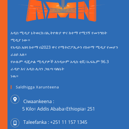
አዲስ ሚዲያ ኔትወርክ በኢትዮጵያ ዋና ከተማ የሚገኝ የመንግስት
ሚዲያ ነው።
የአዲስ አበባ ከተማ በ2023 ዋና የሜትሮፖሊታን የከተማ ሚዲያ የመሆን
ራዕይ አለ።
የሁሉም ዲጂታል ሚዲያዎች እንዲሁም አዲስ ቲቪ፣ኤፍኤም 96.3
ራዲዮ እና አዲስ ሊሳን ጋዜጣ ባለቤት
ነዉ።
Saldhigga Xarunteena
Ciwaankeena :
5 Kilo፣ Addis Ababa፣Ethiopia፣ 251
Taleefanka : +251 11 157 1345