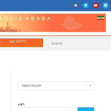
የዜና ክምችት
ክምችት
Select Month
ፈልግ