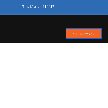
This Month: 134437
Total Visitors:
2450107
እሺ፤ እስማማለሁ