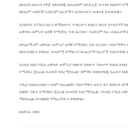
በአፍሪካ ዘመኑን የዋጀ ቴክኖሎጂ በመጠቀም በተደራጀ መንገድ በብቃት የ
በሁሉም መስኮች የሪፎርም ስራዎችን ሲያከናውን መቆየቱ ይታወቃል።
እንደሀገር የፖሊስ ስራን ለማዘመንና ተገቢውን ክብርና ከፍታ እንዲያገኝ በ
ጠቅላይ መምሪያ አዛዥ ኮሚሽነር ጌቱ አርጋው፣ የሪፎርም ስራ መስራታቸ
በተጨማሪም ጠቅላይ መምሪያ አዛዥ ኮሚሽነር ጌቱ አርጋው፣ የከተማዋን ሰ
ህብረተሰቡን የሰላሙ ተጠቃሚ ለማድረግ ውጤታማ ስራዎች ተሰርተዋል 
የአዲስ አበባ ፖሊስ ጠቅላይ መምሪያ ባለፉት የለውጥ ዓመታት የህብረተሰቡ
ኮሚሽነር ጀኔራል ደመላሽ ገብረሚካኤል፣ ኮምሽኑ በቴክኖሎጂ እራሱን ከህብ
ፖሊስ የህብረተሰቡን ሰላም በመጠበቅ፣ የከተማዋን ጸጥታ እና ደህንነት ለ
አለበት ያሉት ኮሚሽነር ጀኔራል ደመላሽ ገብረሚካኤል፣ የአዲስ ፖሊስ 
ማስቀጠል እንዳለበት ምክራቸውን ለግሰዋል።
በአሸናፊ በላይ