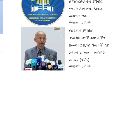
ለማበረታታትና የግብር
ጫናን ለመቀነስ እየሰራ
መሆኑን ገለፀ
August 5, 2026
የሀገራዊ ምክክር
ተመካካሪዎች ልዩነቶችን
በመሻገር በጋራ ጉዳዮች ላይ
እየመከሩ ነው – መስፍን
አርአያ (ፕ/ር)
August 5, 2026