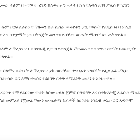
ሚመራ ተቋም በመገንባት ረገድ ከለውጡ ዓመታት በኋላ የአዲስ አበባ ፖሊስ ኮሚሽን
ሁሉም ዘርፍ እራስን የማዘመን ስራ ሲሰራ መቆየቱን ያስታወሱት የአዲስ አበባ ፖሊስ
ው እና ከተቋማት ጋር በቅንጅት መንቀሳቀሳቸው ውጤት ማስገኘቱን ጠቅሰዋል።
ላም ለማረጋገጥ በቴክኖሎጂ የታገዘ የወንጀል ምርመራና የቁጥጥር ስርዓት በመዘርጋት
ብለዋል።
ን ሰላምና ደህንነት ለማረጋገጥ ያከናወናቸው ተግባራት የጎበኙት የፌደራል ፖሊስ
ረተሰቡ ጋር ለማስተሳሰር የሄደበት ርቀት የሚደነቅ መሆኑን አንስተዋል።
ማረጋገጥ የሚያደርገው ጥረት ከሰው ሀይል ጀምሮ በግብዓት እና በቴክኖሎጂ እራሱን ማሳደ
ጠቅላይ መምሪያ የጀመራቸውን ውጤታማ ስራዋች ከሀገሪቱ ነባራዊ ሁኔታ ጋር አጣጥሞ