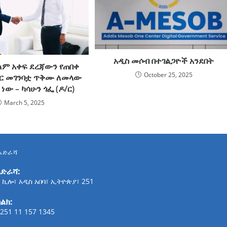
አዲስ መሶብ በተገልጋዮች አንደበት
ለም አቀፍ ደረጃውን የጠበቀ
October 25, 2025
ር መገንባቷ ጥቅሙ ለመላው
ነው – ካሳሁን ጎፌ (ዶ/ር)
March 5, 2025
አድራሻ
አድራሻ:
 ኪሎ፣ አዲስ አበባ፣ ኢትዮጵያ፣ 251
ልክ:
251 11 157 1345