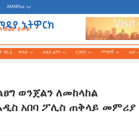
ጂ
AMNPlus
ሚዲያ ኔትዎርክ
የትውልድ ድምፅ
 96.3
ቀጥታ
አዲስ ልሳን
ቢዝነስ
መዝናኛ
ጤና
ልፀግ ወንጀልን ለመከላከል
አሕመድ (ዶ/ር)
ንኛ ተተርጉሞ በቅርቡ
አዲስ አበባ ፖሊስ ጠቅላይ መምሪያ
 3, 2026