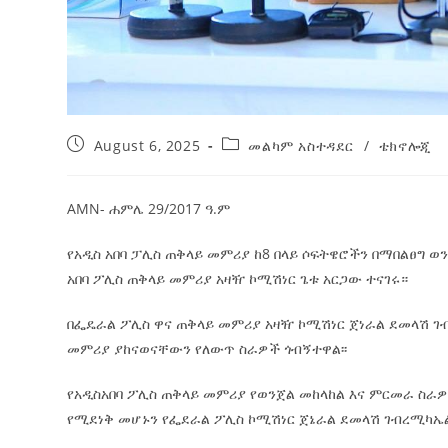
August 6, 2025
መልካም አስተዳደር
/
ቴክኖሎጂ
AMN- ሐምሌ 29/2017 ዓ.ም
የአዲስ አበባ ፓሊስ ጠቅላይ መምሪያ ከ8 በላይ ሶፍትዌሮችን በማበልፀግ 
አበባ ፖሊስ ጠቅላይ መምሪያ አዛዥ ኮሚሽነር ጌቱ አርጋው ተናገሩ።
በፌዴራል ፖሊስ ዋና ጠቅላይ መምሪያ አዛዥ ኮሚሽነር ጀነራል ደመላሽ ገብ
መምሪያ ያከናወናቸውን የለውጥ ስራዎች ጎብኝተዋል፡፡
የአዲስአበባ ፖሊስ ጠቅላይ መምሪያ የወንጀል መከላከል እና ምርመራ ስራዎ
የሚደነቅ መሆኑን የፌደራል ፖሊስ ኮሚሽነር ጀኔራል ደመላሽ ገብረሚካኤል