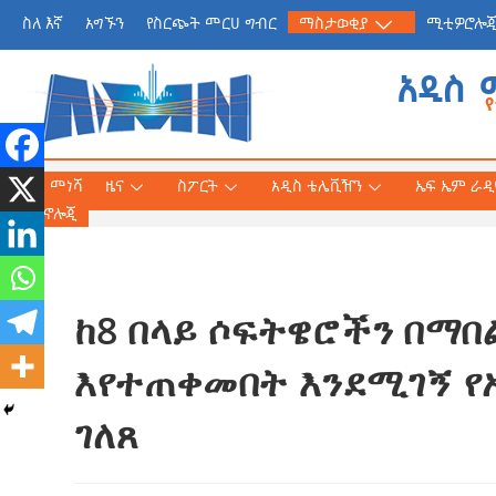
ስለ እኛ
አግኙን
የስርጭት መርሀ ግብር
ማስታወቂያ
ሚቲዎሮሎ
አዲስ 
መነሻ
ዜና
ስፖርት
አዲስ ቴሌቪዥን
ኤፍ ኤም ራዲዮ
ቴክኖሎጂ
ከ8 በላይ ሶፍትዌሮችን በማበ
የጠቅላይ ሚኒስትር ዐቢይ 
«መደመር» መጽሐፍ በቻይ
እየተጠቀመበት እንደሚገኝ የ
ለንባብ ይበቃል
ገለጸ
AmnAdmin
July