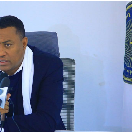
አዲስ ሚዲያ ኔትዎርክ በይዘት ስራዎቹ የሀ
ተቃውሞ የበዛበት የፊፋ አዲሱ እቅድ
ትርክትን በማረም እና የወል ትርክትን በመ
ና
የቤኒን የዲጂታል ትራንስፎርሜሽን እና ኢኖቬሽን
ሃላፊነቱን እየተወጣ ይገኛል
July 30, 2026
ርፍ
ሚኒስትር ማሁና አክፕሎጋን የኢፌዴሪ መሶብ
አገልግሎትን ጎበኙ
AmnAdmin
October 17, 2025
August 5, 2026