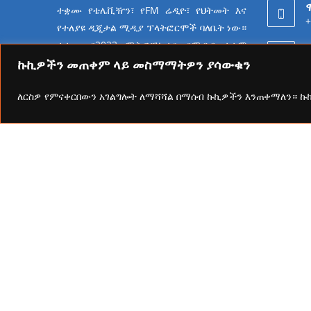
ተቋሙ የቴሌቪዥን፣ የFM ሬዲዮ፣ የህትመት እና
+
የተለያዩ ዲጂታል ሚዲያ ፕላትፎርሞች ባለቤት ነው።
ተቋሙ በ2023 ሜትሮፖሊታን የሚዲያ ተቋም
6
የመሆን ራዕይ ሰንቆ የይዘት
ኩኪዎችን መጠቀም ላይ መስማማትዎን ያሳውቁን
ስራዎችን በመስራት ላይ ይገኛል።
ለርስዎ የምናቀርበውን አገልግሎት ለማሻሻል በማሰብ ኩኪዎችን እንጠቀማለን። 