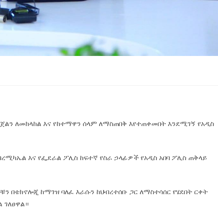
ወንጀልን ለመከላከል እና የከተማዋን ሰላም ለማስጠበቅ እየተጠቀመበት እንደሚገኝ የአዲስ
ረሚካኤል እና የፌደራል ፖሊስ ከፍተኛ የስራ ኃላፊዎች የአዲስ አበባ ፖሊስ ጠቅላይ
ቹን በቴክኖሎጂ ከማገዝ ባለፈ እራሱን ከህብረተሰቡ ጋር ለማስተሳሰር የሄደበት ርቀት
 ገለፀዋል።