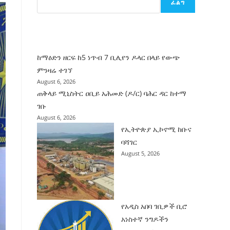
ፈልግ
ሰት
ገንባት
ዜና
ከማዕድን ዘርፍ ከ5 ነጥብ 7 ቢሊየን ዶላር በላይ የውጭ
ምንዛሬ ተገኘ
August 6, 2026
ጠቅላይ ሚኒስትር ዐቢይ አሕመድ (ዶ/ር) ባሕር ዳር ከተማ
ገቡ
August 6, 2026
የኢትዮጵያ ኢኮኖሚ ከቡና
ባሻገር
August 5, 2026
የአዲስ አበባ ገቢዎች ቢሮ
አነስተኛ ንግዶችን