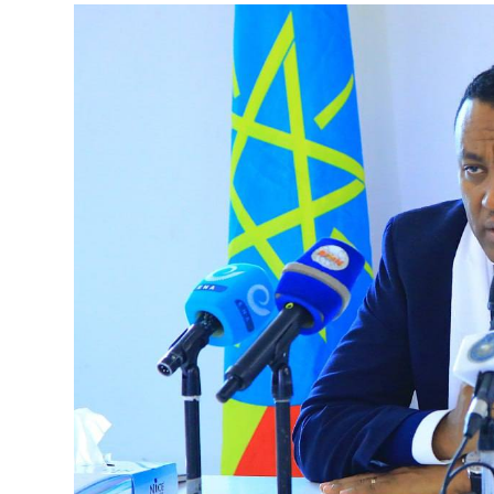
የኢትዮጵያ ኢኮኖሚ ከቡና ባሻገር
August 5, 2026
2ኛው የአዲስ ሚዲያ ኔትዎርክ አመራሮች እ
ሠራተኞች ስፖርት ፌስቲቫል በቴሌቪዥን ዘ
አሸናፊነት ተጠናቀቀ
August 1, 2026