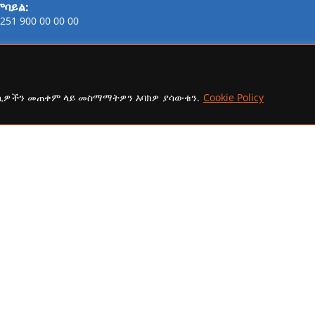
ሞባይል:
251 900 00 00 00
ፋክስ:
21-254-2147
ኢሜይል:
ኩኪዎችን መጠቀም ላይ መስማማትዎን እባክዎ ያሳውቁን.
Cookie Policy
addisaammaa@gmail.com
copyright Ⓒ 2026 Addis Media Network All Rights Reserved.