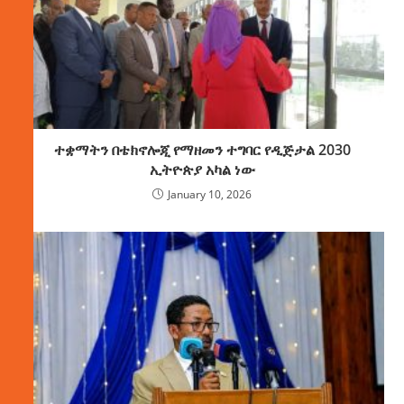
ተቋማትን በቴክኖሎጂ የማዘመን ተግባር የዲጅታል 2030
ኢትዮጵያ አካል ነው
January 10, 2026