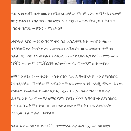
የአዲስ አበባ ዩኒቨርሲቲ በዘርፉ በሚያደርጋቸው ምርምር እና ልማት እንዲሁም
የሰው ኃይልን በማሰልጠን ከስካይዊን ኤሮኖቲክስ ኢንደስትሪ ጋር በትብብር
ለመስራት ዝግጁ መሆኑን ተናግረዋል፡፡
የኢትዮጵያ አየር መንገድ ግሩፕ ዋና ስራ አስፈፃሚ አቶ መስፍን ጣሰው
በበኩላቸው፤ የኢትዮጵያ አየር መንገድ በአቪዬሽን ዘርፍ ያለውን ተሞክሮ
ማካፈል ብቻ ሳይሆን ወደፊት በስካይዊን ኤሮኖቲክስ ኢንደስትሪ የሚመረቱ
ድሮኖችን መጠቀም የሚችልበት ዕድሎች መኖራቸውንም ጠቁመዋል፡፡
በዓለማችን ሀገራት ውጥረት ውስጥ በገቡ ጊዜ ሉዓላዊነታቸውን ለማስከበር
በሚያካሄዷቸው ማናቸውም ኦፕሬሽኖች ላይ የድሮን ቴክኖሎጂ ሚናው እያደገ
መምጣቱን የጠቀሱት የመከላከያ ኢንጂነሪግ ኢንደስትሪ ግሩፕ ዋና ስራ
አስፈፃሚ አቶ ጌታቸው ሃይለማርያም፤ የሀገራችንን ሉዓላዊነት ለማስከበር
ዘርፉን በራስ አቅም በተገቢው መንገድ ለመጠቀም በትብብር ለመስራት
አጋጣሚው ተፈጥሯል ብለዋል፡፡
አነስተኛ እና መካከለኛ ድሮኖችን በማምረት ስራውን የጀመረ ስካይዊን