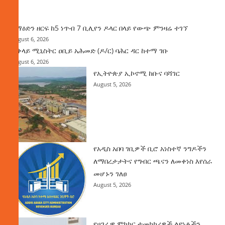
ዜና
ከማዕድን ዘርፍ ከ5 ነጥብ 7 ቢሊየን ዶላር በላይ የውጭ ምንዛሬ ተገኘ
August 6, 2026
ጠቅላይ ሚኒስትር ዐቢይ አሕመድ (ዶ/ር) ባሕር ዳር ከተማ ገቡ
August 6, 2026
የኢትዮጵያ ኢኮኖሚ ከቡና ባሻገር
August 5, 2026
የአዲስ አበባ ገቢዎች ቢሮ አነስተኛ ንግዶችን
ለማበረታታትና የግብር ጫናን ለመቀነስ እየሰራ
መሆኑን ገለፀ
August 5, 2026
የሀገራዊ ምክክር ተመካካሪዎች ልዩነቶችን