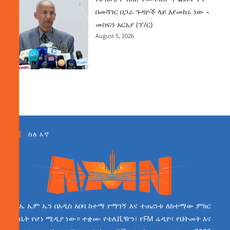
በመሻገር በጋራ ጉዳዮች ላይ እየመከሩ ነው –
መስፍን አርአያ (ፕ/ር)
August 5, 2026
ስለ እኛ
ኤ ኤም ኤን በአዲስ አበባ ከተማ የማገኝ እና ተጠሪነቱ ለከተማው ምክር
ቤት የሆነ ሚዲያ ነው። ተቋሙ የቴሌቪዥን፣ የFM ሬዲዮ፣ የህትመት እና