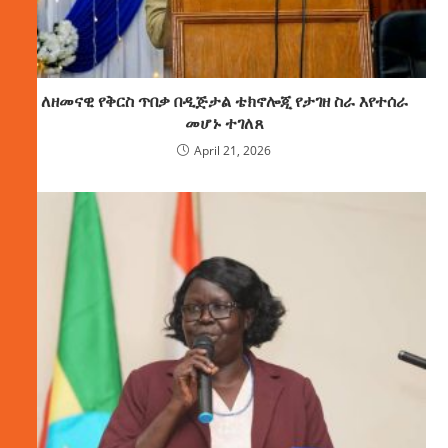
ለዘመናዊ የቅርስ ጥበቃ በዲጅታል ቴክኖሎጂ የታገዘ ስራ እየተሰራ
መሆኑ ተገለጸ
April 21, 2026