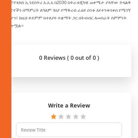
ኤሮኖቲክስ ኢንደስትሪ እ.አ.አ በ2030 ስትራቴጂካዊ ጠቀሜታ ያላቸው ትላልቅ
ድሮኖችን በማምረት ለዓለም ገበያ የማቅረብ ራዕይ ሰንቆ እየተንቀሳቀሰ የሚገኝ
ሲሆን፤ ከዚህ ቀደምም ከተለያዩ ተቋማት ጋር በትብብር ለመስራት ስምምነት
ፈጽሟል።
0 Reviews ( 0 out of 0 )
Write a Review