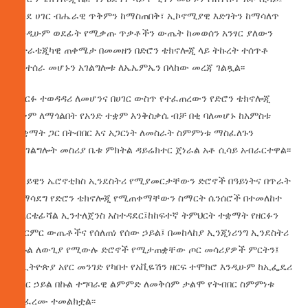
እንደ ሀገር ብሔራዊ ጥቅምን ከማስጠበቅ፣ ኢኮኖሚያዊ እድገትን ከማሳለጥ
እንዲሁም ወደፊት የሚቃጡ ጥቃቶችን ውጤት ከመወሰን አንፃር ያለውን
ስትራቴጂካዊ ጠቀሜታ በመመዘን በድሮን ቴክኖሎጂ ላይ ትኩረት ተሰጥቶ
እየተሰራ መሆኑን አገልግሎቱ ለኤኤምኤን በላከው መረጃ ገልጿል፡፡
በዘርፉ ተወዳዳሪ ለመሆንና በሀገር ውስጥ የተፈጠረውን የድሮን ቴክኖሎጂ
ዐቅም ለማጎልበት የአንድ ተቋም እንቅስቃሴ ብቻ በቂ ባለመሆኑ ከአምስቱ
ተቋማት ጋር በትብበር እና አጋርነት ለመስራት ስምምነቱ ማስፈለጉን
የአገልግሎት መስሪያ ቤቱ ምክትል ዳይሬክተር ጀነራል አቶ ሲሳይ አብራርተዋል፡፡
ስካይዊን ኤሮኖቲክስ ኢንደስትሪ የሚያመርታቸውን ድሮኖች በዓይነትና በጥራት
ለማሳደግ የድሮን ቴክኖሎጂ የሚጠቀማቸውን ስማርት ሴንሰሮች በተመለከተ
ከአርቴፊሻል ኢንተለጀንስ አስተዳደር፤ከከፍተኛ ትምህርት ተቋማት የዘርፉን
ምርምር ውጤቶችና የሰለጠነ የሰው ኃይል፤ በመከላከያ ኢንጂነሪንግ ኢንደስትሪ
በኩል ለውጊያ የሚውሉ ድሮኖች የሚታጠቋቸው ጦር መሳሪያዎች ምርትን፤
ከኢትዮጵያ አየር መንገድ የካበተ የአቪዬሽን ዘርፍ ተሞክሮ እንዲሁም ከኢፌዴሪ
አየር ኃይል በኩል ተግባራዊ ልምምድ ለመቅሰም ታልሞ የትብበር ስምምነቱ
መፈረሙ ተመልክቷል፡፡