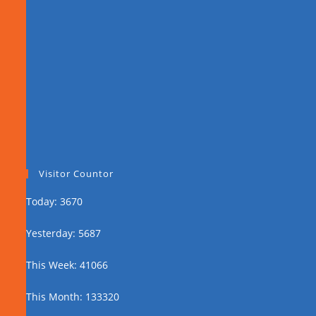
Visitor Countor
Today: 3670
Yesterday: 5687
This Week: 41066
This Month: 133320