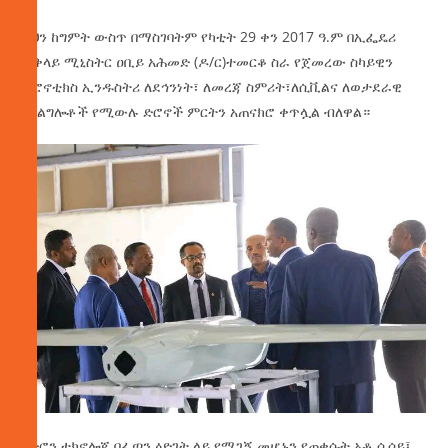
ይህን ከግምት ውስጥ በማስገባትም የካቲት 29 ቀን 2017 ዓ.ም በኢፌዴሪ
ጠቅላይ ሚኒስትር ዐቢይ አሕመድ (ዶ/ር)ተመርቆ ስራ የጀመረው ስካይዊን
ኤሮኖቲክስ ኢንዱስትሪ ለደኅንነት፣ ለመረጃ ስምሪት፣ለሲቪልና ለወታደራዊ
አገልግሎቶች የሚውሉ ድሮኖች ምርትን አጠናክሮ ቀጥሏል ብለዋል።
የድሮን ቴክኖሎጂ በፈጣን ዕድገት ላይ የሚገኝ መሆኑን የጠቀሱት አቶ ሲሳይ፤