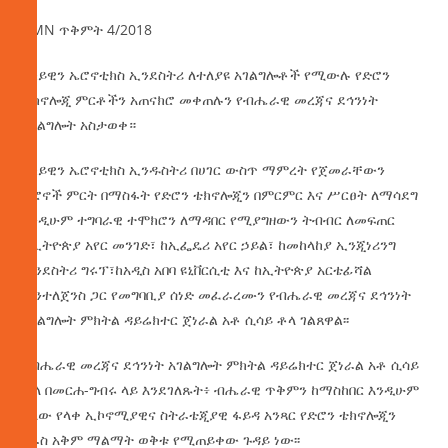
AMN ጥቅምት 4/2018
ስካይዊን ኤሮኖቲክስ ኢንደስትሪ ለተለያዩ አገልግሎቶች የሚውሉ የድሮን
ቴክኖሎጂ ምርቶችን አጠናክሮ መቀጠሉን የብሔራዊ መረጃና ደኅንነት
አገልግሎት አስታወቀ።
ስካይዊን ኤሮኖቲክስ ኢንዱስትሪ በሀገር ውስጥ ማምረት የጀመራቸውን
ድሮኖች ምርት በማስፋት የድሮን ቴክኖሎጂን በምርምር እና ሥርፀት ለማሳደግ
እንዲሁም ተግባራዊ ተሞክሮን ለማዳበር የሚያግዘውን ትብብር ለመፍጠር
ከኢትዮጵያ አየር መንገድ፣ ከኢፌዴሪ አየር ኃይል፣ ከመከላከያ ኢንጂነሪንግ
ኢንደስትሪ ግሩፕ፣ከአዲስ አበባ ዩኒቨርሲቲ እና ከኢትዮጵያ አርቴፊሻል
ኢንተለጀንስ ጋር የመግባቢያ ሰነድ መፈራረሙን የብሔራዊ መረጃና ደኅንነት
አገልግሎት ምክትል ዳይሬክተር ጀነራል አቶ ሲሳይ ቶላ ገልጸዋል፡፡
የብሔራዊ መረጃና ደኅንነት አገልግሎት ምክትል ዳይሬክተር ጀነራል አቶ ሲሳይ
ቶላ በመርሐ-ግብሩ ላይ እንደገለጹት፥ ብሔራዊ ጥቅምን ከማስከበር እንዲሁም
ካለው የላቀ ኢኮኖሚያዊና ስትራቴጂያዊ ፋይዳ አንጻር የድሮን ቴክኖሎጂን
በራስ አቅም ማልማት ወቅቱ የሚጠይቀው ጉዳይ ነው፡፡