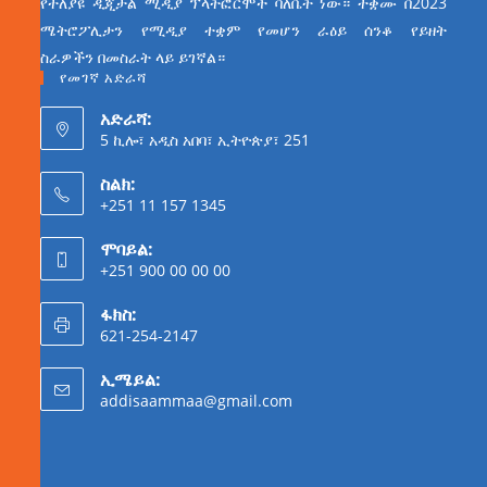
የተለያዩ ዲጂታል ሚዲያ ፕላትፎርሞች ባለቤት ነው። ተቋሙ በ2023
ሜትሮፖሊታን የሚዲያ ተቋም የመሆን ራዕይ ሰንቆ የይዘት
ስራዎችን በመስራት ላይ ይገኛል።
የመገኛ አድራሻ
አድራሻ:
5 ኪሎ፣ አዲስ አበባ፣ ኢትዮጵያ፣ 251
ስልክ:
+251 11 157 1345
ሞባይል:
+251 900 00 00 00
ፋክስ:
621-254-2147
ኢሜይል:
addisaammaa@gmail.com