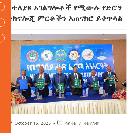
ለተለያዩ አገልግሎቶች የሚውሉ የድሮን
ቴክኖሎጂ ምርቶችን አጠናክሮ ይቀጥላል
October 15, 2025
ሳይቴክ
/
ቴክኖሎጂ