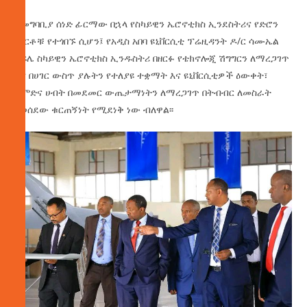
ከመግባቢያ ሰነድ ፊርማው በኋላ የስካይዊን ኤሮኖቲክስ ኢንደስትሪና የድሮን
ምርቶቹ የተጎበኙ ሲሆን፤ የአዲስ አበባ ዩኒቨርሲቲ ፕሬዚዳንት ዶ/ር ሳሙኤል
ክፍሌ ስካይዊን ኤሮኖቲክስ ኢንዱስትሪ በዘርፉ የቴክኖሎጂ ሽግግርን ለማረጋገጥ
እና በሀገር ውስጥ ያሉትን የተለያዩ ተቋማት እና ዩኒቨርሲቲዎች ዕውቀት፣
ልምድና ሀብት በመደመር ውጤታማነትን ለማረጋገጥ በትብብር ለመስራት
የወሰደው ቁርጠኝነት የሚደነቅ ነው ብለዋል፡፡