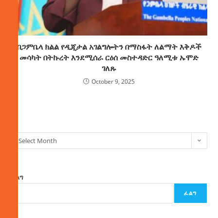
በጋምቤላ ክልል የዲጂታል አገልግሎትን በማስፋት ለልማት እቅዶች
መሳካት በትኩረት እንደሚሰራ ርዕሰ መስተዳድር ዓለሚቱ ኡሞድ
ገለጹ
October 9, 2025
ክምችት
Select Month
ፈልግ
ፈልግ