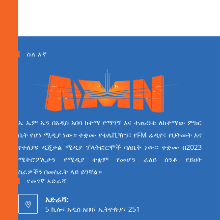
ስለ እኛ
ኤ ኤም ኤን በአዲስ አበባ ከተማ የማገኝ እና ተጠሪነቱ ለከተማው ምክር
ቤት የሆነ ሚዲያ ነው። ተቋሙ የቴሌቪዥን፣ የFM ሬዲዮ፣ የህትመት እና
የተለያዩ ዲጂታል ሚዲያ ፕላትፎርሞች ባለቤት ነው። ተቋሙ በ2023
ሜትሮፖሊታን የሚዲያ ተቋም የመሆን ራዕይ ሰንቆ የይዘት
ስራዎችን በመስራት ላይ ይገኛል።
የመገኛ አድራሻ
አድራሻ:
5 ኪሎ፣ አዲስ አበባ፣ ኢትዮጵያ፣ 251