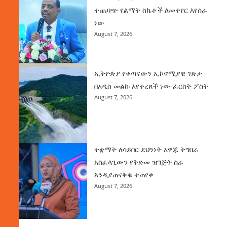
ተጨባጭ የልማት ስኬቶች ለመቀየር እየሰራ
ነው
August 7, 2026
ኢትዮጵያ የቀጣናውን ኢኮኖሚያዊ ገጽታ
በአዲስ መልኩ እየቀረጸች ነው-ፈርስት ፖስት
August 7, 2026
ተቋማት ለሳይበር ደህንነት አዋጁ ትግበራ
አስፈላጊውን የቅድመ ዝግጅት ስራ
እንዲያጠናቅቁ ተጠየቀ
August 7, 2026