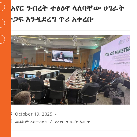
የአየር ንብረት ተፅዕኖ ላለባቸው ሀገራት
ድጋፍ እንዲደረግ ጥሪ አቀረቡ
October 19, 2025
መልካም አስተዳደር
/
የአየር ንብረት ለውጥ