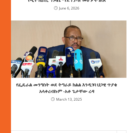
የዲሞክራሲ ግንዛቤ ማደግ ያሳየ መሆኑ ተገለጸ
June 6, 2026
የፌዴራል መንግስት ወደ ትግራይ ክልል እንዲገባ ህጋዊ ጥያቄ
አላቀረብኩም -አቶ ጌታቸው ረዳ
March 13, 2025
ክምችት