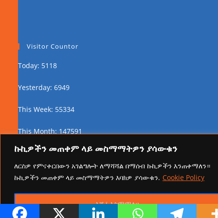
Visitor Countor
Today: 5118
Yesterday: 6949
This Week: 55334
This Month: 147591
ኩኪዎችን መጠቀም ላይ መስማማትዎን ያሳውቁን
Total Visitors:
2463261
ለርስዎ የምናቀርበውን አገልግሎት ለማሻሻል በማሰብ ኩኪዎችን እንጠቀማለን።
ኩኪዎችን መጠቀም ላይ መስማማትዎን እባክዎ ያሳውቁን.
Cookie Policy
copyright Ⓒ 2026 Addis Media Network All Rights
እሺ፤ እስማማለሁ
Reserved.