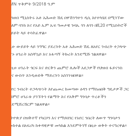
AMN ጥቅምት 9/2018 ዓ.ም
የገንዘብ ሚኒስትሩ አቶ አሕመድ ሽዴ በዋሽንግተን ዲሲ እየተካሄደ በሚገኘው
የዓለም ባንክ እና የአይ ኤም ኤፍ ዓመታዊ ጉባኤ ጎን ለጎን በቪ20 የሚኒስትሮች
ውይይት ላይ ተሳትፈዋል፡፡
በዚሁ ውይይት ላይ ንግግር ያደረጉት አቶ አሕመድ ሽዴ ለአየር ንብረት ተጋላጭ
የሆኑ ሀገራት አስቸኳይ እና አፋጣኝ ትኩረት እንደሚሹ ገልጸዋል፡፡
በነዚሁ ሀገራት ጎርፍ እና ድርቅን ጨምሮ ሌሎች አደጋዎች የህዝብ ፋይናንስ
ጫና ውስጥ እንዲወድቅ ማድረጉን አስገንዝበዋል፡፡
የአየር ንብረት ተጋላጭነት እየጨመረ ከመጣው ዕዳን የማስጠበቅ ግዴታዎች ጋር
ተዳምሮ ሀገራቱ ያገኙትን የልማት እና የአቅም ግንባታ ጥረቶችን
እንደሚሸረሽርም ገልጸዋል፡፡
ኢትዮጵያ በዝቅተኛ የካርቦን እና የማይበገር የአየር ንበረት ለውጥ ግንባታን
በመከተል በአፍሪካ ከቀዳዊዎቹ መካከል እንደምትገኝ በዚሁ ወቅት ተናግረዋል፡፡