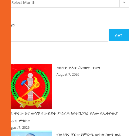
Select Month
ፈልግ
ፈልግ
ዜና
ጦርነት ቀለቡ ሕገወጥ ቡድን
August 7, 2026
ወደ ዋናው እና ወሳኙ የውይይት ምዕራፍ እየተሸጋገረ ያለው የኢትዮጵያ
ሀገራዊ ምክክር
August 7, 2026
ብልፅግና ፓርቲ የምርጫ ውክልናውን ወደ