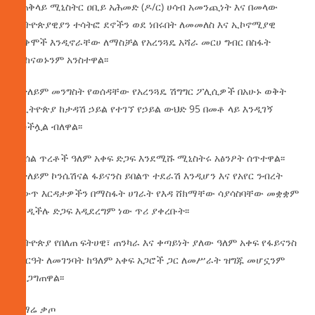
በጠቅላይ ሚኒስትር ዐቢይ አሕመድ (ዶ/ር) ሀሳብ አመንጪነት እና በመላው
ኢትዮጵያዊያን ተሳትፎ ደኖችን ወደ ነበሩበት ለመመለስ እና ኢኮኖሚያዊ
ጥቅሞች እንዲኖራቸው ለማስቻል የአረንጓዴ አሻራ መርሀ ግብር በስፋት
መከናወኑንም አንስተዋል፡፡
በተለይም መንግስት የወሰዳቸው የአረንጓዴ ሽግግር ፖሊሲዎች በአሁኑ ወቅት
በኢትዮጵያ ከታዳሽ ኃይል የተገኘ የኃይል ውህድ 95 በመቶ ላይ እንዲገኝ
አስችሏል ብለዋል፡፡
መሰል ጥረቶች ዓለም አቀፍ ድጋፍ እንደሚሹ ሚኒስትሩ አፅንዖት ሰጥተዋል፡፡
በተለይም ኮንሴሽናል ፋይናንስ ይበልጥ ተደራሽ እንዲሆን እና የአየር ንብረት
ለውጥ እርዳታዎችን በማስፋት ሀገራት የእዳ ሸክማቸው ሳያሳስባቸው መቋቋም
እንዲችሉ ድጋፍ እዲደረግም ነው ጥሪ ያቀረቡት፡፡
ኢትዮጵያ የበለጠ ፍትሀዊ፣ ጠንካራ እና ቀጣይነት ያለው ዓለም አቀፍ የፋይናንስ
ሥርዓት ለመገንባት ከዓለም አቀፍ አጋሮች ጋር ለመሥራት ዝግጁ መሆኗንም
አረጋግጠዋል፡፡
በማሬ ቃጦ