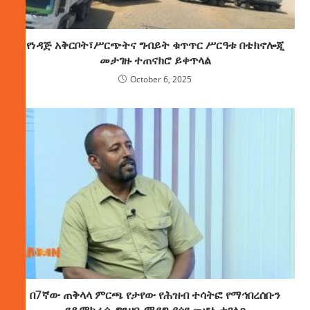
የነዳጅ አቅርቦት፣ሥርጭትና ግብይት ቁጥጥር ሥርዓቱ በቴክኖሎጂ
መታገዙ ተጠናክሮ ይቀጥላል
October 6, 2025
በ7ኛው ጠቅላላ ምርጫ የታየው የሕዝብ ተሳትፎ የማኅበረሰቡን