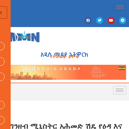
X
አዲስ ሚዲያ ኔትዎርክ
የትውልድ ድምፅ
የገንዘብ ሚኒስትር አሕመድ ሽዴ የዕዳ እና