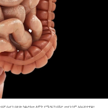
ብቻ ሲሆን በቶሎ ካልታከመ ለሞት የሚዳርግ በሽታ መሆኑንም አስረድተዋል፡፡