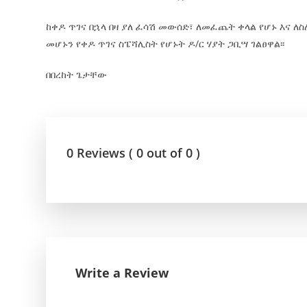
ከቀዶ ጥገና በኋላ በዛ ያለ ፈሳሽ መውሰድ፣ ለመፈጨት ቀላል የሆኑ እና ለ
መሆኑን የቀዶ ጥገና ስፔሻሊስት የሆኑት ዶ/ር ሃያት ጋቢሣ ገልፀዋል፡፡
በበረከት ጌታቸው
0 Reviews ( 0 out of 0 )
Write a Review