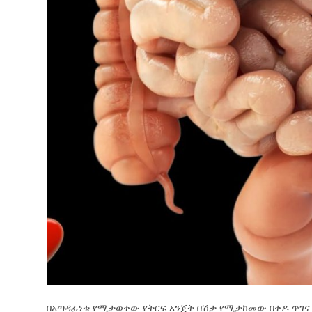
በአጣዳፊነቱ የሚታወቀው የትርፍ አንጀት በሽታ የሚታከመው በቀዶ ጥገና 