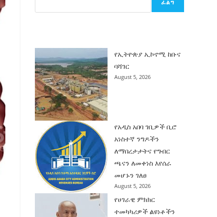
ፈልግ
ሰት
ገንባት
ዜና
የኢትዮጵያ ኢኮኖሚ ከቡና
ባሻገር
August 5, 2026
የአዲስ አበባ ገቢዎች ቢሮ
አነስተኛ ንግዶችን
ለማበረታታትና የግብር
ጫናን ለመቀነስ እየሰራ
መሆኑን ገለፀ
August 5, 2026
የሀገራዊ ምክክር
ተመካካሪዎች ልዩነቶችን