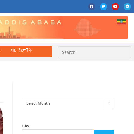
የዜና ክምችት
ክምችት
Select Month
ፈልግ