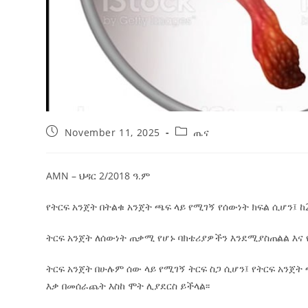
November 11, 2025
ጤና
AMN – ህዳር 2/2018 ዓ.ም
የትርፍ አንጀት በትልቁ አንጀት ጫፍ ላይ የሚገኝ የሰውነት ክፍል ሲሆን፤ ከ2
ትርፍ አንጀት ለሰውነት ጠቃሚ የሆኑ ባክቴሪያዎችን እንደሚያስጠልል እና 
ትርፍ አንጀት በሁሉም ሰው ላይ የሚገኝ ትርፍ ስጋ ሲሆን፤ የትርፍ አንጀ
እቃ በመሰራጨት እስከ ሞት ሊያደርስ ይችላል፡፡