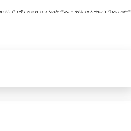
ስለስ ያሉ ምግቦችን መመገብ፣ በቂ እረፍት ማድረግና ቀለል ያለ እንቅስቃሴ ማድረግ ጠቃ