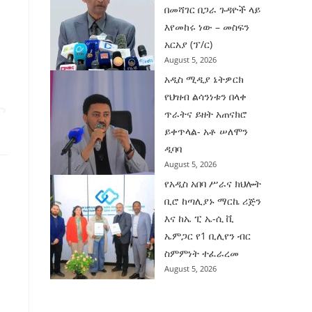
በመሻገር በጋራ ጉዳዮች ላይ
እየመከሩ ነው – መስፍን
አርአያ (ፕ/ር)
August 5, 2026
አዲስ ሚዲያ ኔትዎርክ
የህዝብ ልሳንነቱን በላቀ
ጥራትና ይዘት አጠናክሮ
ይቀጥላል- አቶ ሠለሞን
ዲባባ
August 5, 2026
የአዲስ አበባ ሥራና ክህሎት
ቢሮ ከጣሊያኑ ማርኬ ሪጅን
እና ከኤ ፒ ኤ-ሲ ቪ
ኤምጋር የ1 ቢሊየን ብር
ስምምነት ተፈራረመ
August 5, 2026