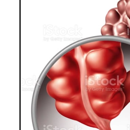
የኢትዮጵያ ኢኮኖሚ ከቡና ባሻገር
August 5, 2026
2ኛው የአዲስ ሚዲያ ኔትዎርክ አመራሮች እ
ሠራተኞች ስፖርት ፌስቲቫል በቴሌቪዥን ዘ
አሸናፊነት ተጠናቀቀ
August 1, 2026