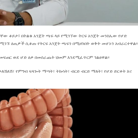
በራቸው ቆይታ፤ በትልቁ አንጀት ጫፍ ላይ የሚገኘው ትርፍ አንጀት መንስኤው የሆድ
ቢ የሚገኙ ዕጢዎች ሲቆጡ የትርፍ አንጀት ጫፍን በሚዘጉበት ወቅት መሆኑን አብራርተዋል፡፡
በመፍጠር ወደ ሆድ ዕቃ በመሰራጨት ህመም እንደሚፈጥርም ገልፀዋል፡፡
ቅለሽለሽ፣ የምግብ ፍላጐት ማጣት፣ ትኩሳት፣ ብርድ ብርድ ማለት፣ የሆድ ድርቀት እና