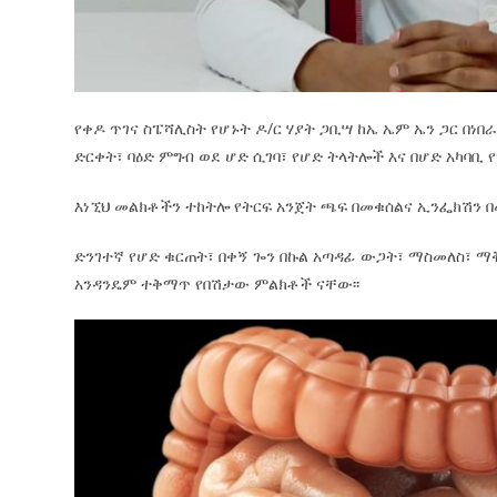
የቀዶ ጥገና ስፔሻሊስት የሆኑት ዶ/ር ሃያት ጋቢሣ ከኤ ኤም ኤን ጋር በነ
ድርቀት፣ ባዕድ ምግብ ወደ ሆድ ሲገባ፣ የሆድ ትላትሎች እና በሆድ አካባ
እነኚህ መልክቶችን ተከትሎ የትርፍ አንጀት ጫፍ በመቁሰልና ኢንፌክሽን 
ድንገተኛ የሆድ ቁርጠት፣ በቀኝ ጐን በኩል አጣዳፊ ውጋት፣ ማስመለስ፣ ማ
አንዳንዴም ተቅማጥ የበሽታው ምልክቶች ናቸው፡፡