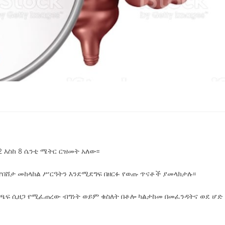
 እስከ 8 ሴንቲ ሜትር ርዝመት አለው፡፡
የበሸታ መከላከል ሥርዓትን እንደሚደግፍ በዘርፉ የወጡ ጥናቶች ያመላክታሉ፡፡
ት ጫፍ ሲዘጋ የሚፈጠረው ብግነት ወይም ቁስለት በቶሎ ካልታከመ በመፈንዳትና ወደ ሆድ