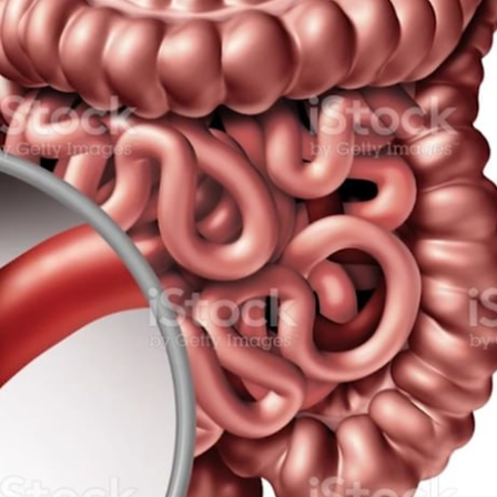
አዲስ ሚዲያ ኔትዎርክ በይዘት ስራዎቹ የሀ
ተቃውሞ የበዛበት የፊፋ አዲሱ እቅድ
ትርክትን በማረም እና የወል ትርክትን በመ
ና
የቤኒን የዲጂታል ትራንስፎርሜሽን እና ኢኖቬሽን
ሃላፊነቱን እየተወጣ ይገኛል
July 30, 2026
ርፍ
ሚኒስትር ማሁና አክፕሎጋን የኢፌዴሪ መሶብ
አገልግሎትን ጎበኙ
AmnAdmin
October 17, 2025
August 5, 2026