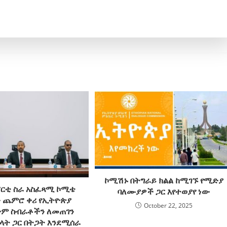
ኮሚሽኑ በትግራይ ክልል ከሚገኙ የሚድያ
ፓርቲ ስራ አስፈጻሚ ኮሚቴ
ባለሙያዎች ጋር እየተወያየ ነው
ርን ጨምሮ ቀሪ የኢትዮጵያ
October 22, 2025
ቅም ስብራቶችን ለመጠገን
ካላት ጋር በትጋት እንደሚሰራ