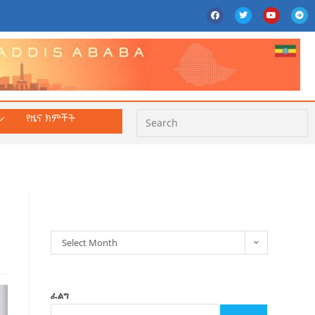
የዜና ክምችት
ክምችት
Select Month
ፈልግ