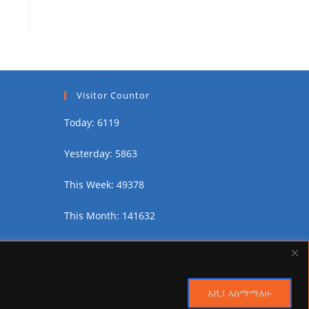
Visitor Countor
Today: 6119
Yesterday: 5863
This Week: 49378
This Month: 141632
Total Visitors:
2457302
እሺ፤ እስማማለሁ