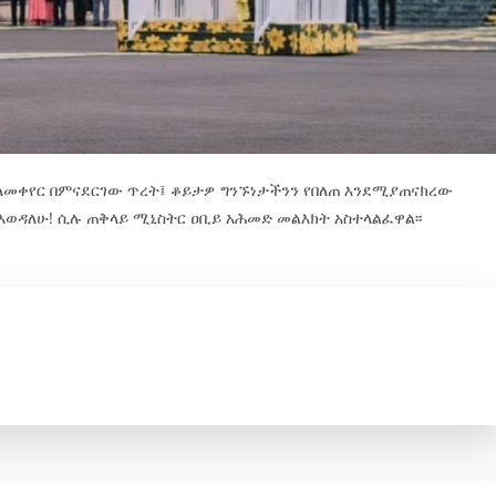
 ለመቀየር በምናደርገው ጥረት፤ ቆይታዎ ግንኙነታችንን የበለጠ እንደሚያጠናክረው
እወዳለሁ! ሲሉ ጠቅላይ ሚኒስትር ዐቢይ አሕመድ መልእክት አስተላልፈዋል፡፡