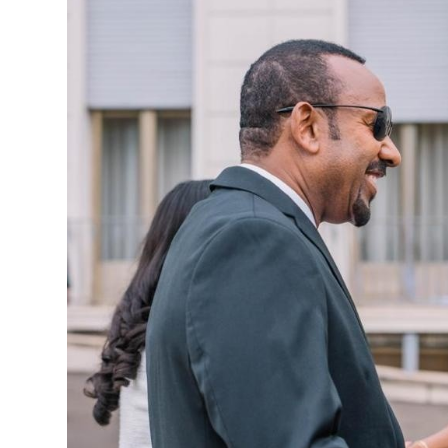
ብልፅግና ፓርቲ የምርጫ ውክልናውን ወደ
ተጨባጭ የልማት ስኬቶች ለመቀየር እየሰራ ነው
2ኛው የአዲስ ሚዲያ ኔትዎርክ አመራሮች እ
ሠራተኞች ስፖርት ፌስቲቫል በቴሌቪዥን ዘ
August 7, 2026
አሸናፊነት ተጠናቀቀ
August 1, 2026