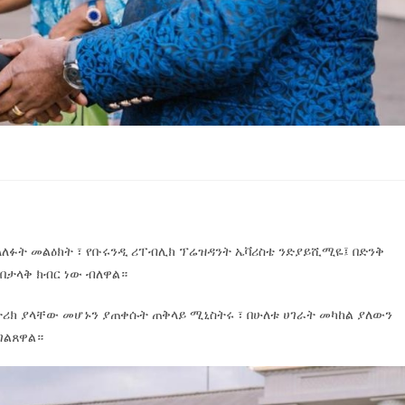
ላለፉት መልዕክት ፣ የቡሩንዲ ሪፐብሊክ ፕሬዝዳንት ኤቫሪስቴ ንድያይሺሚዬ፤ በድንቅ
 በታላቅ ክብር ነው ብለዋል።
ታሪክ ያላቸው መሆኑን ያጠቀሱት ጠቅላይ ሚኒስትሩ ፣ በሁለቱ ሀገራት መካከል ያለውን
ገልጸዋል።