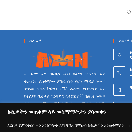
ስለ እኛ
የመገኛ 
5
ስ
ኤ ኤም ኤን በአዲስ አበባ ከተማ የማገኝ እና
+
ተጠሪነቱ ለከተማው ምክር ቤት የሆነ ሚዲያ ነው።
ተቋሙ የቴሌቪዥን፣ የFM ሬዲዮ፣ የህትመት እና
+
የተለያዩ ዲጂታል ሚዲያ ፕላትፎርሞች ባለቤት ነው።
ተቋሙ በ2023 ሜትሮፖሊታን የሚዲያ ተቋም
6
የመሆን ራዕይ ሰንቆ የይዘት
ኩኪዎችን መጠቀም ላይ መስማማትዎን ያሳውቁን
ስራዎችን በመስራት ላይ ይገኛል።
ለርስዎ የምናቀርበውን አገልግሎት ለማሻሻል በማሰብ ኩኪዎችን እንጠቀማለን። 