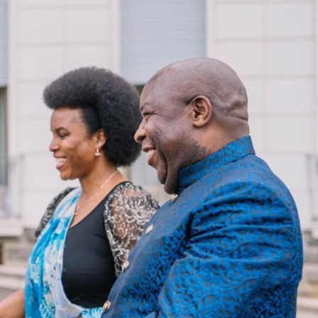
ኢትዮጵያ የቀጣናውን ኢኮኖሚያዊ ገጽታ በአዲስ
አዲስ ሚዲያ ኔትዎርክ በይዘት ስራዎቹ የሀ
መልኩ እየቀረጸች ነው-ፈርስት ፖስት
ተቃውሞ የበዛበት የፊፋ አዲሱ እቅድ
ትርክትን በማረም እና የወል ትርክትን በመ
ና
ሃላፊነቱን እየተወጣ ይገኛል
August 7, 2026
July 30, 2026
ርፍ
AmnAdmin
October 17, 2025