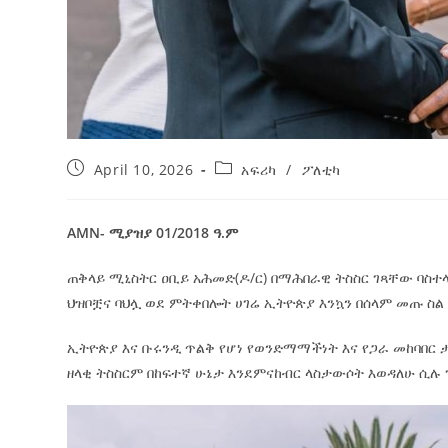
April 10, 2026
አፍሪካ
/
ፖለቲካ
AMN- ሚያዝያ 01/2018 ዓ.ም
ጠቅላይ ሚኒስትር ዐቢይ አሕመድ(ዶ/ር) በማሕበራዊ ትስስር ገጻቸው ባስተ
ህዝቦቿና ባህሏ ወደ ምትቀበሎት ሀገሬ ኢትዮጵያ እንኳን በሰላም መጡ ስል
ኢትዮጵያ እና ቡሩንዲ ጥልቅ የሆነ የወንድማማችነት እና የጋራ መከባበር 
ዘላቂ ትስስርም በከፍተኛ ሁኔታ እንደምናከብር ላስታውሶት እወዳለሁ ሲሉ 