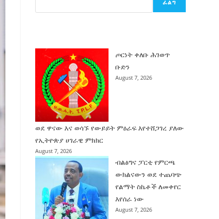
ፈልግ
ሰት
ገንባት
ዜና
ጦርነት ቀለቡ ሕገወጥ
ቡድን
August 7, 2026
ወደ ዋናው እና ወሳኙ የውይይት ምዕራፍ እየተሸጋገረ ያለው
የኢትዮጵያ ሀገራዊ ምክክር
August 7, 2026
ብልፅግና ፓርቲ የምርጫ
ውክልናውን ወደ ተጨባጭ
የልማት ስኬቶች ለመቀየር
እየሰራ ነው
August 7, 2026