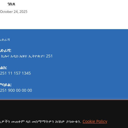
ገለጸ
October 24, 2025
አድራሻ
አድራሻ:
 ኪሎ፣ አዲስ አበባ፣ ኢትዮጵያ፣ 251
ልክ:
251 11 157 1345
ሞባይል:
251 900 00 00 00
ፋክስ:
21-254-2147
ኢሜይል:
ኩኪዎችን መጠቀም ላይ መስማማትዎን እባክዎ ያሳውቁን.
Cookie Policy
addisaammaa@gmail.com