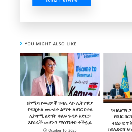
SUBMIT REVIEW
YOU MIGHT ALSO LIKE
በኮሜሳ የመሪዎች ጉባኤ ላይ ኢትዮጵያ
የዲጂታል መሠረተ ልማት ለሀገር በቀል
የብልፅግና 
ኢኮኖሚ ዕድገት ቁልፍ ጉዳይ አድርጋ
የባህር በ
እየሰራች መሆኑን ማስገንዘብ ተችሏል
ብሄራዊ ጥ
ከባለድርሻ አ
October 10, 2025