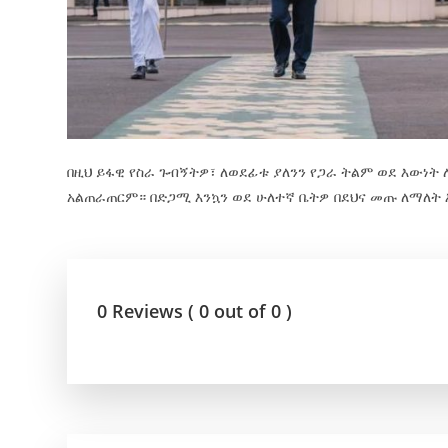
በዚህ ይፋዊ የስራ ጉብኝትዎ፣ ለወደፊቱ ያለንን የጋራ ትልም ወደ እውነት
አልጠራጠርም። በድጋሚ እንኳን ወደ ሁለተኛ ቤትዎ በደህና መጡ ለማለት 
0 Reviews ( 0 out of 0 )