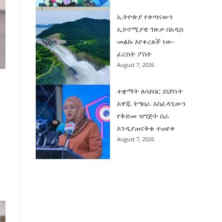
ኢትዮጵያ የቀጣናውን
ኢኮኖሚያዊ ገጽታ በአዲስ
መልኩ እየቀረጸች ነው-
ፈርስት ፖስት
August 7, 2026
ተቋማት ለሳይበር ደህንነት
አዋጁ ትግበራ አስፈላጊውን
የቅድመ ዝግጅት ስራ
እንዲያጠናቅቁ ተጠየቀ
August 7, 2026