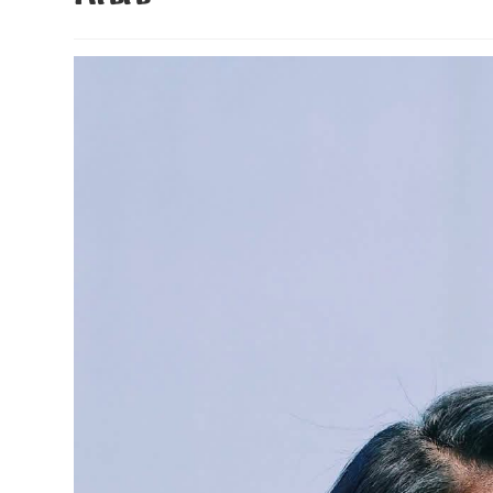
ብልፅግና ፓርቲ የምርጫ ውክልናውን ወደ
ተጨባጭ የልማት ስኬቶች ለመቀየር እየሰራ ነው
2ኛው የአዲስ ሚዲያ ኔትዎርክ አመራሮች እ
ሠራተኞች ስፖርት ፌስቲቫል በቴሌቪዥን ዘ
August 7, 2026
አሸናፊነት ተጠናቀቀ
August 1, 2026