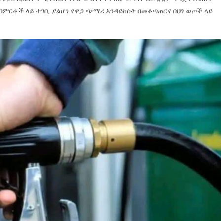
በምርቶች ላይ ተገቢ ያልሆነ የዋጋ ጭማሪ እንዳይከሰት በመቆጣጠርና በህገ ወጦች ላይ