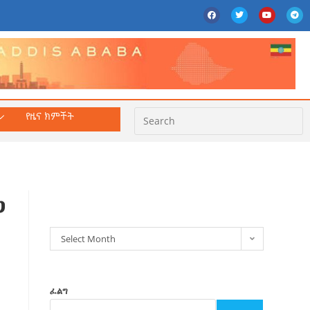
የዜና ክምችት
ክምችት
ጋ
Select Month
ፈልግ