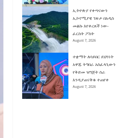
ኢትዮጵያ የቀጣናውን
ኢኮኖሚያዊ ገጽታ በአዲስ
መልኩ እየቀረጸች ነው-
ፈርስት ፖስት
August 7, 2026
ተቋማት ለሳይበር ደህንነት
አዋጁ ትግበራ አስፈላጊውን
የቅድመ ዝግጅት ስራ
እንዲያጠናቅቁ ተጠየቀ
August 7, 2026