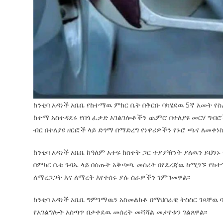
ከንቲባ አዳነች አቤቤ የከተማዉ ምክር ቤት በቅርቡ ባካሄደዉ 5ኛ አመት የ
ከተማ አስተዳደሩ የበጎ ፈቃድ አገልገሎቶችን ጨምሮ በተለያዩ መርሃ ግብ
ብር በተለያዩ ዘርፎች ላይ ድጎማ በማድረግ የነዋሪዎችን የኑሮ ጫና ለመቀነ
ከንቲባ አዳነች አቤቤ ከዓለም አቀፍ ክስተት ጋር ተያያዥነት ያለዉን ይህ
በምክር ቤቱ ጉባኤ ላይ በሰጡት አቅጣጫ መሰረት በየደረጃዉ ከሚገኙ የከተ
ለማረጋጋት እና ለማረቅ እየተሰሩ ያሉ ስራዎችን ገምግመዋል፡፡
ከንቲባ አዳነች አቤቤ ግምገማዉን አስመልክቶ በማህበራዊ ትስስር ገጻቸዉ 
የአገልግሎት አሰጣጥ በታቀደዉ መሰረት መሻሻል መታየቱን ገልጸዋል፡፡