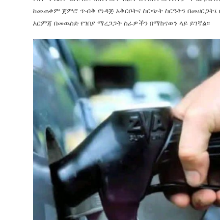
ከመጠቀም ጀምሮ ጥብቅ የነዳጅ አቅርቦትና ስርጭት ስርዓትን በመዘርጋት፤ 
እርምጃ በመዉሰድ የገበያ ማረጋጋት ስራዎችን በማከናወን ላይ ይገኛል፡፡