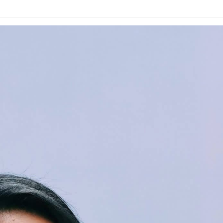
ኢትዮጵያ የቀጣናውን ኢኮኖሚያዊ ገጽታ በአዲስ
አዲስ ሚዲያ ኔትዎርክ በይዘት ስራዎቹ የሀ
መልኩ እየቀረጸች ነው-ፈርስት ፖስት
ተቃውሞ የበዛበት የፊፋ አዲሱ እቅድ
ትርክትን በማረም እና የወል ትርክትን በመ
ና
ሃላፊነቱን እየተወጣ ይገኛል
August 7, 2026
July 30, 2026
ርፍ
AmnAdmin
October 17, 2025