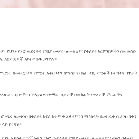
ገራትም ይህንኑ የኑሮ ዉድነትና የገበያ መዛባት ለመቋቋም የተለያዩ እርምጃዎችን በመዉሰድ
ሔ እርምጃዎች እየተወሰዱ ይገኛሉ፡፡
ር ሥርዓት ከመዘርጋትና የምርት አቅርቦትን ከማሳደግ ባለፈ ተኪ ምርቶች በብዛትና በጥራት
 የእሁድ ገበያዎችን በተለያዩ የከተማው ቦታዎች በመክፈት ነዋሪዎች ምርቶችን
ሮ ጫና ለመቀነስ በተለያዩ ክፍለ ከተሞች 29 የምገባ ማዕከላት በመክፈት ቢያንስ በቀን
ላይ ይገኛል፡፡
ተያያዘ ሊከሰት የሚችለዉን የኑሮ ውድነትና የገበያ መዛባት ለመቋቋም ነዳጅን በቁጠባ