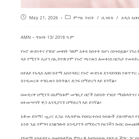
May 21, 2026
ምጣኔ ሃብት
/
ቢዝነስ
/
አዲስ አበባ
AMN – ግንቦት 13/ 2018 ዓ.ም
የኑሮ ውድነትና የገበያ መዛባት ዓለም አቀፍ ክስተት ከሆነ ሰነባብቷል፡፡ ሃ
ላይ የሚገኙ ሲሆን በኢትዮጵያም የኑሮ ጫናዉን ለመቀነስ በርካታ የመፍት
በተለይ የአዲስ አበባ ከተማ አስተዳደር የኑሮ ውድነቱ እንዳይባባስ የቁጥጥ
እንዲመረቱ ተገቢዉን ክትትልና ድጋፍ በማድረግ ላይ ይገኛል፡፡
በመዲናዋ በሚገኙ በአምስቱም መግቢያ በሮች ስድስት የገበያ ማዕከላትንና
በተመጣጣኝ ዋጋ እንዲያገኙ በማድረግ ላይ ይገኛል፡፡
አቅመ ደካማ፤ ጧሪና ደጋፊ የሌላቸዉ የህብረተሰብ ክፍሎች ያሉባቸዉን የኑ
አንድ ጊዜ የምገባ አገልግሎት እንዲያገኙ በማድረግ የዜጎችን ክብር በመጠበቅ 
የከተማ አስተዳደሩ በመካከለኛዉ ምስራቅ ከተከሰተዉ የጸጥታ ችግር ጋር በ