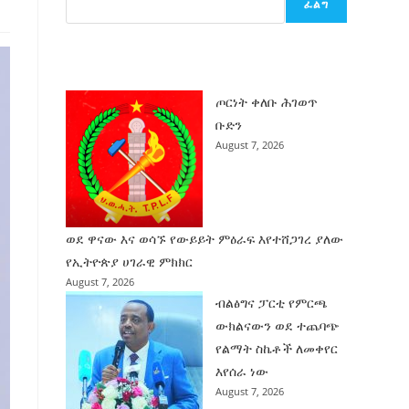
ፈልግ
ሰት
ገንባት
ዜና
ጦርነት ቀለቡ ሕገወጥ
ቡድን
August 7, 2026
ወደ ዋናው እና ወሳኙ የውይይት ምዕራፍ እየተሸጋገረ ያለው
የኢትዮጵያ ሀገራዊ ምክክር
August 7, 2026
ብልፅግና ፓርቲ የምርጫ
ውክልናውን ወደ ተጨባጭ
የልማት ስኬቶች ለመቀየር
እየሰራ ነው
August 7, 2026