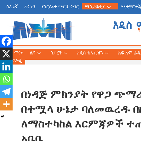
ስለ እኛ
አግኙን
የስርጭት መርሀ ግብር
ማስታወቂያ
ሚቲዎሮሎ
አዲስ 
መነሻ
ዜና
ስፖርት
አዲስ ቴሌቪዥን
ኤፍ ኤም ራዲዮ
ቴክኖሎጂ
በነዳጅ ምክንያት የዋጋ ጭማሪ
የጠቅላይ ሚኒስትር ዐቢይ 
«መደመር» መጽሐፍ በቻይ
በተሟላ ሁኔታ ባለመዉረዱ በ
ለንባብ ይበቃል
ለማስተካከል እርምጃዎች ተጠ
AmnAdmin
July
አቤቤ