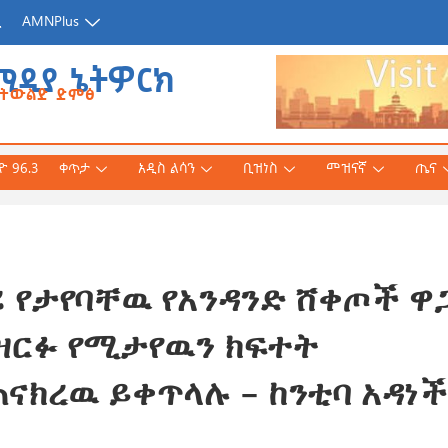
ጂ
AMNPlus
ሚዲያ ኔትዎርክ
የትውልድ ድምፅ
 96.3
ቀጥታ
አዲስ ልሳን
ቢዝነስ
መዝናኛ
ጤና
 የታየባቸዉ የአንዳንድ ሸቀጦች ዋ
አሕመድ (ዶ/ር)
ንኛ ተተርጉሞ በቅርቡ
ዘርፉ የሚታየዉን ክፍተት
ናክረዉ ይቀጥላሉ – ከንቲባ አዳነች
 3, 2026