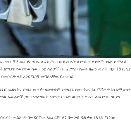
ስራ ዘመን 3ኛ መደበኛ ጉባኤ ላይ ከምክር ቤቱ አባላት ለተነሱ ጥያቄዎች በሰጡት ምላሽ
ሮች ከሚያከናዉናቸዉ ሰዉ ተኮር ስራዎች በተጨማሪ ባለፉት ዘጠኝ ወራት ብቻ 18 ቢሊ
ስ በመስራት ላይ እንደሚገኝ መግለጻቸዉ ይታወሳል፡፡
ንኑ የኑሮ ዉድነትና የገበያ መዛባት ለመቋቋም የተለያዩ የመፍትሔ እርምጃዎች እንደሚወሰ
ማዉ አመራሮች ጋር የአገልግሎት አሰጣጥ፣ የኑሮ ውድነት ጫናን ለመቀነስ፣ ገበያን
ባሰፈሩት መልእክት በመደበኛው አሰራርም ሆነ በመሶብ ዲጂታል የአንድ ማዕከል