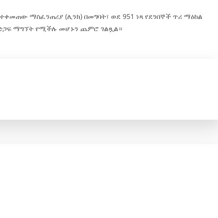
ተቀመጠው ማስፈንጠሪያ (ሊንክ) በመግባት፣ ወደ 951 ነጻ የደንበኞች ጥሪ ማዕከል
ክ ድጋፍ ማግኘት የሚችሉ መሆኑን ጨምሮ ገልጿል።