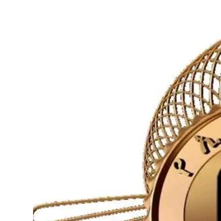
ብልፅግና ፓርቲ የምርጫ ውክልናውን ወደ
ተጨባጭ የልማት ስኬቶች ለመቀየር እየሰራ ነው
2ኛው የአዲስ ሚዲያ ኔትዎርክ አመራሮች እ
ሠራተኞች ስፖርት ፌስቲቫል በቴሌቪዥን ዘ
August 7, 2026
አሸናፊነት ተጠናቀቀ
August 1, 2026