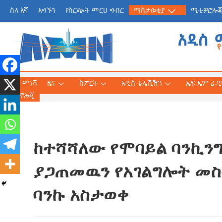
ስለ እኛ
አግኙን
የስርጭት መርሀ ግብር
ማስታወቂያ
ሚቲዎሮሎ
አዲስ 
መነሻ
ዜና
ስፖርት
አዲስ ቴሌቪዥን
ኤፍ ኤም ራዲዮ
ቴክኖሎጂ
ከተሻሻለው የሞባይል ባንኪንግ
የጠቅላይ ሚኒስትር ዐቢይ 
«መደመር» መጽሐፍ በቻይ
ያጋጠመዉን የአገልግሎት መስ
ለንባብ ይበቃል
ባንኩ አስታወቀ
AmnAdmin
July