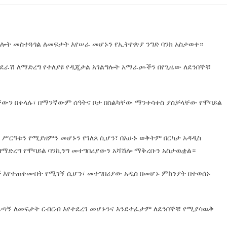
ግሎት መስተጓጎል ለመፍታት እየሠራ መሆኑን የኢትዮጵያ ንግድ ባንክ አስታወቀ።
 ተደራሽ ለማድረግ የተለያዩ የዲጂታል አገልግሎት አማራጮችን በየጊዜው ለደንበኞቹ
ቸውን በቀላሉ፣ በማንኛውም ሰዓትና ቦታ በስልካቸው ማንቀሳቀስ ያስቻላቸው የሞባይል
ው ሥርዓቱን የሚያዘምን መሆኑን የገለጸ ሲሆን፣ በአሁኑ ወቅትም በርካታ አዳዲስ
ማድረግ የሞባይል ባንኪንግ መተግበሪያውን አሻሽሎ ማቅረቡን አስታዉቋል።
ኞች እየተጠቀሙበት የሚገኝ ሲሆን፣ መተግበሪያው አዲስ በመሆኑ ምክንያት በተወሰኑ
አፋጣኝ ለመፍታት ርብርብ እየተደረገ መሆኑንና እንደተፈታም ለደንበኞቹ የሚያሳዉቅ