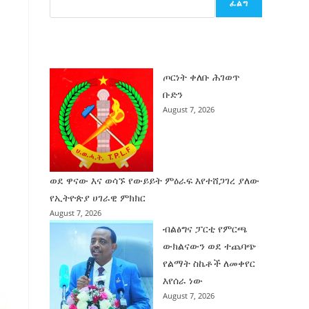
ፈልግ
ሰት
ገንባት
ዜና
ጦርነት ቀለቡ ሕገወጥ
ቡድን
August 7, 2026
ወደ ዋናው እና ወሳኙ የውይይት ምዕራፍ እየተሸጋገረ ያለው
የኢትዮጵያ ሀገራዊ ምክክር
August 7, 2026
ብልፅግና ፓርቲ የምርጫ
ውክልናውን ወደ ተጨባጭ
የልማት ስኬቶች ለመቀየር
እየሰራ ነው
August 7, 2026