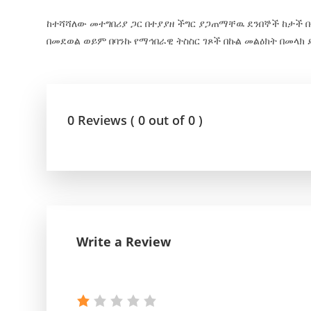
ከተሻሻለው መተግበሪያ ጋር በተያያዘ ችግር ያጋጠማቸዉ ደንበኞች ከታች በ
በመደወል ወይም በባንኩ የማኅበራዊ ትስስር ገጾች በኩል መልዕክት በመላ
0 Reviews ( 0 out of 0 )
Write a Review