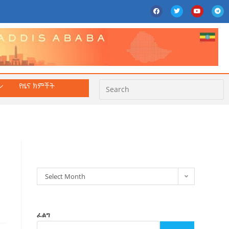
የዜና ክምችት
ክምችት
Select Month
ፈልግ