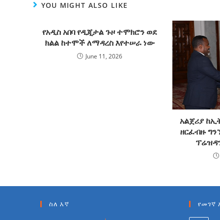
YOU MIGHT ALSO LIKE
የአዲስ አበባ የዲጂታል ጉዞ ተሞክሮን ወደ
ክልል ከተሞች ለማዳረስ እየተሠራ ነው
June 11, 2026
አልጀሪያ ከኢ
ዘርፈብዙ ግን
ፕሬዝዳ
ስለ እኛ
የመገኛ 