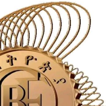
ኢትዮጵያ የቀጣናውን ኢኮኖሚያዊ ገጽታ በአዲስ
አዲስ ሚዲያ ኔትዎርክ በይዘት ስራዎቹ የሀ
መልኩ እየቀረጸች ነው-ፈርስት ፖስት
ተቃውሞ የበዛበት የፊፋ አዲሱ እቅድ
ትርክትን በማረም እና የወል ትርክትን በመ
ና
ሃላፊነቱን እየተወጣ ይገኛል
August 7, 2026
July 30, 2026
ርፍ
AmnAdmin
October 17, 2025