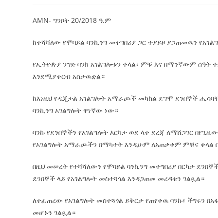
AMN- ግንቦት 20/2018 ዓ.ም
ከተሻሻለው የሞባይል ባንኪንግ መተግበሪያ ጋር ተያይዞ ያጋጠመዉን የአገል
የኢትዮጵያ ንግድ ባንክ አገልግሎቱን ቀላል፣ ምቹ እና በማንኛውም ሰዓት
እንደሚያቀርብ አስታዉቋል።
ከእነዚህ የዲጂታል አገልግሎት አማራጮች መካከል ደግሞ ደንበኞች ሒሳባ
ባንኪንግ አገልግሎት ዋነኛው ነው።
ባንኩ የደንበኞችን የአገልግሎት እርካታ ወደ ላቀ ደረጃ ለማሸጋገር በየጊዜ
የአገልግሎት አማራጮችን በማካተት እንዲሁም ለአጠቃቀም ምቹና ቀላል በ
በዚህ መሠረት የተሻሻለውን የሞባይል ባንኪንግ መተግበሪያ በርካታ ደንበ
ደንበኞች ላይ የአገልግሎት መስተጓጎል እንዳጋጠመ መረዳቱን ገልጿል።
ለተፈጠረው የአገልግሎት መስተጓጎል ይቅርታ የጠየቀዉ ባንኩ፣ ችግሩን በ
መሆኑን ገልጿል።