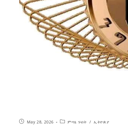
May 28, 2026
ምጣኔ ሃብት
/
ኢትዮጵያ