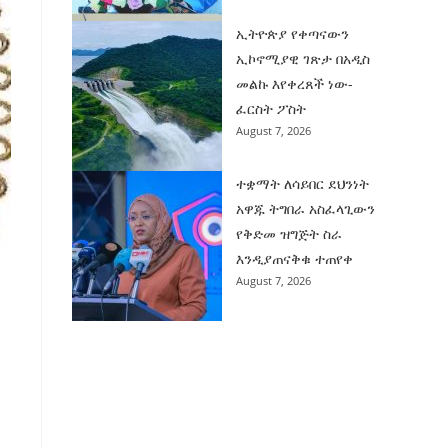
ኢትዮጵያ የቀጣናውን
ኢኮኖሚያዊ ገጽታ በአዲስ
መልኩ እየቀረጸች ነው-
ፈርስት ፖስት
August 7, 2026
ተቋማት ለሳይበር ደህንነት
አዋጁ ትግበራ አስፈላጊውን
የቅድመ ዝግጅት ስራ
እንዲያጠናቅቁ ተጠየቀ
August 7, 2026