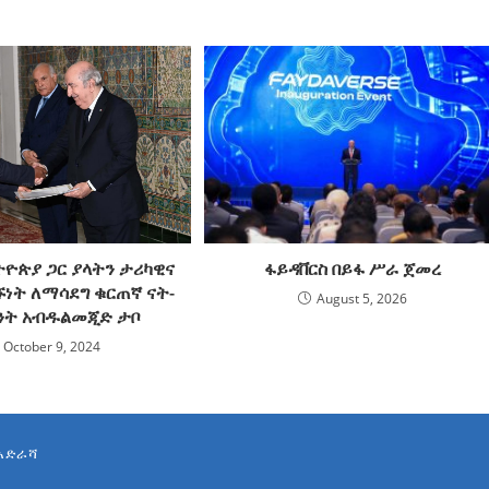
ትዮጵያ ጋር ያላትን ታሪካዊና
ፋይዳቨርስ በይፋ ሥራ ጀመረ
ኙነት ለማሳደግ ቁርጠኛ ናት-
August 5, 2026
ንት አብዱልመጂድ ታቦ
October 9, 2024
አድራሻ