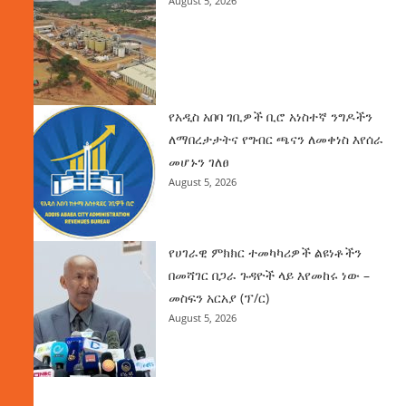
August 5, 2026
የአዲስ አበባ ገቢዎች ቢሮ አነስተኛ ንግዶችን
ለማበረታታትና የግብር ጫናን ለመቀነስ እየሰራ
መሆኑን ገለፀ
August 5, 2026
የሀገራዊ ምክክር ተመካካሪዎች ልዩነቶችን
በመሻገር በጋራ ጉዳዮች ላይ እየመከሩ ነው –
መስፍን አርአያ (ፕ/ር)
August 5, 2026