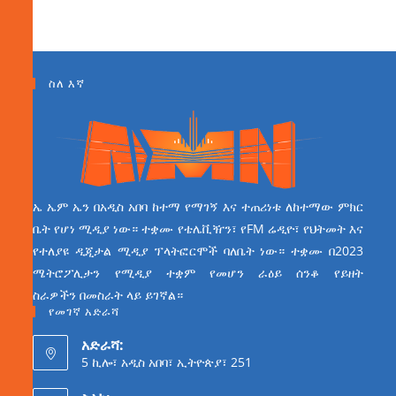
ስለ እኛ
ኤ ኤም ኤን በአዲስ አበባ ከተማ የማገኝ እና ተጠሪነቱ ለከተማው ምክር
ቤት የሆነ ሚዲያ ነው። ተቋሙ የቴሌቪዥን፣ የFM ሬዲዮ፣ የህትመት እና
የተለያዩ ዲጂታል ሚዲያ ፕላትፎርሞች ባለቤት ነው። ተቋሙ በ2023
ሜትሮፖሊታን የሚዲያ ተቋም የመሆን ራዕይ ሰንቆ የይዘት
ስራዎችን በመስራት ላይ ይገኛል።
የመገኛ አድራሻ
አድራሻ:
5 ኪሎ፣ አዲስ አበባ፣ ኢትዮጵያ፣ 251