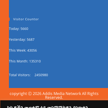
Visitor Countor
Today: 5660
Yesterday: 5687
This Week: 43056
This Month: 135310
Total Visitors:
2450980
copyright Ⓒ 2026 Addis Media Network All Rights
Reserved.
ኩኪዎችን መጠቀም ላይ መስማማትዎን ያሳውቁን