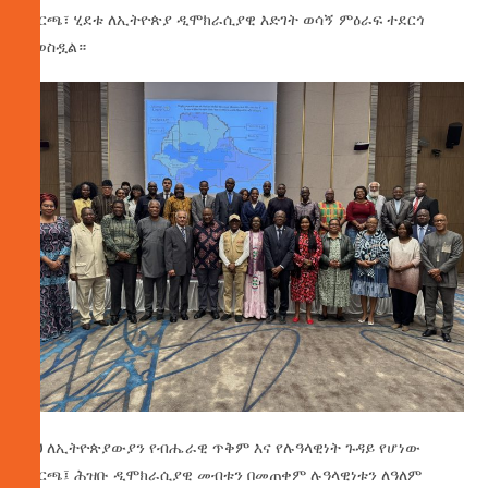
ምርጫ፣ ሂደቱ ለኢትዮጵያ ዲሞክራሲያዊ እድገት ወሳኝ ምዕራፍ ተደርጎ
ተወስዷል።
ይህ ለኢትዮጵያውያን የብሔራዊ ጥቅም እና የሉዓላዊነት ጉዳይ የሆነው
ምርጫ፤ ሕዝቡ ዲሞክራሲያዊ መብቱን በመጠቀም ሉዓላዊነቱን ለዓለም