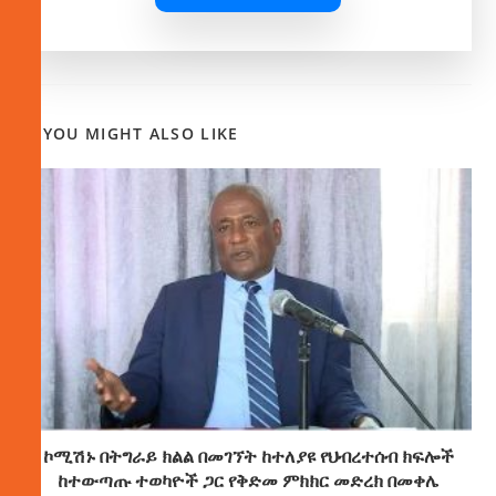
YOU MIGHT ALSO LIKE
ኮሚሽኑ በትግራይ ክልል በመገኘት ከተለያዩ የህብረተሰብ ክፍሎች
ከተውጣጡ ተወካዮች ጋር የቅድመ ምክክር መድረክ በመቀሌ