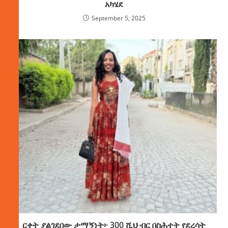
አካሄደ
September 5, 2025
ርቀት ያልገደበው ታማኝነት፦ 300 ሺህ ብር በስሕተት የደረሳት