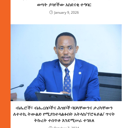
ወጣት ያሳየችው አስደናቂ ተግባር
January 9, 2026
ብሔሮች፣ ብሔረሰቦችና ሕዝቦች ባህላቸውንና ታሪካቸውን
ለተተኪ ትውልድ የሚያስተላልፉበት አትላስ/ፕሮፋይል/ ጥናት
ትኩረት ተሰጥቶ እንደሚሠራ ተገለጸ