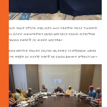
የአፍሪካ ኅብረት የምርጫ ታዛቢ ቡድን መሪና የቀድሞው የኬንያ ፕሬዝዳንት
ኡሁሩ ኬንያታ መቀመጫቸውን በአዲስ አበባ ካደረጉ የአፍሪካ ዲፕሎማቲክ
ማኅበረሰብ ተወካዮች ጋር ውይይት አድርገዋል።
ውይይቱ በዋነኝነት ትኩረቱን ያደረገው በኢትዮጵያ ነገ በሚካሄደው ጠቅላላ
ምርጫ ዝግጅት እና ተያያዥ ጉዳዮች ላይ የሐሳብ ልውውጥ ለማድረግ ነው።