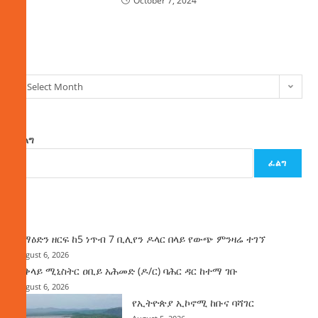
October 7, 2024
ክምችት
Select Month
ፈልግ
ፈልግ
ዜና
ከማዕድን ዘርፍ ከ5 ነጥብ 7 ቢሊየን ዶላር በላይ የውጭ ምንዛሬ ተገኘ
August 6, 2026
ጠቅላይ ሚኒስትር ዐቢይ አሕመድ (ዶ/ር) ባሕር ዳር ከተማ ገቡ
August 6, 2026
የኢትዮጵያ ኢኮኖሚ ከቡና ባሻገር