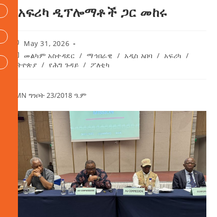
ከአፍሪካ ዲፕሎማቶች ጋር መከሩ
May 31, 2026
መልካም አስተዳደር
/
ማኅበራዊ
/
አዲስ አበባ
/
አፍሪካ
/
ኢትዮጵያ
/
የሕግ ጉዳይ
/
ፖለቲካ
AMN ግንቦት 23/2018 ዓ.ም