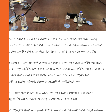
የአፍሪካ ኅብረት የፖለቲካ፣ ሰላምና ፀጥታ ጉዳይ ኮሚሽን ባወጣው መረጃ
መሠረት፤ ፕሬዝዳንት ኬንያታ ከ37 የአፍሪካ ሀገራት የተውጣጡ 73 የአጭር
ጊዜ ታዛቢዎችን ያቀፈ ጠንካራ እና ስብጥሩ የሰፋ ቡድን እየመሩ ይገኛሉ።
ይህ የታዛቢ ቡድን ከፍተኛ ልምድ ያላቸውን የምርጫ ባለሙያዎች፣ የሰብአዊ
መብት ተሟጋቾችን እና ታዋቂ የሲቪል ማኅበረሰብ መሪዎችን ያካተተ ሲሆን፣
የልዑካን ቡድኑ ስብጥር የአፍሪካ ኅብረት ለሥርዓተ-ፆታ ሚዛን እና
ለዲሞክራሲያዊ ክትትል ያለውን ቁርጠኝነት የሚያሳይ ነው።
ልዑኩ በመንግሥት እና በብሔራዊ ምርጫ ቦርድ የተከናወኑ የመጨረሻ
ዝግጅቶችን አሁን ያሉበትን ደረጃ መገምገሙ ታውቋል።
ከ54 ሚሊዮን በላይ መራጮች ድምጽ ለመስጠት በተመዘገቡበት በዚህ ጠቅላላ