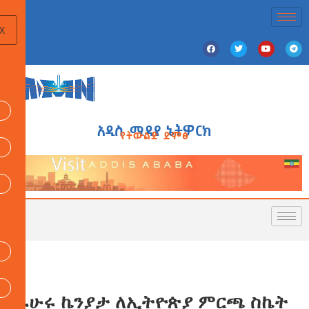
X
አዲስ ሚዲያ ኔትዎርክ
የትውልድ ድምፅ
ኡሁሩ ኬንያታ ለኢትዮጵያ ምርጫ ስኬት