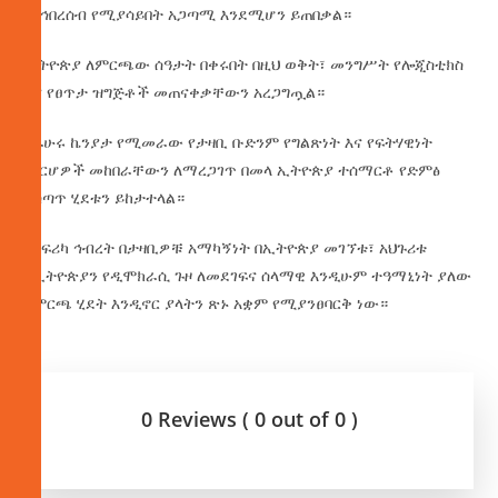
ማኅበረሰብ የሚያሳይበት አጋጣሚ እንደሚሆን ይጠበቃል።
ኢትዮጵያ ለምርጫው ሰዓታት በቀሩበት በዚህ ወቅት፣ መንግሥት የሎጂስቲክስ
እና የፀጥታ ዝግጅቶች መጠናቀቃቸውን አረጋግጧል።
በኡሁሩ ኬንያታ የሚመራው የታዛቢ ቡድንም የግልጽነት እና የፍትሃዊነት
መርሆዎች መከበራቸውን ለማረጋገጥ በመላ ኢትዮጵያ ተሰማርቶ የድምፅ
አሰጣጥ ሂደቱን ይከታተላል።
የአፍሪካ ኅብረት በታዛቢዎቹ አማካኝነት በኢትዮጵያ መገኘቱ፣ አህጉሪቱ
የኢትዮጵያን የዲሞክራሲ ጉዞ ለመደገፍና ሰላማዊ እንዲሁም ተዓማኒነት ያለው
የምርጫ ሂደት እንዲኖር ያላትን ጽኑ አቋም የሚያንፀባርቅ ነው።
0 Reviews ( 0 out of 0 )