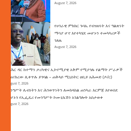
August 7, 2026
የሀገራዊ ምክክር ጉባኤ የብዝሀነት እና ግልጽነት
ማሳያ ሆኖ እየተካሄደ መሆኑን ተመካካሪዎች
ገለጹ
August 7, 2026
የባሕር ዳር ከተማን ታሪካዊና ኢኮኖሚያዊ አቅም የሚያጎሉ የልማት ሥራዎች
ተጠናክረው ሊቀጥሉ ይገባል – ጠቅላይ ሚኒስትር ዐቢይ አሕመድ (ዶ/ር)
August 7, 2026
መንግሥት ሌብነትን እና ሕገወጥነትን ለመከላከል ጠንካራ እርምጃ እየወሰደ
መሆኑን የኢፌዴሪ የመንግሥት ኮሙኒኬሽን አገልግሎት አስታወቀ
August 7, 2026