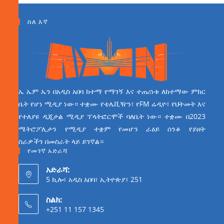
ስለ እኛ
ኤ ኤም ኤን በአዲስ አበባ ከተማ የማገኝ እና ተጠሪነቱ ለከተማው ምክር
ቤት የሆነ ሚዲያ ነው። ተቋሙ የቴሌቪዥን፣ የFM ሬዲዮ፣ የህትመት እና
የተለያዩ ዲጂታል ሚዲያ ፕላትፎርሞች ባለቤት ነው። ተቋሙ በ2023
ሜትሮፖሊታን የሚዲያ ተቋም የመሆን ራዕይ ሰንቆ የይዘት
ስራዎችን በመስራት ላይ ይገኛል።
የመገኛ አድራሻ
አድራሻ:
5 ኪሎ፣ አዲስ አበባ፣ ኢትዮጵያ፣ 251
ስልክ:
+251 11 157 1345