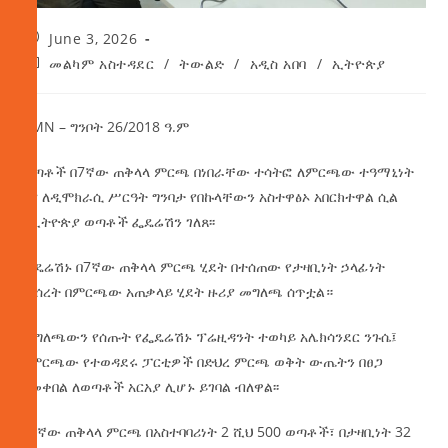
June 3, 2026
መልካም አስተዳደር
/
ትውልድ
/
አዲስ አበባ
/
ኢትዮጵያ
AMN – ግንቦት 26/2018 ዓ.ም
ወጣቶች በ7ኛው ጠቅላላ ምርጫ በነበራቸው ተሳትፎ ለምርጫው ተዓማኒነት
እና ለዲሞክራሲ ሥርዓት ግንባታ የበኩላቸውን አስተዋፅኦ አበርክተዋል ሲል
የኢትዮጵያ ወጣቶች ፌዴሬሽን ገለጸ፡፡
ፌዴሬሽኑ በ7ኛው ጠቅላላ ምርጫ ሂደት በተሰጠው የታዛቢነት ኃላፊነት
መሰረት በምርጫው አጠቃላይ ሂደት ዙሪያ መግለጫ ሰጥቷል።
መግለጫውን የሰጡት የፌዴሬሽኑ ፕሬዚዳንት ተወካይ አሌክሳንደር ንጉሴ፤
በምርጫው የተወዳደሩ ፓርቲዎች በድህረ ምርጫ ወቅት ውጤትን በፀጋ
በመቀበል ለወጣቶች አርአያ ሊሆኑ ይገባል ብለዋል፡፡
በ7ኛው ጠቅላላ ምርጫ በአስተባባሪነት 2 ሺህ 500 ወጣቶች፣ በታዛቢነት 32