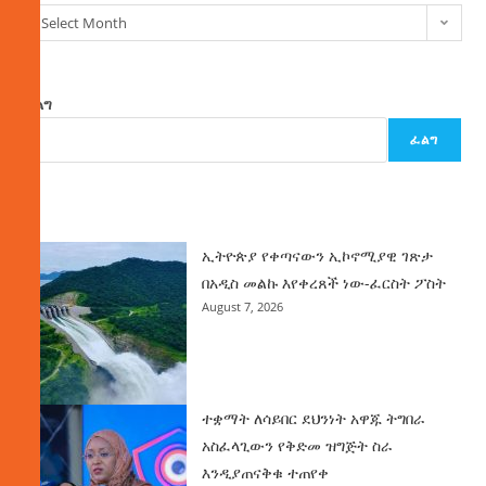
Select Month
ፈልግ
ፈልግ
ዜና
ኢትዮጵያ የቀጣናውን ኢኮኖሚያዊ ገጽታ
በአዲስ መልኩ እየቀረጸች ነው-ፈርስት ፖስት
August 7, 2026
ተቋማት ለሳይበር ደህንነት አዋጁ ትግበራ
አስፈላጊውን የቅድመ ዝግጅት ስራ
እንዲያጠናቅቁ ተጠየቀ