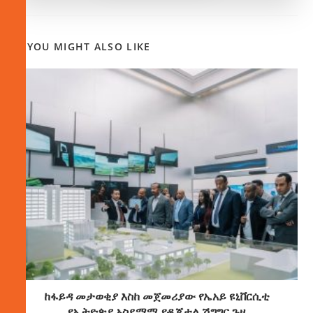
YOU MIGHT ALSO LIKE
ከፋይዳ መታወቂያ እስከ መጀመሪያው የኤአይ ዩኒቨርሲቲ
የኢትዮጵያ አስደማሚ የዲጂታል ሽግግር ጉዞ