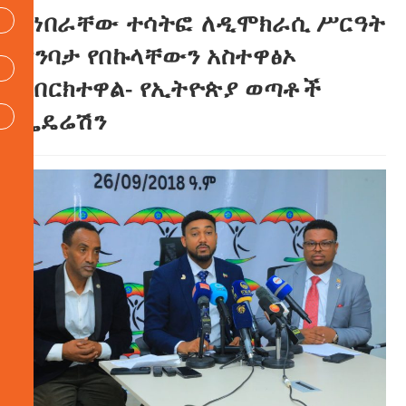
በነበራቸው ተሳትፎ ለዲሞክራሲ ሥርዓት
ግንባታ የበኩላቸውን አስተዋፅኦ
አበርክተዋል- የኢትዮጵያ ወጣቶች
ፌዴሬሽን