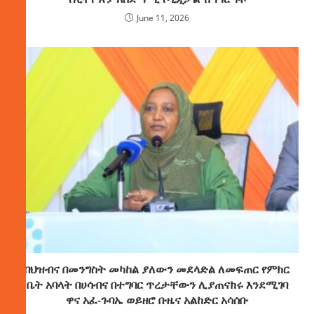
June 11, 2026
በህዝብና በመንግስት መካከል ያለውን መደላድል ለመፍጠር የምክር
ቤት አባላት በሀሳብና በተግባር ጥረታቸውን ሊያጠናክሩ እንደሚገባ
ዋና አፈ-ጉባኤ ወይዘሮ ቡዜና አልከድር አሳሰቡ