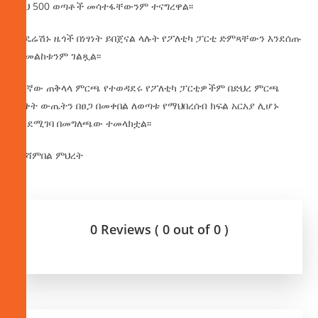
ሺህ 500 ወጣቶች መሳተፋቸውንም ተናግረዋል፡፡
ፌዴሬሽኑ ዜጎች በነፃነት ይበጀናል ላሉት የፖለቲካ ፓርቲ ድምጻቸውን እንደሰጡ
መመልከቱንም ገልጿል፡፡
በ7ኛው ጠቅላላ ምርጫ የተወዳደሩ የፖለቲካ ፓርቲዎችም በድህረ ምርጫ
ወቅት ውጤትን በፀጋ በመቀበል ለወጣቱ የማህበረሰብ ክፍል አርአያ ሊሆኑ
እንደሚገባ በመግለጫው ተመላክቷል፡፡
በየሻምበል ምህረት
0 Reviews ( 0 out of 0 )