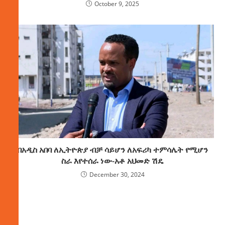
October 9, 2025
በአዲስ አበባ ለኢትዮጵያ ብቻ ሳይሆን ለአፍሪካ ተምሳሌት የሚሆን
ስራ እየተሰራ ነው-አቶ አህመድ ሽዴ
December 30, 2024
ክምችት