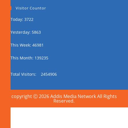
Visitor Countor
Today: 3722
Yesterday: 5863
This Week: 46981
This Month: 139235
Total Visitors:
2454906
copyright Ⓒ 2026 Addis Media Network All Rights
Reserved.